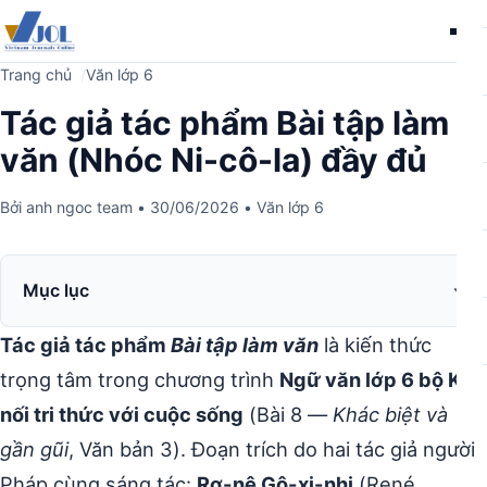
Me
Trang chủ
Văn lớp 6
Tác giả tác phẩm Bài tập làm
văn (Nhóc Ni-cô-la) đầy đủ
Bởi
anh ngoc team
•
30/06/2026
•
Văn lớp 6
Mục lục
Tác giả tác phẩm
Bài tập làm văn
là kiến thức
trọng tâm trong chương trình
Ngữ văn lớp 6 bộ Kết
nối tri thức với cuộc sống
(Bài 8 —
Khác biệt và
gần gũi
, Văn bản 3). Đoạn trích do hai tác giả người
Pháp cùng sáng tác:
Rơ-nê Gô-xi-nhi
(René