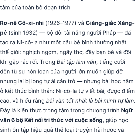
tâm của toàn bộ đoạn trích
Rơ-nê Gô-xi-nhi
(1926–1977) và
Giăng-giắc Xăng-
pê
(sinh 1932) — bộ đôi tài năng người Pháp — đã
tạo ra Ni-cô-la như một cậu bé bình thường nhất
thế giới: nghịch ngợm, ngây thơ, đầy bạn bè và đôi
khi gặp rắc rối. Trong
Bài tập làm văn
, tiếng cười
đến từ sự hỗn loạn của người lớn muốn giúp đỡ
nhưng lại bị lòng tự ái cản trở — nhưng bài học nằm
ở kết thúc bình thản: Ni-cô-la tự viết bài, được điểm
cao, và hiểu rằng
bài văn tốt nhất là bài mình tự làm.
Đây là kiến thức trọng tâm trong chương trình
Ngữ
văn 6 bộ Kết nối tri thức với cuộc sống
, giúp học
sinh ôn tập hiệu quả thể loại truyện hài hước và