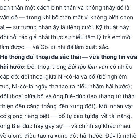
bạn thân một cách bình thản và không thấy đó là
vấn đề — trong khi bố tròn mắt vì không biết chọn
ai — sự tương phản ấy là tiếng cười. Kỹ thuật này
đòi hỏi tác giả phải thực sự hiểu tâm lý trẻ em mới
làm được — và Gô-xi-nhi đã làm xuất sắc.
Hệ thống đối thoại đa sắc thái — vừa thông tin vừa
hài hước:
Đối thoại trong
Bài tập làm văn
có nhiều
cấp độ: đối thoại giữa Ni-cô-la và bố (bố nghiêm
túc, Ni-cô-la ngây thơ tạo ra hiểu nhầm hài hước);
đối thoại giữa bố và ông Blê-đúc (leo thang từ thân
thiện đến căng thẳng đến xung đột). Mỗi nhân vật
có giọng riêng biệt — bố tự cao tự đại về tài năng,
ông Blê-đúc hay gây sự — và chính sự khác nhau
về giọng điệu tạo ra xung đột hài hước. Đây là nghệ