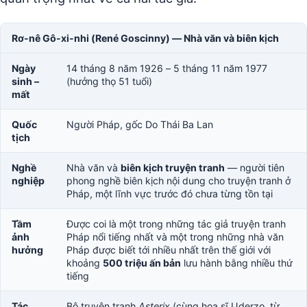
Rơ-nê Gô-xi-nhi (René Goscinny) — Nhà văn và biên kịch
Ngày
14 tháng 8 năm 1926 – 5 tháng 11 năm 1977
sinh –
(hưởng thọ 51 tuổi)
mất
Quốc
Người Pháp, gốc Do Thái Ba Lan
tịch
Nghề
Nhà văn và
biên kịch truyện tranh
— người tiên
nghiệp
phong nghề biên kịch nội dung cho truyện tranh ở
Pháp, một lĩnh vực trước đó chưa từng tồn tại
Tầm
Được coi là một trong những tác giả truyện tranh
ảnh
Pháp nổi tiếng nhất và một trong những nhà văn
hưởng
Pháp được biết tới nhiều nhất trên thế giới với
khoảng
500 triệu ấn bản
lưu hành bằng nhiều thứ
tiếng
Tác
Bộ truyện tranh
Asterix
(cùng họa sĩ Uderzo, từ