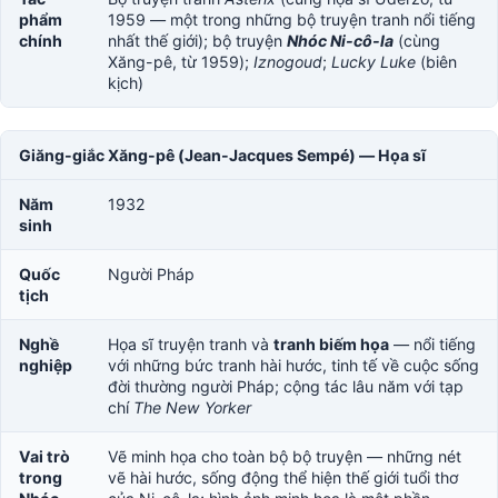
phẩm
1959 — một trong những bộ truyện tranh nổi tiếng
chính
nhất thế giới); bộ truyện
Nhóc Ni-cô-la
(cùng
Xăng-pê, từ 1959);
Iznogoud
;
Lucky Luke
(biên
kịch)
Giăng-giắc Xăng-pê (Jean-Jacques Sempé) — Họa sĩ
Năm
1932
sinh
Quốc
Người Pháp
tịch
Nghề
Họa sĩ truyện tranh và
tranh biếm họa
— nổi tiếng
nghiệp
với những bức tranh hài hước, tinh tế về cuộc sống
đời thường người Pháp; cộng tác lâu năm với tạp
chí
The New Yorker
Vai trò
Vẽ minh họa cho toàn bộ bộ truyện — những nét
trong
vẽ hài hước, sống động thể hiện thế giới tuổi thơ