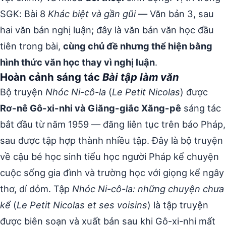
SGK: Bài 8
Khác biệt và gần gũi
— Văn bản 3, sau
hai văn bản nghị luận; đây là văn bản văn học đầu
tiên trong bài,
cùng chủ đề nhưng thể hiện bằng
hình thức văn học thay vì nghị luận
.
Hoàn cảnh sáng tác
Bài tập làm văn
Bộ truyện
Nhóc Ni-cô-la
(
Le Petit Nicolas
) được
Rơ-nê Gô-xi-nhi và Giăng-giắc Xăng-pê
sáng tác
bắt đầu từ năm 1959 — đăng liên tục trên báo Pháp,
sau được tập hợp thành nhiều tập. Đây là bộ truyện
về cậu bé học sinh tiểu học người Pháp kể chuyện
cuộc sống gia đình và trường học với giọng kể ngây
thơ, dí dỏm. Tập
Nhóc Ni-cô-la: những chuyện chưa
kể
(
Le Petit Nicolas et ses voisins
) là tập truyện
được biên soạn và xuất bản sau khi Gô-xi-nhi mất