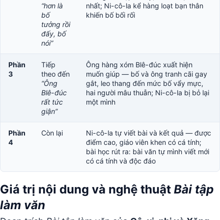
“hơn là
nhất; Ni-cô-la kể hàng loạt bạn thân
bố
khiến bố bối rối
tưởng rồi
đấy, bố
nói”
Phần
Tiếp
Ông hàng xóm Blê-đúc xuất hiện
3
theo đến
muốn giúp — bố và ông tranh cãi gay
“Ông
gắt, leo thang đến mức bố vẩy mực,
Blê-đúc
hai người mâu thuẫn; Ni-cô-la bị bỏ lại
rất tức
một mình
giận”
Phần
Còn lại
Ni-cô-la tự viết bài và kết quả — được
4
điểm cao, giáo viên khen có cá tính;
bài học rút ra: bài văn tự mình viết mới
có cá tính và độc đáo
Giá trị nội dung và nghệ thuật
Bài tập
làm văn