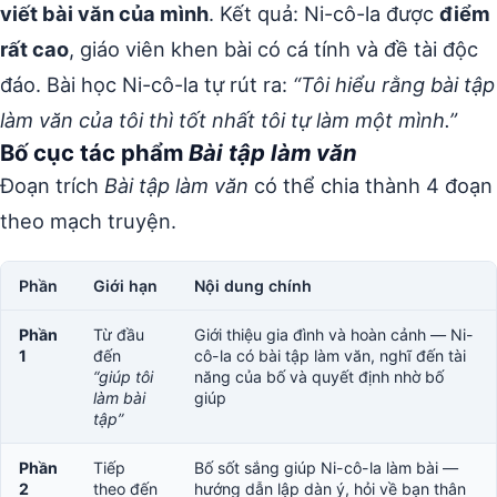
viết bài văn của mình
. Kết quả: Ni-cô-la được
điểm
rất cao
, giáo viên khen bài có cá tính và đề tài độc
đáo. Bài học Ni-cô-la tự rút ra:
“Tôi hiểu rằng bài tập
làm văn của tôi thì tốt nhất tôi tự làm một mình.”
Bố cục tác phẩm
Bài tập làm văn
Đoạn trích
Bài tập làm văn
có thể chia thành 4 đoạn
theo mạch truyện.
Phần
Giới hạn
Nội dung chính
Phần
Từ đầu
Giới thiệu gia đình và hoàn cảnh — Ni-
1
đến
cô-la có bài tập làm văn, nghĩ đến tài
“giúp tôi
năng của bố và quyết định nhờ bố
làm bài
giúp
tập”
Phần
Tiếp
Bố sốt sắng giúp Ni-cô-la làm bài —
2
theo đến
hướng dẫn lập dàn ý, hỏi về bạn thân