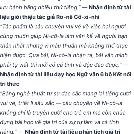
lưu hành bằng nhiều thứ tiếng.”
—
Nhận định từ tài
liệu giới thiệu tác giả Rơ-nê Gô-xi-nhi
“Tác phẩm là câu chuyện vui vẻ về việc hai người
cùng muốn giúp Ni-cô-la làm văn kể về người bạn
thân nhất nhưng vì mâu thuẫn mà không thể thực
hiện được. Qua bài, Ni-cô-la nhận ra, bài văn mình
phải tự viết thì mới có cá tính và độc đáo được.”
—
Nhận định từ tài liệu dạy học Ngữ văn 6 bộ Kết nối
tri thức
“Bằng nghệ thuật tự sự đặc sắc mang lại tiếng cười
vui vẻ, triết lí sâu sắc — câu chuyện về Ni-cô-la
không chỉ là truyện cười cho trẻ em mà còn chứa
đựng bài học về giá trị của sự tự làm và cá tính
riêng.”
—
Nhận định từ tài liệu phân tích giá trị