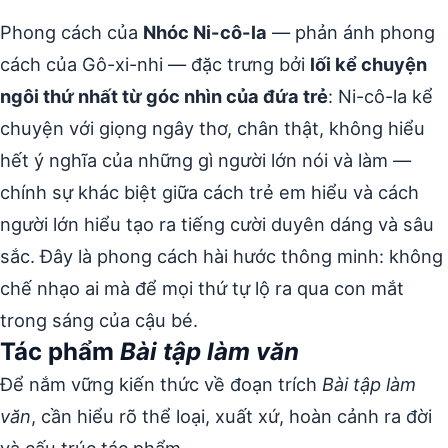
Phong cách của
Nhóc Ni-cô-la
— phản ánh phong
cách của Gô-xi-nhi — đặc trưng bởi
lối kể chuyện
ngôi thứ nhất từ góc nhìn của đứa trẻ
: Ni-cô-la kể
chuyện với giọng ngây thơ, chân thật, không hiểu
hết ý nghĩa của những gì người lớn nói và làm —
chính sự khác biệt giữa cách trẻ em hiểu và cách
người lớn hiểu tạo ra tiếng cười duyên dáng và sâu
sắc. Đây là phong cách hài hước thông minh: không
chế nhạo ai mà để mọi thứ tự lộ ra qua con mắt
trong sáng của cậu bé.
Tác phẩm
Bài tập làm văn
Để nắm vững kiến thức về đoạn trích
Bài tập làm
văn
, cần hiểu rõ thể loại, xuất xứ, hoàn cảnh ra đời
và cấu trúc tác phẩm.