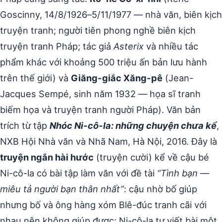
Goscinny, 14/8/1926–5/11/1977 — nhà văn, biên kịch
truyện tranh; người tiên phong nghề biên kịch
truyện tranh Pháp; tác giả
Asterix
và nhiều tác
phẩm khác với khoảng 500 triệu ấn bản lưu hành
trên thế giới) và
Giăng-giắc Xăng-pê
(Jean-
Jacques Sempé, sinh năm 1932 — họa sĩ tranh
biếm họa và truyện tranh người Pháp). Văn bản
trích từ tập
Nhóc Ni-cô-la: những chuyện chưa kể
,
NXB Hội Nhà văn và Nhã Nam, Hà Nội, 2016. Đây là
truyện ngắn hài hước
(truyện cười) kể về cậu bé
Ni-cô-la có bài tập làm văn với đề tài
“Tình bạn —
miêu tả người bạn thân nhất”
: cậu nhờ bố giúp
nhưng bố và ông hàng xóm Blê-đúc tranh cãi với
nhau nên không giúp được; Ni-cô-la tự viết bài một