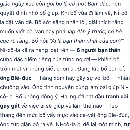
giáo ngày xưa còn gọi bố là cả một Ban-dắc
, nên
quyết định nhờ bố giúp. Khi bố vừa đi làm về, Ni-cô-
la đặt vấn đề. Bố sốt sắng nhận lời, giải thích rằng
muốn viết bài văn hay phải
lập dàn ý trước, có bố
cục rõ ràng
. Bố hỏi:
“Ai là bạn thân nhất của con?”
Ni-cô-la kể ra hàng loạt tên —
6 người bạn thân
cùng đặc điểm riêng của từng người — khiến bố
tròn mắt vì không biết chọn ai. Đang lúc bố con bí,
ông Blê-đúc
— hàng xóm hay gây sự với bố — nhấn
chuông vào. Ông tình nguyện cùng làm bài giúp Ni-
cô-la. Bố không đồng ý. Hai người bắt đầu
tranh cãi
gay gắt
về việc ai sẽ giúp và làm thế nào — leo
thang đến mức bố vẩy mực vào ca-vát ông Blê-đúc,
ông tức giận bỏ ra về. Ni-cô-la bị để lại một mình,
tự