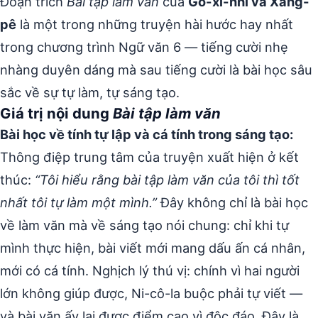
Đoạn trích
Bài tập làm văn
của
Gô-xi-nhi và Xăng-
pê
là một trong những truyện hài hước hay nhất
trong chương trình Ngữ văn 6 — tiếng cười nhẹ
nhàng duyên dáng mà sau tiếng cười là bài học sâu
sắc về sự tự làm, tự sáng tạo.
Giá trị nội dung
Bài tập làm văn
Bài học về tính tự lập và cá tính trong sáng tạo:
Thông điệp trung tâm của truyện xuất hiện ở kết
thúc:
“Tôi hiểu rằng bài tập làm văn của tôi thì tốt
nhất tôi tự làm một mình.”
Đây không chỉ là bài học
về làm văn mà về sáng tạo nói chung: chỉ khi tự
mình thực hiện, bài viết mới mang dấu ấn cá nhân,
mới có cá tính. Nghịch lý thú vị: chính vì hai người
lớn không giúp được, Ni-cô-la buộc phải tự viết —
và bài văn ấy lại được điểm cao vì độc đáo. Đây là