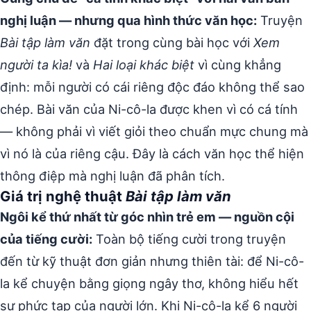
nghị luận — nhưng qua hình thức văn học:
Truyện
Bài tập làm văn
đặt trong cùng bài học với
Xem
người ta kìa!
và
Hai loại khác biệt
vì cùng khẳng
định: mỗi người có cái riêng độc đáo không thể sao
chép. Bài văn của Ni-cô-la được khen vì có cá tính
— không phải vì viết giỏi theo chuẩn mực chung mà
vì nó là của riêng cậu. Đây là cách văn học thể hiện
thông điệp mà nghị luận đã phân tích.
Giá trị nghệ thuật
Bài tập làm văn
Ngôi kể thứ nhất từ góc nhìn trẻ em — nguồn cội
của tiếng cười:
Toàn bộ tiếng cười trong truyện
đến từ kỹ thuật đơn giản nhưng thiên tài: để Ni-cô-
la kể chuyện bằng giọng ngây thơ, không hiểu hết
sự phức tạp của người lớn. Khi Ni-cô-la kể 6 người