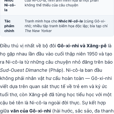
Nhóc
của Ni-cô-la; hình ảnh minh họa là một phần
Ni-cô-
không thể thiếu của câu chuyện
la
Tác
Tranh minh họa cho
Nhóc Ni-cô-la
(cùng Gô-xi-
phẩm
nhi); nhiều tập tranh biếm họa độc lập; bìa tạp chí
chính
The New Yorker
Điều thú vị nhất về bộ đôi
Gô-xi-nhi và Xăng-pê
là
họ gặp nhau lần đầu vào cuối thập niên 1950 và tạo
ra Ni-cô-la từ những câu chuyện nhỏ đăng trên báo
Sud-Ouest Dimanche
(Pháp). Ni-cô-la ban đầu
không phải nhân vật hư cấu hoàn toàn — Gô-xi-nhi
viết dựa trên quan sát thực tế về trẻ em và ký ức
tuổi thơ, còn Xăng-pê đã từng học tiểu học với một
cậu bé tên là Ni-cô-la ngoài đời thực. Sự kết hợp
giữa
văn của Gô-xi-nhi
(hài hước, sắc sảo, đa thanh