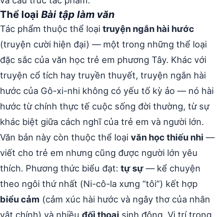
Thể loại
Bài tập làm văn
Tác phẩm thuộc thể loại
truyện ngắn hài hước
(truyện cười hiện đại) — một trong những thể loại
đặc sắc của văn học trẻ em phương Tây. Khác với
truyện cổ tích hay truyền thuyết, truyện ngắn hài
hước của Gô-xi-nhi không có yếu tố kỳ ảo — nó hài
hước từ chính thực tế cuộc sống đời thường, từ sự
khác biệt giữa cách nghĩ của trẻ em và người lớn.
Văn bản này còn thuộc thể loại
văn học thiếu nhi
—
viết cho trẻ em nhưng cũng được người lớn yêu
thích. Phương thức biểu đạt:
tự sự
— kể chuyện
theo ngôi thứ nhất (Ni-cô-la xưng “tôi”) kết hợp
biểu cảm
(cảm xúc hài hước và ngây thơ của nhân
vật chính) và nhiều
đối thoại
sinh động. Vị trí trong