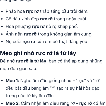
Pháo hoa
rực rỡ
thắp sáng bầu trời đêm.
Cô dâu xinh đẹp
rực rỡ
trong ngày cưới.
Hoa phượng
rực rỡ
nở rộ khắp phố.
Ánh nến
rực rỡ
trong không gian ấm cúng.
Nụ cười
rực rỡ
của em bé thật đáng yêu.
Mẹo ghi nhớ rực rỡ là từ láy
Để nhớ
rực rỡ là từ láy
, bạn có thể áp dụng những
mẹo đơn giản sau:
Mẹo 1:
Nghe âm đầu giống nhau – “rực” và “rỡ”
đều bắt đầu bằng âm “r”, tạo ra sự hài hòa đặc
trưng của từ láy âm đầu.
Mẹo 2:
Cảm nhận âm điệu rạng rỡ –
rực rỡ
có âm