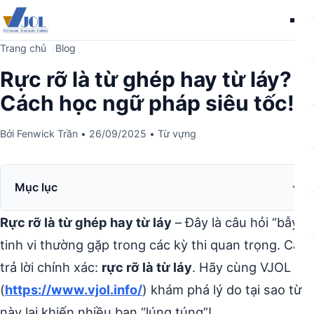
Me
Trang chủ
Blog
Rực rỡ là từ ghép hay từ láy?
Cách học ngữ pháp siêu tốc!
Bởi
Fenwick Trần
•
26/09/2025
•
Từ vựng
Mục lục
Rực rỡ là từ ghép hay từ láy
– Đây là câu hỏi “bẫy”
tinh vi thường gặp trong các kỳ thi quan trọng. Câu
trả lời chính xác:
rực rỡ là từ láy
. Hãy cùng VJOL
(
https://www.vjol.info/
) khám phá lý do tại sao từ
này lại khiến nhiều bạn “lúng túng”!