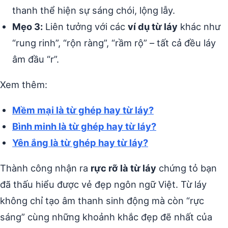
thanh thể hiện sự sáng chói, lộng lẫy.
Mẹo 3:
Liên tưởng với các
ví dụ từ láy
khác như
“rung rinh”, “rộn ràng”, “rầm rộ” – tất cả đều láy
âm đầu “r”.
Xem thêm:
Mềm mại là từ ghép hay từ láy?
Bình minh là từ ghép hay từ láy?
Yên ắng là từ ghép hay từ láy?
Thành công nhận ra
rực rỡ là từ láy
chứng tỏ bạn
đã thấu hiểu được vẻ đẹp ngôn ngữ Việt. Từ láy
không chỉ tạo âm thanh sinh động mà còn “rực
sáng” cùng những khoảnh khắc đẹp đẽ nhất của