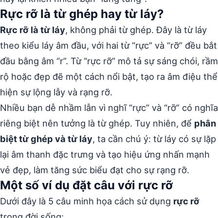
Rực rỡ là từ ghép hay từ láy?
Rực rỡ là từ láy
, không phải từ ghép. Đây là từ láy
theo kiểu láy âm đầu, với hai từ “rực” và “rỡ” đều bắt
đầu bằng âm “r”. Từ “rực rỡ” mô tả sự sáng chói, rầm
rộ hoặc đẹp đẽ một cách nổi bật, tạo ra âm điệu thể
hiện sự lộng lẫy và rạng rỡ.
Nhiều bạn dễ nhầm lẫn vì nghĩ “rực” và “rỡ” có nghĩa
riêng biệt nên tưởng là từ ghép. Tuy nhiên, để
phân
biệt từ ghép và từ láy
, ta cần chú ý: từ láy có sự lặp
lại âm thanh đặc trưng và tạo hiệu ứng nhấn mạnh
vẻ đẹp, làm tăng sức biểu đạt cho sự rạng rỡ.
Một số ví dụ đặt câu với rực rỡ
Dưới đây là 5 câu minh họa cách sử dụng
rực rỡ
trong đời sống: