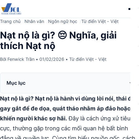
Me
Trang chủ
Nhân văn
Ngôn ngữ học
Từ điển Việt - Việt
Nạt nộ là gì? 😔 Nghĩa, giải
thích Nạt nộ
Bởi
Fenwick Trần
•
01/02/2026
•
Từ điển Việt - Việt
Mục lục
Nạt nộ là gì?
Nạt nộ là hành vi dùng lời nói, thái độ
gay gắt để đe dọa, quát tháo nhằm áp đảo hoặc
khiến người khác sợ hãi.
Đây là cách ứng xử tiêu
cực, thường gặp trong các mối quan hệ bất bình
đẳng về quyền lực. Cùng tìm hiểu nguồn gốc, cách