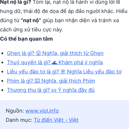
Nạt nộ là gì?
Tóm lại, nạt nộ là hành vi dùng lời lẽ
hung dữ, thái độ đe dọa để áp đảo người khác. Hiểu
đúng từ
“nạt nộ”
giúp bạn nhận diện và tránh xa
cách ứng xử tiêu cực này.
Có thể bạn quan tâm
Ghen là gì? 😤 Nghĩa, giải thích từ Ghen
Thuỷ quyển là gì? 🌊 Khám phá ý nghĩa
Liễu yếu đào tơ là gì? 🌸 Nghĩa Liễu yếu đào tơ
Phím là gì? ⌨️ Nghĩa, giải thích Phím
Thượng thư là gì? 📜 Ý nghĩa đầy đủ
Nguồn:
www.vjol.info
Danh mục:
Từ điển Việt - Việt