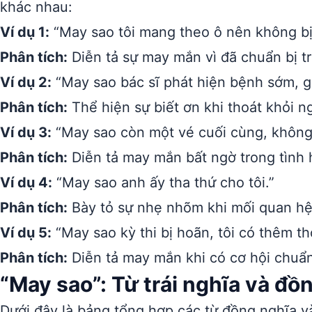
khác nhau:
Ví dụ 1:
“May sao tôi mang theo ô nên không bị
Phân tích:
Diễn tả sự may mắn vì đã chuẩn bị t
Ví dụ 2:
“May sao bác sĩ phát hiện bệnh sớm, gi
Phân tích:
Thể hiện sự biết ơn khi thoát khỏi 
Ví dụ 3:
“May sao còn một vé cuối cùng, không 
Phân tích:
Diễn tả may mắn bất ngờ trong tình
Ví dụ 4:
“May sao anh ấy tha thứ cho tôi.”
Phân tích:
Bày tỏ sự nhẹ nhõm khi mối quan hệ
Ví dụ 5:
“May sao kỳ thi bị hoãn, tôi có thêm thờ
Phân tích:
Diễn tả may mắn khi có cơ hội chuẩn 
“May sao”: Từ trái nghĩa và đồ
Dưới đây là bảng tổng hợp các từ đồng nghĩa và