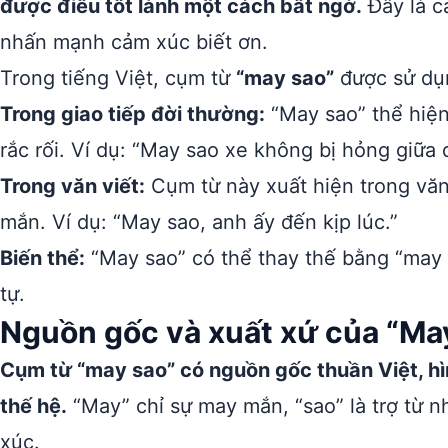
được điều tốt lành một cách bất ngờ.
Đây là c
nhấn mạnh cảm xúc biết ơn.
Trong tiếng Việt, cụm từ
“may sao”
được sử dụn
Trong giao tiếp đời thường:
“May sao” thể hiện
rắc rối. Ví dụ: “May sao xe không bị hỏng giữa
Trong văn viết:
Cụm từ này xuất hiện trong văn
mắn. Ví dụ: “May sao, anh ấy đến kịp lúc.”
Biến thể:
“May sao” có thể thay thế bằng “may 
tự.
Nguồn gốc và xuất xứ của “Ma
Cụm từ “may sao” có nguồn gốc thuần Việt, hì
thế hệ.
“May” chỉ sự may mắn, “sao” là trợ từ 
xúc.