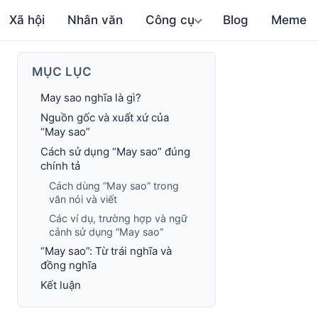
Xã hội
Nhân văn
Công cụ
Blog
Meme
MỤC LỤC
May sao nghĩa là gì?
Nguồn gốc và xuất xứ của
“May sao”
Cách sử dụng “May sao” đúng
chính tả
Cách dùng “May sao” trong
văn nói và viết
Các ví dụ, trường hợp và ngữ
cảnh sử dụng “May sao”
“May sao”: Từ trái nghĩa và
đồng nghĩa
Kết luận