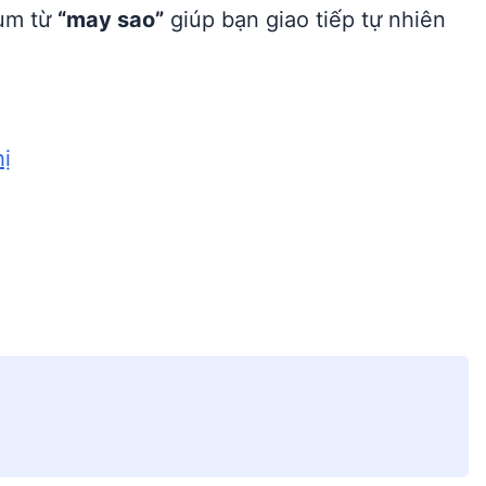
cụm từ
“may sao”
giúp bạn giao tiếp tự nhiên
hị