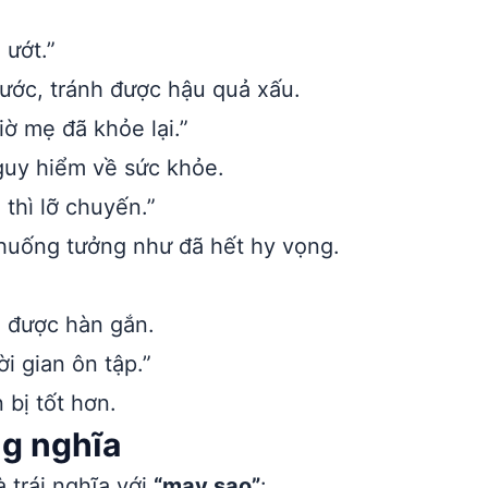
 ướt.”
rước, tránh được hậu quả xấu.
ờ mẹ đã khỏe lại.”
nguy hiểm về sức khỏe.
thì lỡ chuyến.”
 huống tưởng như đã hết hy vọng.
 được hàn gắn.
i gian ôn tập.”
bị tốt hơn.
ng nghĩa
 trái nghĩa với
“may sao”
: