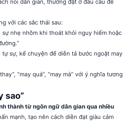
ách nói dân gian, thường đặt ở đầu câu để
g với các sắc thái sau:
 sự nhẹ nhõm khi thoát khỏi nguy hiểm hoặc
 đường.”
 tự sự, kể chuyện để diễn tả bước ngoặt may
thay”, “may quá”, “may mà” với ý nghĩa tương
y sao”
nh thành từ ngôn ngữ dân gian qua nhiều
nhấn mạnh, tạo nên cách diễn đạt giàu cảm