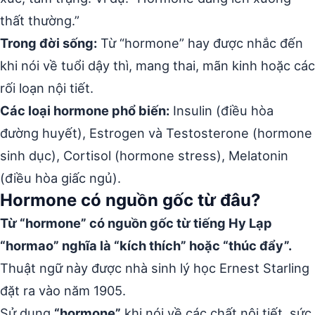
thất thường.”
Trong đời sống:
Từ “hormone” hay được nhắc đến
khi nói về tuổi dậy thì, mang thai, mãn kinh hoặc các
rối loạn nội tiết.
Các loại hormone phổ biến:
Insulin (điều hòa
đường huyết), Estrogen và Testosterone (hormone
sinh dục), Cortisol (hormone stress), Melatonin
(điều hòa giấc ngủ).
Hormone có nguồn gốc từ đâu?
Từ “hormone” có nguồn gốc từ tiếng Hy Lạp
“hormao” nghĩa là “kích thích” hoặc “thúc đẩy”.
Thuật ngữ này được nhà sinh lý học Ernest Starling
đặt ra vào năm 1905.
Sử dụng
“hormone”
khi nói về các chất nội tiết, sức