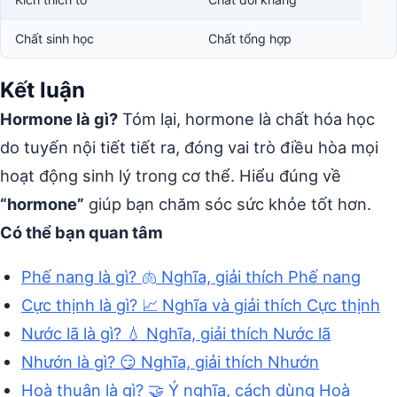
Chất sinh học
Chất tổng hợp
Kết luận
Hormone là gì?
Tóm lại, hormone là chất hóa học
do tuyến nội tiết tiết ra, đóng vai trò điều hòa mọi
hoạt động sinh lý trong cơ thể. Hiểu đúng về
“hormone”
giúp bạn chăm sóc sức khỏe tốt hơn.
Có thể bạn quan tâm
Phế nang là gì? 🫁 Nghĩa, giải thích Phế nang
Cực thịnh là gì? 📈 Nghĩa và giải thích Cực thịnh
Nước lã là gì? 💧 Nghĩa, giải thích Nước lã
Nhướn là gì? 😏 Nghĩa, giải thích Nhướn
Hoà thuận là gì? 🤝 Ý nghĩa, cách dùng Hoà