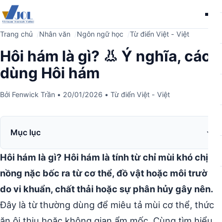
Me
Trang chủ
Nhân văn
Ngôn ngữ học
Từ điển Việt - Việt
Hôi hám là gì? 👃 Ý nghĩa, cách
dùng Hôi hám
Bởi
Fenwick Trần
•
20/01/2026
•
Từ điển Việt - Việt
Mục lục
Hôi hám là gì?
Hôi hám là tính từ chỉ mùi khó chịu,
nồng nặc bốc ra từ cơ thể, đồ vật hoặc môi trường
do vi khuẩn, chất thải hoặc sự phân hủy gây nên.
Đây là từ thường dùng để miêu tả mùi cơ thể, thức
ăn ôi thiu hoặc không gian ẩm mốc. Cùng tìm hiểu