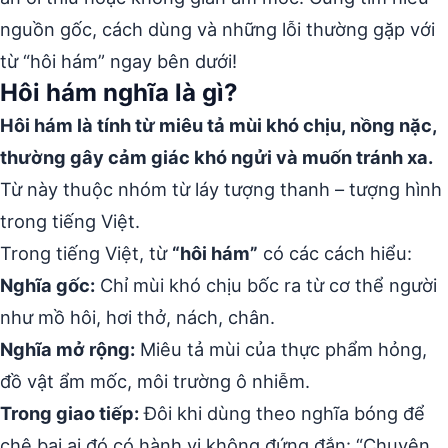
nguồn gốc, cách dùng và những lỗi thường gặp với
từ “hôi hám” ngay bên dưới!
Hôi hám nghĩa là gì?
Hôi hám là tính từ miêu tả mùi khó chịu, nồng nặc,
thường gây cảm giác khó ngửi và muốn tránh xa.
Từ này thuộc nhóm từ láy tượng thanh – tượng hình
trong tiếng Việt.
Trong tiếng Việt, từ
“hôi hám”
có các cách hiểu:
Nghĩa gốc:
Chỉ mùi khó chịu bốc ra từ cơ thể người
như mồ hôi, hơi thở, nách, chân.
Nghĩa mở rộng:
Miêu tả mùi của thực phẩm hỏng,
đồ vật ẩm mốc, môi trường ô nhiễm.
Trong giao tiếp:
Đôi khi dùng theo nghĩa bóng để
chê bai ai đó có hành vi không đứng đắn: “Chuyện