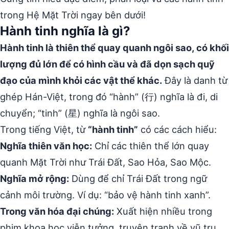
trong Hệ Mặt Trời ngay bên dưới!
Hành tinh nghĩa là gì?
Hành tinh là thiên thể quay quanh ngôi sao, có khối
lượng đủ lớn để có hình cầu và đã dọn sạch quỹ
đạo của mình khỏi các vật thể khác.
Đây là danh từ
ghép Hán-Việt, trong đó “hành” (行) nghĩa là đi, di
chuyển; “tinh” (星) nghĩa là ngôi sao.
Trong tiếng Việt, từ
“hành tinh”
có các cách hiểu:
Nghĩa thiên văn học:
Chỉ các thiên thể lớn quay
quanh Mặt Trời như Trái Đất, Sao Hỏa, Sao Mộc.
Nghĩa mở rộng:
Dùng để chỉ Trái Đất trong ngữ
cảnh môi trường. Ví dụ: “bảo vệ hành tinh xanh”.
Trong văn hóa đại chúng:
Xuất hiện nhiều trong
phim khoa học viễn tưởng, truyện tranh về vũ trụ.