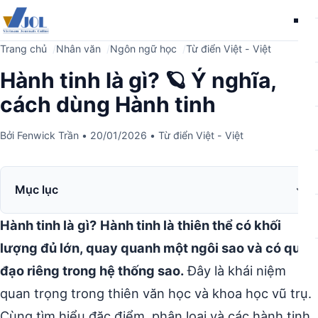
Me
Trang chủ
Nhân văn
Ngôn ngữ học
Từ điển Việt - Việt
Hành tinh là gì? 🪐 Ý nghĩa,
cách dùng Hành tinh
Bởi
Fenwick Trần
•
20/01/2026
•
Từ điển Việt - Việt
Mục lục
Hành tinh là gì?
Hành tinh là thiên thể có khối
lượng đủ lớn, quay quanh một ngôi sao và có quỹ
đạo riêng trong hệ thống sao.
Đây là khái niệm
quan trọng trong thiên văn học và khoa học vũ trụ.
Cùng tìm hiểu đặc điểm, phân loại và các hành tinh