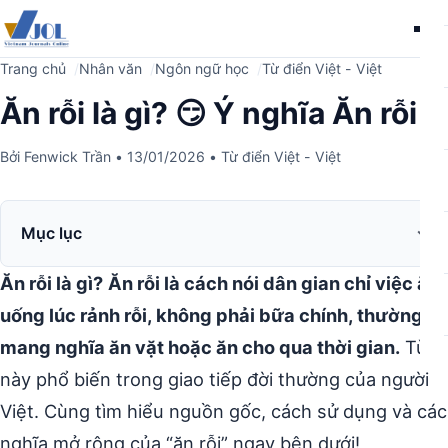
Me
Trang chủ
Nhân văn
Ngôn ngữ học
Từ điển Việt - Việt
Ăn rỗi là gì? 😏 Ý nghĩa Ăn rỗi
Bởi
Fenwick Trần
•
13/01/2026
•
Từ điển Việt - Việt
Mục lục
Ăn rỗi là gì?
Ăn rỗi là cách nói dân gian chỉ việc ăn
uống lúc rảnh rỗi, không phải bữa chính, thường
mang nghĩa ăn vặt hoặc ăn cho qua thời gian.
Từ
này phổ biến trong giao tiếp đời thường của người
Việt. Cùng tìm hiểu nguồn gốc, cách sử dụng và các
nghĩa mở rộng của “ăn rỗi” ngay bên dưới!