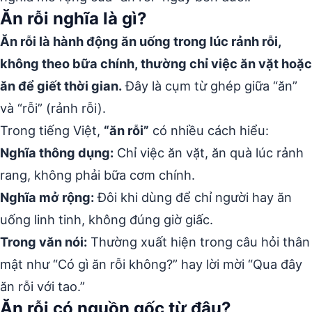
Ăn rỗi nghĩa là gì?
Ăn rỗi là hành động ăn uống trong lúc rảnh rỗi,
không theo bữa chính, thường chỉ việc ăn vặt hoặc
ăn để giết thời gian.
Đây là cụm từ ghép giữa “ăn”
và “rỗi” (rảnh rỗi).
Trong tiếng Việt,
“ăn rỗi”
có nhiều cách hiểu:
Nghĩa thông dụng:
Chỉ việc ăn vặt, ăn quà lúc rảnh
rang, không phải bữa cơm chính.
Nghĩa mở rộng:
Đôi khi dùng để chỉ người hay ăn
uống linh tinh, không đúng giờ giấc.
Trong văn nói:
Thường xuất hiện trong câu hỏi thân
mật như “Có gì ăn rỗi không?” hay lời mời “Qua đây
ăn rỗi với tao.”
Ăn rỗi có nguồn gốc từ đâu?