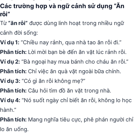
Các trường hợp và ngữ cảnh sử dụng “Ăn
rỗi”
Từ
“ăn rỗi”
được dùng linh hoạt trong nhiều ngữ
cảnh đời sống:
Ví dụ 1:
“Chiều nay rảnh, qua nhà tao ăn rỗi đi.”
Phân tích:
Lời mời bạn bè đến ăn vặt lúc rảnh rỗi.
Ví dụ 2:
“Bà ngoại hay mua bánh cho cháu ăn rỗi.”
Phân tích:
Chỉ việc ăn quà vặt ngoài bữa chính.
Ví dụ 3:
“Có gì ăn rỗi không mẹ?”
Phân tích:
Câu hỏi tìm đồ ăn vặt trong nhà.
Ví dụ 4:
“Nó suốt ngày chỉ biết ăn rỗi, không lo học
hành.”
Phân tích:
Mang nghĩa tiêu cực, phê phán người chỉ
lo ăn uống.