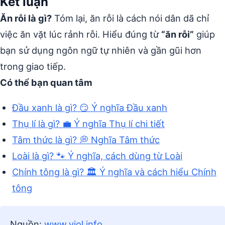
Kết luận
Ăn rỗi là gì?
Tóm lại, ăn rỗi là cách nói dân dã chỉ
việc ăn vặt lúc rảnh rỗi. Hiểu đúng từ
“ăn rỗi”
giúp
bạn sử dụng ngôn ngữ tự nhiên và gần gũi hơn
trong giao tiếp.
Có thể bạn quan tâm
Đầu xanh là gì? 😏 Ý nghĩa Đầu xanh
Thụ lí là gì? 💼 Ý nghĩa Thụ lí chi tiết
Tâm thức là gì? 💭 Nghĩa Tâm thức
Loài là gì? 🐾 Ý nghĩa, cách dùng từ Loài
Chính tông là gì? 🏛️ Ý nghĩa và cách hiểu Chính
tông
Nguồn:
www.vjol.info