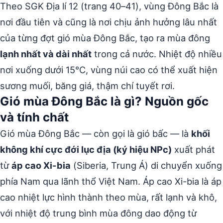
Theo SGK Địa lí 12 (trang 40–41), vùng Đông Bắc là
nơi đầu tiên và cũng là nơi chịu ảnh hưởng lâu nhất
của từng đợt gió mùa Đông Bắc, tạo ra mùa đông
lạnh nhất và dài nhất
trong cả nước. Nhiệt độ nhiều
nơi xuống dưới 15°C, vùng núi cao có thể xuất hiện
sương muối, băng giá, thậm chí tuyết rơi.
Gió mùa Đông Bắc là gì? Nguồn gốc
và tính chất
Gió mùa Đông Bắc — còn gọi là gió bấc — là
khối
không khí cực đới lục địa (ký hiệu NPc)
xuất phát
từ
áp cao Xi-bia
(Siberia, Trung Á) di chuyển xuống
phía Nam qua lãnh thổ Việt Nam. Áp cao Xi-bia là áp
cao nhiệt lực hình thành theo mùa, rất lạnh và khô,
với nhiệt độ trung bình mùa đông dao động từ