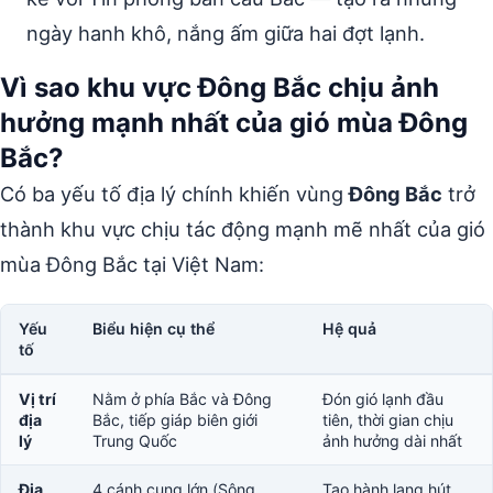
ngày hanh khô, nắng ấm giữa hai đợt lạnh.
Vì sao khu vực Đông Bắc chịu ảnh
hưởng mạnh nhất của gió mùa Đông
Bắc?
Có ba yếu tố địa lý chính khiến vùng
Đông Bắc
trở
thành khu vực chịu tác động mạnh mẽ nhất của gió
mùa Đông Bắc tại Việt Nam:
Yếu
Biểu hiện cụ thể
Hệ quả
tố
Vị trí
Nằm ở phía Bắc và Đông
Đón gió lạnh đầu
địa
Bắc, tiếp giáp biên giới
tiên, thời gian chịu
lý
Trung Quốc
ảnh hưởng dài nhất
Địa
4 cánh cung lớn (Sông
Tạo hành lang hút