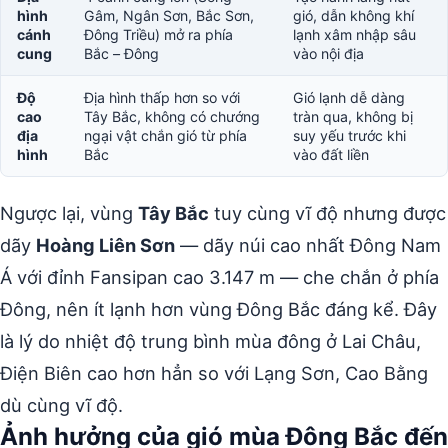
hình
Gâm, Ngân Sơn, Bắc Sơn,
gió, dẫn không khí
cánh
Đông Triều) mở ra phía
lạnh xâm nhập sâu
cung
Bắc – Đông
vào nội địa
Độ
Địa hình thấp hơn so với
Gió lạnh dễ dàng
cao
Tây Bắc, không có chướng
tràn qua, không bị
địa
ngại vật chắn gió từ phía
suy yếu trước khi
hình
Bắc
vào đất liền
Ngược lại, vùng
Tây Bắc
tuy cùng vĩ độ nhưng được
dãy
Hoàng Liên Sơn
— dãy núi cao nhất Đông Nam
Á với đỉnh Fansipan cao 3.147 m — che chắn ở phía
Đông, nên ít lạnh hơn vùng Đông Bắc đáng kể. Đây
là lý do nhiệt độ trung bình mùa đông ở Lai Châu,
Điện Biên cao hơn hẳn so với Lạng Sơn, Cao Bằng
dù cùng vĩ độ.
Ảnh hưởng của gió mùa Đông Bắc đến