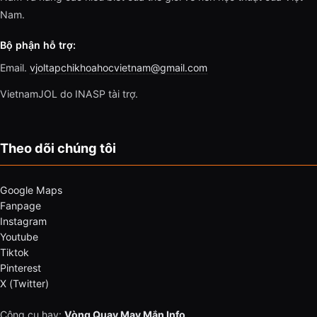
Nam.
Bộ phận hỗ trợ:
Email.
vjoltapchikhoahocvietnam@gmail.com
VietnamJOL do INASP tài trợ.
Theo dõi chúng tôi
Google Maps
Fanpage
Instagram
Youtube
Tiktok
Pinterest
X (Twitter)
Công cụ hay:
Vòng Quay May Mắn Info