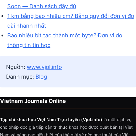
Soon — Danh sách đầy đủ
1 km bằng bao nhiêu cm? Bảng quy đổi đơn vị độ
dài nhanh nhất
Bao nhiêu bit tạo thành một byte? Đơn vị đo
thông tin tin học
Nguồn:
www.vjol.info
Danh mục:
Blog
Vietnam Journals Online
Tạp chí khoa học Việt Nam Trực tuyến (Vjol.info)
là một dịch vụ
cho phép độc giả tiếp cận tri thức khoa học được xuất bản tại Việt
Nam và nâng cao hiểu biết của thế giới về nền học thuật của Việt