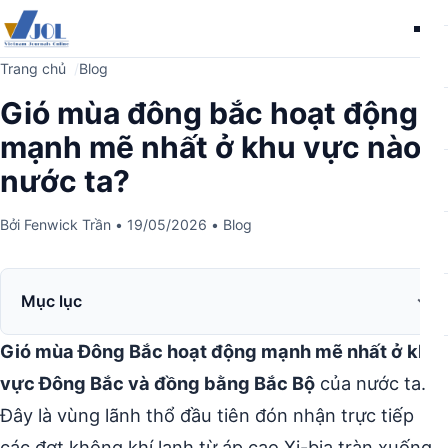
Me
Trang chủ
Blog
Gió mùa đông bắc hoạt động
mạnh mẽ nhất ở khu vực nào
nước ta?
Bởi
Fenwick Trần
•
19/05/2026
•
Blog
Mục lục
Gió mùa Đông Bắc hoạt động mạnh mẽ nhất ở khu
vực Đông Bắc và đồng bằng Bắc Bộ
của nước ta.
Đây là vùng lãnh thổ đầu tiên đón nhận trực tiếp
các đợt không khí lạnh từ áp cao Xi-bia tràn xuống,