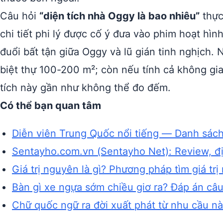
Câu hỏi
“diện tích nhà Oggy là bao nhiêu”
thực
chi tiết phi lý được cố ý đưa vào phim hoạt hì
đuổi bất tận giữa Oggy và lũ gián tinh nghịch.
biệt thự 100-200 m²; còn nếu tính cả không gi
tích này gần như không thể đo đếm.
Có thể bạn quan tâm
Diễn viên Trung Quốc nổi tiếng — Danh sách v
Sentayho.com.vn (Sentayho Net): Review, địa
Giá trị nguyên là gì? Phương pháp tìm giá trị
Bàn gì xe ngựa sớm chiều giơ ra? Đáp án câ
Chữ quốc ngữ ra đời xuất phát từ nhu cầu nào