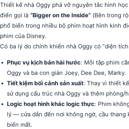
Thiết kế nhà Oggy phá vỡ nguyên tắc hình học 
điển gọi là
“Bigger on the Inside”
(Bên trong rộ
phổ biến trong nhiều bộ phim hoạt hình kinh đ
phim của Disney.
Có ba lý do chính khiến nhà Oggy có “diện tích
Phục vụ kịch bản hài hước
: Mỗi tập phim cầ
Oggy và ba con gián Joey, Dee Dee, Marky.
Tiết kiệm bối cảnh sản xuất
: Thay vì thiết k
sử dụng cấu trúc nhà Oggy và thêm phòng/hà
Logic hoạt hình khác logic thực
: Phim không
lý — cửa dẫn đến nơi không ngờ, cầu thang 
biến mất.