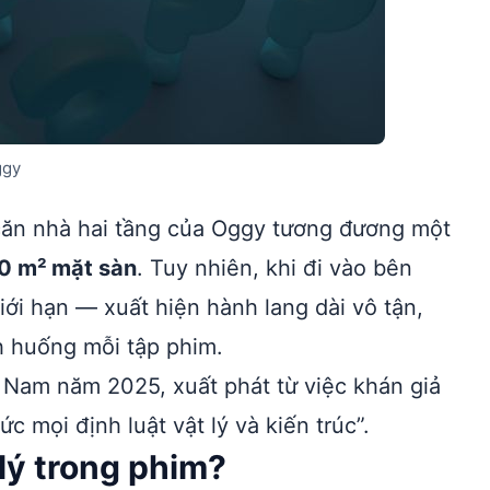
ggy
 căn nhà hai tầng của Oggy tương đương một
0 m² mặt sàn
. Tuy nhiên, khi đi vào bên
ới hạn — xuất hiện hành lang dài vô tận,
h huống mỗi tập phim.
t Nam năm 2025, xuất phát từ việc khán giả
c mọi định luật vật lý và kiến trúc”.
lý trong phim?