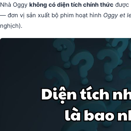
Nhà Oggy
không có diện tích chính thức
được 
— đơn vị sản xuất bộ phim hoạt hình
Oggy et l
nghịch).