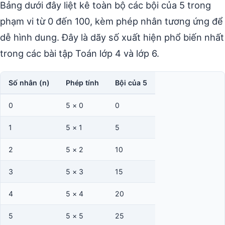
Bảng dưới đây liệt kê toàn bộ các bội của 5 trong
phạm vi từ 0 đến 100, kèm phép nhân tương ứng để
dễ hình dung. Đây là dãy số xuất hiện phổ biến nhất
trong các bài tập Toán lớp 4 và lớp 6.
Số nhân (n)
Phép tính
Bội của 5
0
5 × 0
0
1
5 × 1
5
2
5 × 2
10
3
5 × 3
15
4
5 × 4
20
5
5 × 5
25