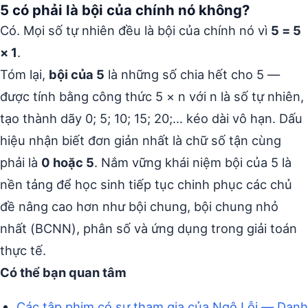
5 có phải là bội của chính nó không?
Có. Mọi số tự nhiên đều là bội của chính nó vì
5 = 5
× 1
.
Tóm lại,
bội của 5
là những số chia hết cho 5 —
được tính bằng công thức 5 × n với n là số tự nhiên,
tạo thành dãy 0; 5; 10; 15; 20;… kéo dài vô hạn. Dấu
hiệu nhận biết đơn giản nhất là chữ số tận cùng
phải là
0 hoặc 5
. Nắm vững khái niệm bội của 5 là
nền tảng để học sinh tiếp tục chinh phục các chủ
đề nâng cao hơn như bội chung, bội chung nhỏ
nhất (BCNN), phân số và ứng dụng trong giải toán
thực tế.
Có thể bạn quan tâm
Các tập phim có sự tham gia của Ngô Lỗi — Danh