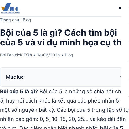
Me
Trang chủ
Blog
Bội của 5 là gì? Cách tìm bội
của 5 và ví dụ minh họa cụ thể
Bởi
Fenwick Trần
•
04/06/2026
•
Blog
Mục lục
Bội của 5 là gì?
Bội của 5 là những số chia hết cho
5, hay nói cách khác là kết quả của phép nhân 5 với
một số nguyên bất kỳ. Các bội của 5 trong tập số tự
nhiên bao gồm: 0, 5, 10, 15, 20, 25… và kéo dài đến
vô cực. Đặc điểm nhận biết nhanh nhất:
bội của 5