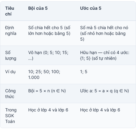
Tiêu
Bội của 5
Ước của 5
chí
Định
Số chia hết cho 5 (số
Số mà 5 chia hết cho nó
nghĩa
lớn hơn hoặc bằng 5)
(số nhỏ hơn hoặc bằng
5)
Số
Vô hạn (0; 5; 10; 15;
Hữu hạn — chỉ có 4 ước:
lượng
…)
{1; 5} (số tự nhiên)
Ví dụ
10; 25; 50; 100;
1; 5
1.000
Công
Bội = 5 × n (n ∈ ℕ)
Ước a: 5 = a × q (q ∈ ℕ)
thức
Trong
Học ở lớp 4 và lớp 6
Học ở lớp 4 và lớp 6
SGK
Toán