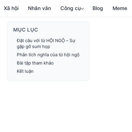
Xã hội
Nhân văn
Công cụ
Blog
Meme
MỤC LỤC
Đặt câu với từ HỘI NGỘ – Sự
gặp gỡ sum họp
Phân tích nghĩa của từ hội ngộ
Bài tập tham khảo
Kết luận