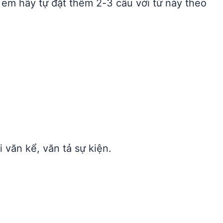
 em hãy tự đặt thêm 2-3 câu với từ này theo
i văn kể, văn tả sự kiện.