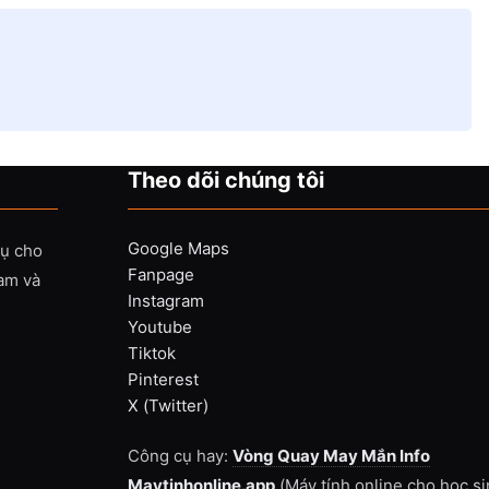
Theo dõi chúng tôi
Google Maps
vụ cho
Fanpage
Nam và
Instagram
Youtube
Tiktok
Pinterest
X (Twitter)
Công cụ hay:
Vòng Quay May Mắn Info
Maytinhonline.app
(Máy tính online cho học si