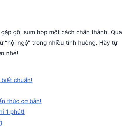
 gặp gỡ, sum họp một cách chân thành. Qua
 “hội ngộ” trong nhiều tình huống. Hãy tự
ơn nhé!
 biết chuẩn!
ến thức cơ bản!
ỉ 1 phút!
g