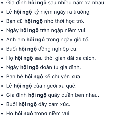
Gia đình
hội ngộ
sau nhiều năm xa nhau.
Lễ
hội ngộ
kỷ niệm ngày ra trường.
Bạn cũ
hội ngộ
nhớ thời học trò.
Ngày
hội ngộ
tràn ngập niềm vui.
Anh em
hội ngộ
trong ngày giỗ tổ.
Buổi
hội ngộ
đồng nghiệp cũ.
Họ
hội ngộ
sau thời gian dài xa cách.
Ngày
hội ngộ
đoàn tụ gia đình.
Bạn bè
hội ngộ
kể chuyện xưa.
Lễ
hội ngộ
của người xa quê.
Gia đình
hội ngộ
quây quần bên nhau.
Buổi
hội ngộ
đầy cảm xúc.
Họ
hội ngộ
trong niềm vui.