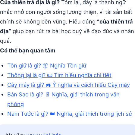
Của thiên trả địa là gì?
Tóm lại, đây là thành ngữ
nhắc nhở con người sống lương thiện, vì tài sản bất
chính sẽ không bền vững. Hiểu đúng
“của thiên trả
địa”
giúp bạn rút ra bài học quý về đạo đức và nhân
quả.
Có thể bạn quan tâm
Tồn giữ là gì? 📦 Nghĩa Tồn giữ
Thông lại là gì? 📜 Tìm hiểu nghĩa chi tiết
Cày máy là gì? 🚜 Ý nghĩa và cách hiểu Cày máy
Bản Sao là gì? 📄 Nghĩa, giải thích trong văn
phòng
Nam Tước là gì? 👑 Nghĩa, giải thích trong lịch sử