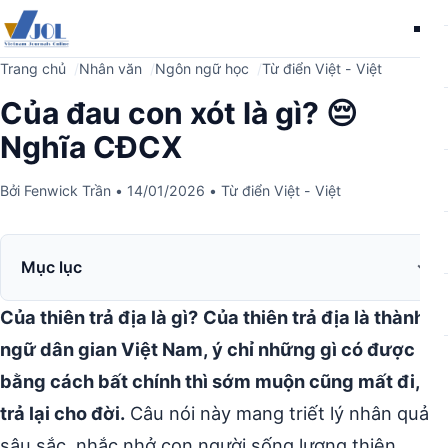
Me
Trang chủ
Nhân văn
Ngôn ngữ học
Từ điển Việt - Việt
Của đau con xót là gì? 😔
Nghĩa CĐCX
Bởi
Fenwick Trần
•
14/01/2026
•
Từ điển Việt - Việt
Mục lục
Của thiên trả địa là gì?
Của thiên trả địa là thành
ngữ dân gian Việt Nam, ý chỉ những gì có được
bằng cách bất chính thì sớm muộn cũng mất đi,
trả lại cho đời.
Câu nói này mang triết lý nhân quả
sâu sắc, nhắc nhở con người sống lương thiện.