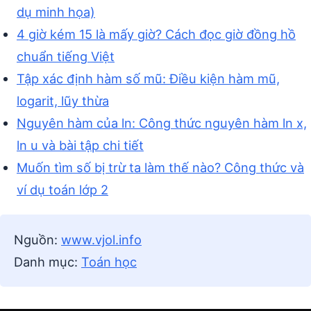
dụ minh họa)
4 giờ kém 15 là mấy giờ? Cách đọc giờ đồng hồ
chuẩn tiếng Việt
Tập xác định hàm số mũ: Điều kiện hàm mũ,
logarit, lũy thừa
Nguyên hàm của ln: Công thức nguyên hàm ln x,
ln u và bài tập chi tiết
Muốn tìm số bị trừ ta làm thế nào? Công thức và
ví dụ toán lớp 2
Nguồn:
www.vjol.info
Danh mục:
Toán học