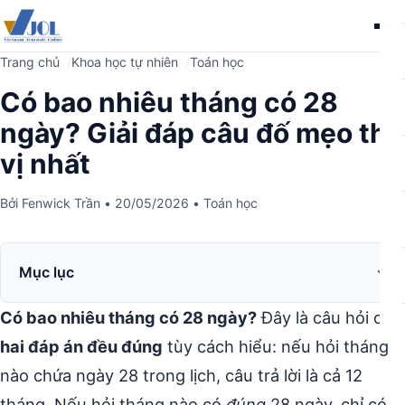
Me
Trang chủ
Khoa học tự nhiên
Toán học
Có bao nhiêu tháng có 28
ngày? Giải đáp câu đố mẹo thú
vị nhất
Bởi
Fenwick Trần
•
20/05/2026
•
Toán học
Mục lục
Có bao nhiêu tháng có 28 ngày?
Đây là câu hỏi có
hai đáp án đều đúng
tùy cách hiểu: nếu hỏi tháng
nào chứa ngày 28 trong lịch, câu trả lời là cả 12
tháng. Nếu hỏi tháng nào có
đúng
28 ngày, chỉ có