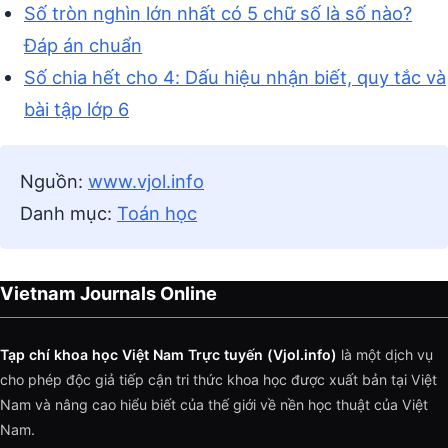
Số tròn nghìn lớn nhất có 5 chữ số là số nào?
Đáp án chuẩn
Số chia hết cho 4: Dấu hiệu nhận biết, quy tắc và
bài tập lớp 6
Nguồn:
www.vjol.info
Danh mục:
Toán học
Vietnam Journals Online
Tạp chí khoa học Việt Nam Trực tuyến (Vjol.info)
là một dịch vụ
cho phép độc giả tiếp cận tri thức khoa học được xuất bản tại Việt
Nam và nâng cao hiểu biết của thế giới về nền học thuật của Việt
Nam.