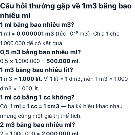
Câu hỏi thường gặp về 1m3 bằng bao
nhiêu ml
1 ml bằng bao nhiêu m3?
1 ml =
0,000001 m3
(tức 10⁻⁶ m3). Chia 1 cho
1.000.000 để có kết quả.
0,5 m3 bằng bao nhiêu ml?
0,5 × 1.000.000 =
500.000 ml
.
1 m3 bằng bao nhiêu lít?
1 m3 =
1.000 lít
. Vì 1 lít = 1 dm3, nên 1 m3 = 1.000
dm3 = 1.000 lít.
1 ml có bằng 1 cc không?
Có.
1 ml = 1 cc = 1 cm3
— ba ký hiệu khác nhau
nhưng cùng một giá trị thể tích.
2 m3 bằng bao nhiêu ml?
2 × 1.000.000 =
2.000.000 ml
.