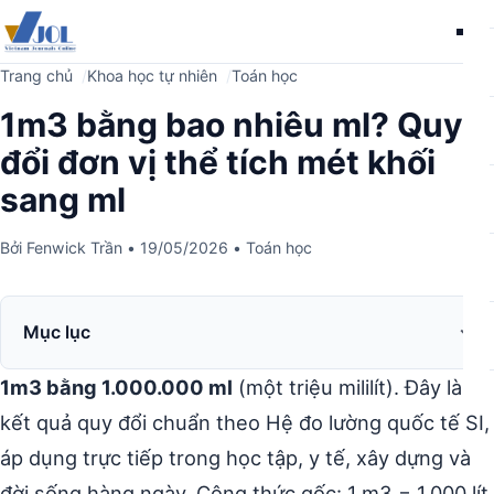
Me
Trang chủ
Khoa học tự nhiên
Toán học
1m3 bằng bao nhiêu ml? Quy
đổi đơn vị thể tích mét khối
sang ml
Bởi
Fenwick Trần
•
19/05/2026
•
Toán học
Mục lục
1m3 bằng 1.000.000 ml
(một triệu mililít). Đây là
kết quả quy đổi chuẩn theo Hệ đo lường quốc tế SI,
áp dụng trực tiếp trong học tập, y tế, xây dựng và
đời sống hàng ngày. Công thức gốc: 1 m3 = 1.000 lít