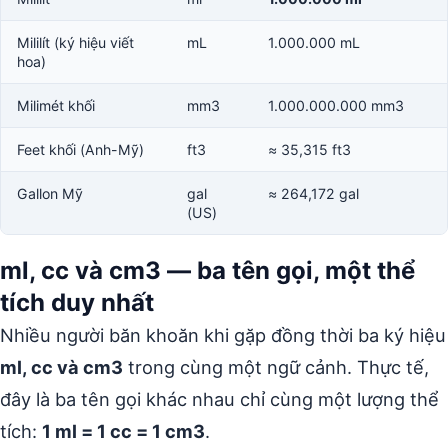
Mililít (ký hiệu viết
mL
1.000.000 mL
hoa)
Milimét khối
mm3
1.000.000.000 mm3
Feet khối (Anh-Mỹ)
ft3
≈ 35,315 ft3
Gallon Mỹ
gal
≈ 264,172 gal
(US)
ml, cc và cm3 — ba tên gọi, một thể
tích duy nhất
Nhiều người băn khoăn khi gặp đồng thời ba ký hiệu
ml, cc và cm3
trong cùng một ngữ cảnh. Thực tế,
đây là ba tên gọi khác nhau chỉ cùng một lượng thể
tích:
1 ml = 1 cc = 1 cm3
.