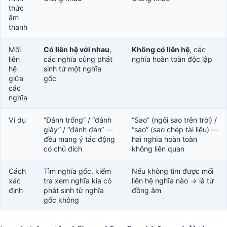
thức
âm
thanh
Mối
Có liên hệ với nhau
,
Không có liên hệ
, các
liên
các nghĩa cùng phát
nghĩa hoàn toàn độc lập
hệ
sinh từ một nghĩa
giữa
gốc
các
nghĩa
Ví dụ
“Đánh trống” / “đánh
“Sao” (ngôi sao trên trời) /
giày” / “đánh đàn” —
“sao” (sao chép tài liệu) —
đều mang ý tác động
hai nghĩa hoàn toàn
có chủ đích
không liên quan
Cách
Tìm nghĩa gốc, kiểm
Nếu không tìm được mối
xác
tra xem nghĩa kia có
liên hệ nghĩa nào → là từ
định
phát sinh từ nghĩa
đồng âm
gốc không