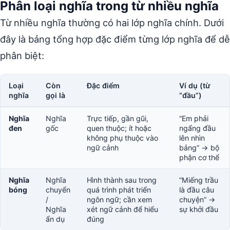
Phân loại nghĩa trong từ nhiều nghĩa
Từ nhiều nghĩa thường có hai lớp nghĩa chính. Dưới
đây là bảng tổng hợp đặc điểm từng lớp nghĩa để dễ
phân biệt:
Loại
Còn
Đặc điểm
Ví dụ (từ
nghĩa
gọi là
“đầu”)
Nghĩa
Nghĩa
Trực tiếp, gần gũi,
“Em phải
đen
gốc
quen thuộc; ít hoặc
ngẩng đầu
không phụ thuộc vào
lên nhìn
ngữ cảnh
bảng” → bộ
phận cơ thể
Nghĩa
Nghĩa
Hình thành sau trong
“Miếng trầu
bóng
chuyển
quá trình phát triển
là đầu câu
/
ngôn ngữ; cần xem
chuyện” →
Nghĩa
xét ngữ cảnh để hiểu
sự khởi đầu
ẩn dụ
đúng