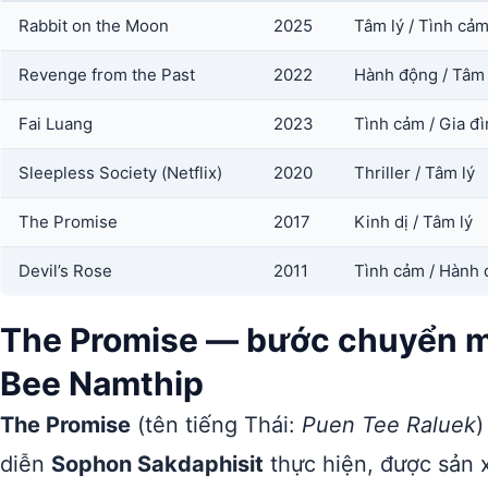
Rabbit on the Moon
2025
Tâm lý / Tình cả
Revenge from the Past
2022
Hành động / Tâm 
Fai Luang
2023
Tình cảm / Gia đ
Sleepless Society (Netflix)
2020
Thriller / Tâm lý
The Promise
2017
Kinh dị / Tâm lý
Devil’s Rose
2011
Tình cảm / Hành
The Promise — bước chuyển m
Bee Namthip
The Promise
(tên tiếng Thái:
Puen Tee Raluek
)
diễn
Sophon Sakdaphisit
thực hiện, được sản 