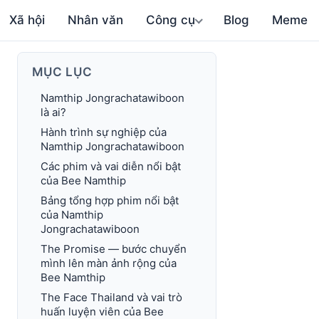
Xã hội
Nhân văn
Công cụ
Blog
Meme
MỤC LỤC
Namthip Jongrachatawiboon
là ai?
Hành trình sự nghiệp của
Namthip Jongrachatawiboon
Các phim và vai diễn nổi bật
của Bee Namthip
Bảng tổng hợp phim nổi bật
của Namthip
Jongrachatawiboon
The Promise — bước chuyển
mình lên màn ảnh rộng của
Bee Namthip
The Face Thailand và vai trò
huấn luyện viên của Bee