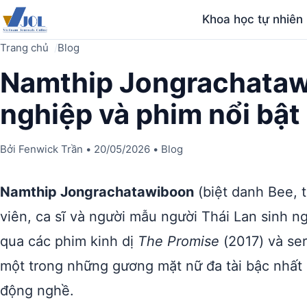
Khoa học tự nhiên
Trang chủ
Blog
Namthip Jongrachataw
nghiệp và phim nổi bật
Bởi
Fenwick Trần
•
20/05/2026
•
Blog
Namthip Jongrachatawiboon
(biệt danh Bee, ti
viên, ca sĩ và người mẫu người Thái Lan sinh n
qua các phim kinh dị
The Promise
(2017) và ser
một trong những gương mặt nữ đa tài bậc nhất l
động nghề.