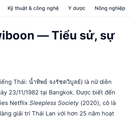
Kỹ thuật & công nghệ
Y dược
Nông nghiệp
iboon — Tiểu sử, sự
ếng Thái: น้ำทิพย์ จงรัชตวิบูลย์) là nữ diễn
gày 23/11/1982 tại Bangkok. Được biết đến
ies Netflix
Sleepless Society
(2020), cô là
àng giải trí Thái Lan với hơn 25 năm hoạt