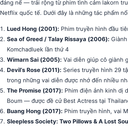
đáng nể — trải rộng từ phim tình cảm lakorn tr
Netflix quốc tế. Dưới đây là những tác phẩm nổ
Lued Hong (2001):
Phim truyền hình đầu tiê
Sea of Greed / Talay Rissaya (2006):
Giành g
Komchadluek lần thứ 4
Wimarn Sai (2005):
Vai diễn giúp cô giành g
Devil’s Rose (2011):
Series truyền hình 29 t
trong những vai diễn được nhớ đến nhiều nh
The Promise (2017):
Phim điện ảnh kinh dị d
Boum — được đề cử Best Actress tại Thailan
Buang Hong (2017):
Phim truyền hình, vai 
Sleepless Society: Two Pillows & A Lost Sou