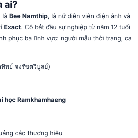
 ai?
i là
Bee Namthip
, là nữ diễn viên điện ảnh và
rí
Exact
. Cô bắt đầu sự nghiệp từ năm 12 tuổi
nh phục ba lĩnh vực: người mẫu thời trang, ca
พย์ จงรัชตวิบูลย์)
ại học Ramkhamhaeng
quảng cáo thương hiệu