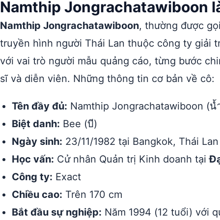
Namthip Jongrachatawiboon là
Namthip Jongrachatawiboon
, thường được gọ
truyền hình người Thái Lan thuộc công ty giải t
với vai trò người mẫu quảng cáo, từng bước chi
sĩ và diễn viên. Những thông tin cơ bản về cô:
Tên đầy đủ:
Namthip Jongrachatawiboon (น้ำทิ
Biệt danh:
Bee (บี)
Ngày sinh:
23/11/1982 tại Bangkok, Thái Lan
Học vấn:
Cử nhân Quản trị Kinh doanh tại
Đ
Công ty:
Exact
Chiều cao:
Trên 170 cm
Bắt đầu sự nghiệp:
Năm 1994 (12 tuổi) với 