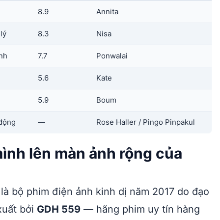
m
8.9
Annita
lý
8.3
Nisa
ình
7.7
Ponwalai
5.6
Kate
5.9
Boum
 động
—
Rose Haller / Pingo Pinpakul
ình lên màn ảnh rộng của
 là bộ phim điện ảnh kinh dị năm 2017 do đạo
xuất bởi
GDH 559
— hãng phim uy tín hàng