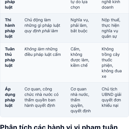
pháp
tự do lựa
nghề kinh
luật
chọn
doanh
Thi
Chủ động làm
Nghĩa vụ,
Nộp thuế,
hành
những gì pháp luật
phải làm,
thực hiện
pháp
quy định phải làm
bắt buộc
nghĩa vụ
luật
quân sự
Tuân
Không làm
những
Cấm,
Không
thủ
điều pháp luật cấm
không
trồng cây
pháp
được làm,
thuốc
luật
kiềm chế
phiện,
không đua
xe
Áp
Cơ quan, công
Cơ quan
Chủ tịch
dụng
chức nhà nước có
nhà nước,
UBND giải
pháp
thẩm quyền ban
thẩm
quyết đơn
luật
hành quyết định
quyền,
khiếu nại
quyết định
Phân tích các hành vi vi phạm tuân