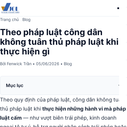
Me
Trang chủ
Blog
Theo pháp luật công dân
không tuân thủ pháp luật khi
thực hiện gì
Bởi
Fenwick Trần
•
05/06/2026
•
Blog
Mục lục
Theo quy định của pháp luật, công dân không tuân
thủ pháp luật khi
thực hiện những hành vi mà pháp
luật cấm
— như vượt biên trái phép, kinh doanh
ngoại tệ tự ý, hỗ trợ người nhập cảnh trái phép hoặc