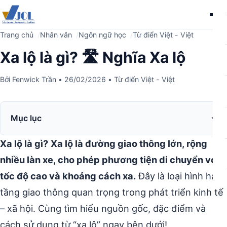
Me
Trang chủ
Nhân văn
Ngôn ngữ học
Từ điển Việt - Việt
Xa lộ là gì? 🛣️ Nghĩa Xa lộ
Bởi
Fenwick Trần
•
26/02/2026
•
Từ điển Việt - Việt
Mục lục
Xa lộ là gì?
Xa lộ là đường giao thông lớn, rộng
nhiều làn xe, cho phép phương tiện di chuyển với
tốc độ cao và khoảng cách xa.
Đây là loại hình hạ
tầng giao thông quan trọng trong phát triển kinh tế
– xã hội. Cùng tìm hiểu nguồn gốc, đặc điểm và
cách sử dụng từ “xa lộ” ngay bên dưới!