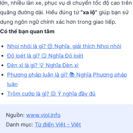
lớn, nhiều làn xe, phục vụ di chuyển tốc độ cao trên
quãng đường dài. Hiểu đúng từ
“xa lộ”
giúp bạn sử
dụng ngôn ngữ chính xác hơn trong giao tiếp.
Có thể bạn quan tâm
Nhoi nhói là gì? 😔 Nghĩa, giải thích Nhoi nhói
Đỏ loét là gì? 😏 Nghĩa Đỏ loét
Đèn xì là gì? 💡 Nghĩa Đèn xì
Phương pháp luận là gì? 📚 Nghĩa Phương pháp
luận
Trộm cướp là gì? 😔 Ý nghĩa đầy đủ
Nguồn:
www.vjol.info
Danh mục:
Từ điển Việt - Việt