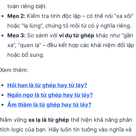
toàn riêng biệt.
Mẹo 2:
Kiểm tra tính độc lập – có thể nói “xa xôi”
hoặc “lạ lùng”, chứng tỏ mỗi từ có ý nghĩa riêng.
Mẹo 3:
So sánh với
ví dụ từ ghép
khác như “gần
xa”, “quen lạ” – đều kết hợp các khái niệm đối lập
hoặc bổ sung.
Xem thêm:
Hỏi han là từ ghép hay từ láy?
Ngẩn ngơ là từ ghép hay từ láy?
Âm thầm là từ ghép hay từ láy?
Nắm vững
xa lạ là từ ghép
thể hiện khả năng phân
tích logic của bạn. Hãy luôn tin tưởng vào nghĩa và