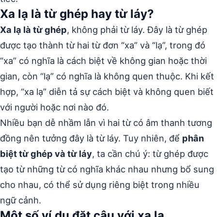
Xa lạ là từ ghép hay từ láy?
Xa lạ là từ ghép
, không phải từ láy. Đây là từ ghép
được tạo thành từ hai từ đơn “xa” và “lạ”, trong đó
“xa” có nghĩa là cách biệt về không gian hoặc thời
gian, còn “lạ” có nghĩa là không quen thuộc. Khi kết
hợp, “xa lạ” diễn tả sự cách biệt và không quen biết
với người hoặc nơi nào đó.
Nhiều bạn dễ nhầm lẫn vì hai từ có âm thanh tương
đồng nên tưởng đây là từ láy. Tuy nhiên, để
phân
biệt từ ghép và từ láy
, ta cần chú ý: từ ghép được
tạo từ những từ có nghĩa khác nhau nhưng bổ sung
cho nhau, có thể sử dụng riêng biệt trong nhiều
ngữ cảnh.
Một số ví dụ đặt câu với xa lạ