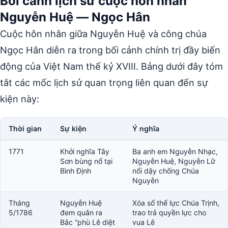
Bối cảnh lịch sử cuộc hôn nhân
Nguyễn Huệ — Ngọc Hân
Cuộc hôn nhân giữa Nguyễn Huệ và công chúa
Ngọc Hân diễn ra trong bối cảnh chính trị đầy biến
động của Việt Nam thế kỷ XVIII. Bảng dưới đây tóm
tắt các mốc lịch sử quan trọng liên quan đến sự
kiện này:
Thời gian
Sự kiện
Ý nghĩa
1771
Khởi nghĩa Tây
Ba anh em Nguyễn Nhạc,
Sơn bùng nổ tại
Nguyễn Huệ, Nguyễn Lữ
Bình Định
nổi dậy chống Chúa
Nguyễn
Tháng
Nguyễn Huệ
Xóa sổ thế lực Chúa Trịnh,
5/1786
đem quân ra
trao trả quyền lực cho
Bắc “phù Lê diệt
vua Lê