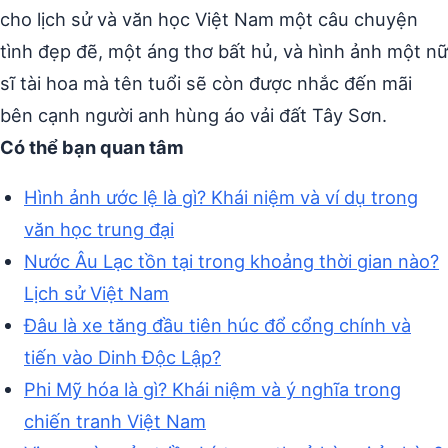
cho lịch sử và văn học Việt Nam một câu chuyện
tình đẹp đẽ, một áng thơ bất hủ, và hình ảnh một nữ
sĩ tài hoa mà tên tuổi sẽ còn được nhắc đến mãi
bên cạnh người anh hùng áo vải đất Tây Sơn.
Có thể bạn quan tâm
Hình ảnh ước lệ là gì? Khái niệm và ví dụ trong
văn học trung đại
Nước Âu Lạc tồn tại trong khoảng thời gian nào?
Lịch sử Việt Nam
Đâu là xe tăng đầu tiên húc đổ cổng chính và
tiến vào Dinh Độc Lập?
Phi Mỹ hóa là gì? Khái niệm và ý nghĩa trong
chiến tranh Việt Nam