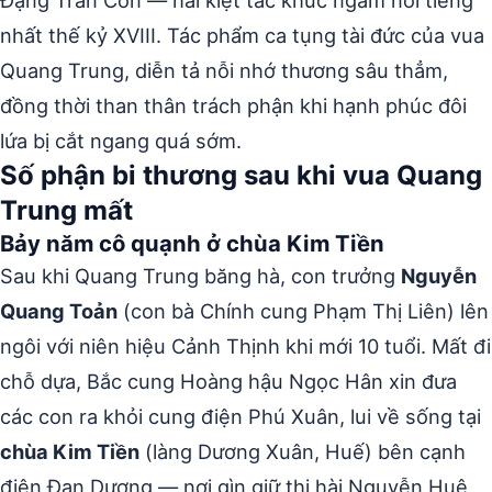
nhất thế kỷ XVIII. Tác phẩm ca tụng tài đức của vua
Quang Trung, diễn tả nỗi nhớ thương sâu thẳm,
đồng thời than thân trách phận khi hạnh phúc đôi
lứa bị cắt ngang quá sớm.
Số phận bi thương sau khi vua Quang
Trung mất
Bảy năm cô quạnh ở chùa Kim Tiền
Sau khi Quang Trung băng hà, con trưởng
Nguyễn
Quang Toản
(con bà Chính cung Phạm Thị Liên) lên
ngôi với niên hiệu Cảnh Thịnh khi mới 10 tuổi. Mất đi
chỗ dựa, Bắc cung Hoàng hậu Ngọc Hân xin đưa
các con ra khỏi cung điện Phú Xuân, lui về sống tại
chùa Kim Tiền
(làng Dương Xuân, Huế) bên cạnh
điện Đan Dương — nơi gìn giữ thi hài Nguyễn Huệ