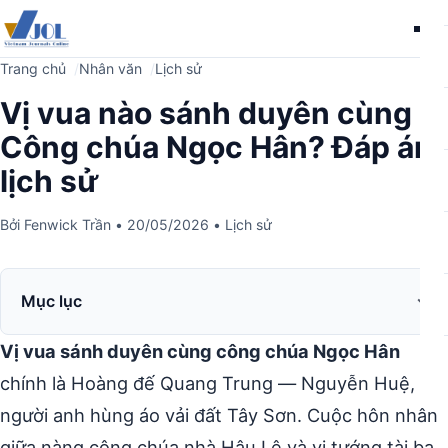
Me
Trang chủ
Nhân văn
Lịch sử
Vị vua nào sánh duyên cùng
Công chúa Ngọc Hân? Đáp án
lịch sử
Bởi
Fenwick Trần
•
20/05/2026
•
Lịch sử
Mục lục
Vị vua sánh duyên cùng công chúa Ngọc Hân
chính là Hoàng đế Quang Trung — Nguyễn Huệ,
người anh hùng áo vải đất Tây Sơn. Cuộc hôn nhân
giữa nàng công chúa nhà Hậu Lê và vị tướng tài ba