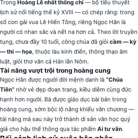
Trong
Hoàng Lê nhất thống chí
— bộ tiểu thuyết
lịch sử nổi tiếng thế kỷ XVIII — có chép rằng: trong
số con gái vua Lê Hiển Tông, riêng Ngọc Hân là
người có nhan sắc và nết na hơn cả. Theo lời truyền
tụng, chưa đầy 10 tuổi, công chúa đã giỏi
cầm — kỳ
— thi — họa
, thuộc làu kinh điển, thông thạo âm
luật, giỏi thơ văn cả Hán lẫn Nôm.
Tài năng vượt trội trong hoàng cung
Ngọc Hân được người đời mệnh danh là
“Chúa
Tiên”
nhờ vẻ đẹp đoan trang, kiều diễm cùng đức
hạnh hơn người. Bà được giáo dục bài bản trong
hoàng cung, sớm bộc lộ năng khiếu văn chương —
tài năng mà sau này trở thành di sản văn học quý
giá cho hậu thế thông qua tác phẩm
Ai tư vãn
.