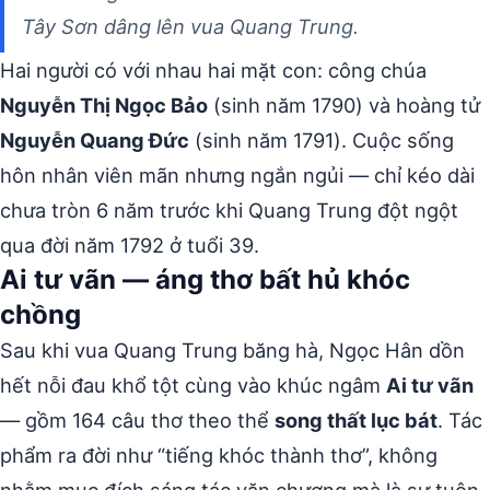
Tây Sơn dâng lên vua Quang Trung.
Hai người có với nhau hai mặt con: công chúa
Nguyễn Thị Ngọc Bảo
(sinh năm 1790) và hoàng tử
Nguyễn Quang Đức
(sinh năm 1791). Cuộc sống
hôn nhân viên mãn nhưng ngắn ngủi — chỉ kéo dài
chưa tròn 6 năm trước khi Quang Trung đột ngột
qua đời năm 1792 ở tuổi 39.
Ai tư vãn — áng thơ bất hủ khóc
chồng
Sau khi vua Quang Trung băng hà, Ngọc Hân dồn
hết nỗi đau khổ tột cùng vào khúc ngâm
Ai tư vãn
— gồm 164 câu thơ theo thể
song thất lục bát
. Tác
phẩm ra đời như “tiếng khóc thành thơ”, không
nhằm mục đích sáng tác văn chương mà là sự tuôn