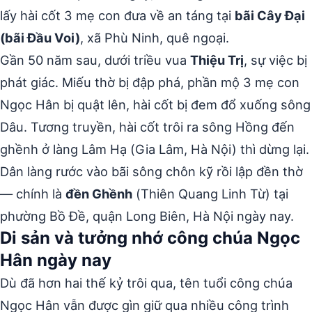
lấy hài cốt 3 mẹ con đưa về an táng tại
bãi Cây Đại
(bãi Đầu Voi)
, xã Phù Ninh, quê ngoại.
Gần 50 năm sau, dưới triều vua
Thiệu Trị
, sự việc bị
phát giác. Miếu thờ bị đập phá, phần mộ 3 mẹ con
Ngọc Hân bị quật lên, hài cốt bị đem đổ xuống sông
Dâu. Tương truyền, hài cốt trôi ra sông Hồng đến
ghềnh ở làng Lâm Hạ (Gia Lâm, Hà Nội) thì dừng lại.
Dân làng rước vào bãi sông chôn kỹ rồi lập đền thờ
— chính là
đền Ghềnh
(Thiên Quang Linh Từ) tại
phường Bồ Đề, quận Long Biên, Hà Nội ngày nay.
Di sản và tưởng nhớ công chúa Ngọc
Hân ngày nay
Dù đã hơn hai thế kỷ trôi qua, tên tuổi công chúa
Ngọc Hân vẫn được gìn giữ qua nhiều công trình