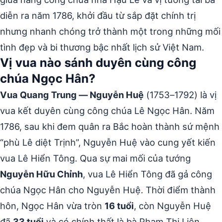
diễn ra năm 1786, khởi đầu từ sắp đặt chính trị
nhưng nhanh chóng trở thành một trong những mối
tình đẹp và bi thương bậc nhất lịch sử Việt Nam.
Vị vua nào sánh duyên cùng công
chúa Ngọc Hân?
Vua Quang Trung — Nguyễn Huệ
(1753–1792) là vị
vua kết duyên cùng công chúa Lê Ngọc Hân. Năm
1786, sau khi đem quân ra Bắc hoàn thành sứ mệnh
“phù Lê diệt Trịnh”, Nguyễn Huệ vào cung yết kiến
vua Lê Hiển Tông. Qua sự mai mối của tướng
Nguyễn Hữu Chỉnh
, vua Lê Hiển Tông đã gả công
chúa Ngọc Hân cho Nguyễn Huệ. Thời điểm thành
hôn, Ngọc Hân vừa tròn
16 tuổi
, còn Nguyễn Huệ
đã
33 tuổi
và có chính thất là bà Phạm Thị Liên.