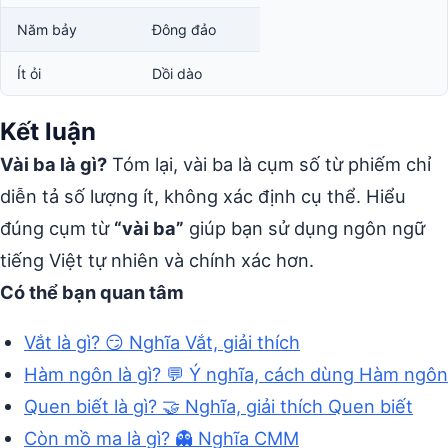
Năm bảy
Đông đảo
Ít ỏi
Dồi dào
Kết luận
Vài ba là gì?
Tóm lại, vài ba là cụm số từ phiếm chỉ
diễn tả số lượng ít, không xác định cụ thể. Hiểu
đúng cụm từ
“vài ba”
giúp bạn sử dụng ngôn ngữ
tiếng Việt tự nhiên và chính xác hơn.
Có thể bạn quan tâm
Vắt là gì? 😏 Nghĩa Vắt, giải thích
Hàm ngôn là gì? 💬 Ý nghĩa, cách dùng Hàm ngôn
Quen biết là gì? 🤝 Nghĩa, giải thích Quen biết
Còn mồ ma là gì? 👻 Nghĩa CMM