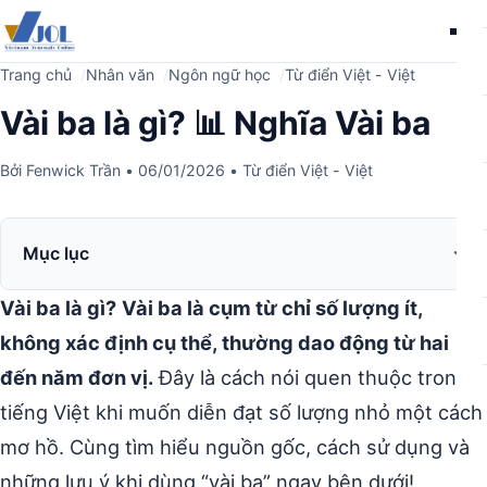
Me
Trang chủ
Nhân văn
Ngôn ngữ học
Từ điển Việt - Việt
Vài ba là gì? 📊 Nghĩa Vài ba
Bởi
Fenwick Trần
•
06/01/2026
•
Từ điển Việt - Việt
Mục lục
Vài ba là gì?
Vài ba là cụm từ chỉ số lượng ít,
không xác định cụ thể, thường dao động từ hai
đến năm đơn vị.
Đây là cách nói quen thuộc trong
tiếng Việt khi muốn diễn đạt số lượng nhỏ một cách
mơ hồ. Cùng tìm hiểu nguồn gốc, cách sử dụng và
những lưu ý khi dùng “vài ba” ngay bên dưới!