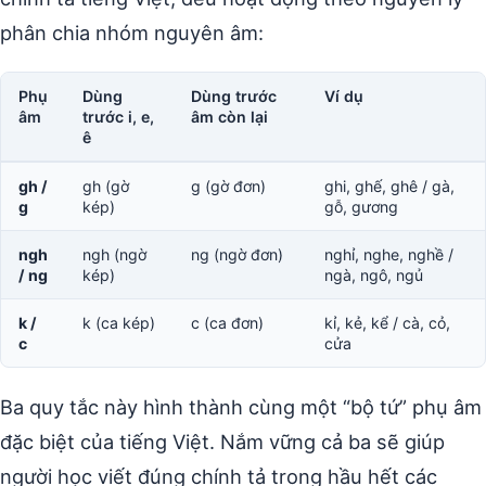
phân chia nhóm nguyên âm:
Phụ
Dùng
Dùng trước
Ví dụ
âm
trước i, e,
âm còn lại
ê
gh /
gh (gờ
g (gờ đơn)
ghi, ghế, ghê / gà,
g
kép)
gỗ, gương
ngh
ngh (ngờ
ng (ngờ đơn)
nghỉ, nghe, nghề /
/ ng
kép)
ngà, ngô, ngủ
k /
k (ca kép)
c (ca đơn)
kỉ, kẻ, kể / cà, cỏ,
c
cửa
Ba quy tắc này hình thành cùng một “bộ tứ” phụ âm
đặc biệt của tiếng Việt. Nắm vững cả ba sẽ giúp
người học viết đúng chính tả trong hầu hết các