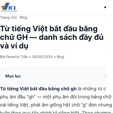
Me
Trang chủ
Blog
Từ tiếng Việt bắt đầu bằng
chữ GH — danh sách đầy đủ
và ví dụ
Bởi
Fenwick Trần
•
30/05/2026
•
Blog
Mục lục
Từ tiếng Việt bắt đầu bằng chữ gh
là những từ có
phụ âm đầu “gh” — một phụ âm đôi trong bảng chữ
cái tiếng Việt, phát âm giống hệt chữ “g” đơn nhưng
tuân theo quy tắc chính tả riêng biệt. Theo chương