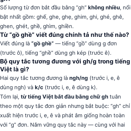
Số lượng từ đơn bắt đầu bằng “gh”
không nhiều
, nổi
bật nhất gồm: ghế, ghe, ghẹ, ghim, ghi, ghé, ghê,
ghen, ghét, ghề, ghìm, ghiền.
Từ “gồ ghề” viết đúng chính tả như thế nào?
Viết đúng là
“gồ ghề”
— tiếng “gồ” dùng g đơn
(trước ô), tiếng “ghề” dùng gh kép (trước ê).
Bộ quy tắc tương đương với gh/g trong tiếng
Việt là gì?
Hai quy tắc tương đương là
ngh/ng
(trước i, e, ê
dùng ngh) và
k/c
(trước i, e, ê dùng k).
Tóm lại,
từ tiếng Việt bắt đầu bằng chữ gh
tuân
theo một quy tắc đơn giản nhưng bắt buộc: “gh” chỉ
xuất hiện trước i, e, ê và phát âm giống hoàn toàn
với “g” đơn. Nắm vững quy tắc này — cùng với hai