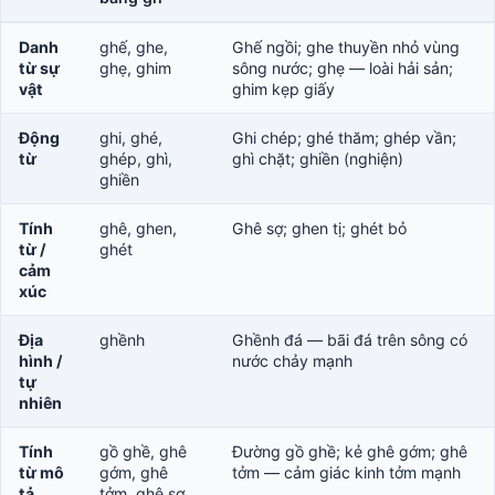
Danh
ghế, ghe,
Ghế ngồi; ghe thuyền nhỏ vùng
từ sự
ghẹ, ghim
sông nước; ghẹ — loài hải sản;
vật
ghim kẹp giấy
Động
ghi, ghé,
Ghi chép; ghé thăm; ghép vần;
từ
ghép, ghì,
ghì chặt; ghiền (nghiện)
ghiền
Tính
ghê, ghen,
Ghê sợ; ghen tị; ghét bỏ
từ /
ghét
cảm
xúc
Địa
ghềnh
Ghềnh đá — bãi đá trên sông có
hình /
nước chảy mạnh
tự
nhiên
Tính
gồ ghề, ghê
Đường gồ ghề; kẻ ghê gớm; ghê
từ mô
gớm, ghê
tởm — cảm giác kinh tởm mạnh
tả
tởm, ghê sợ