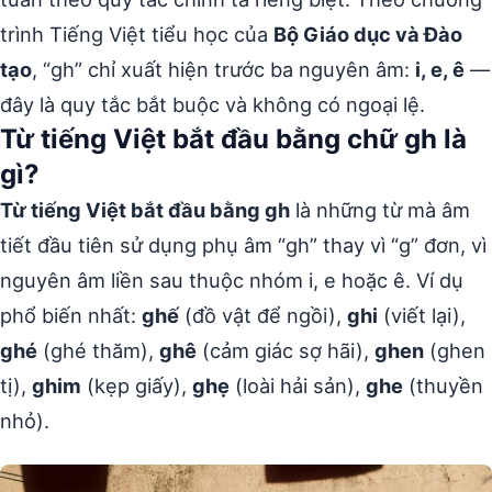
trình Tiếng Việt tiểu học của
Bộ Giáo dục và Đào
tạo
, “gh” chỉ xuất hiện trước ba nguyên âm:
i, e, ê
—
đây là quy tắc bắt buộc và không có ngoại lệ.
Từ tiếng Việt bắt đầu bằng chữ gh là
gì?
Từ tiếng Việt bắt đầu bằng gh
là những từ mà âm
tiết đầu tiên sử dụng phụ âm “gh” thay vì “g” đơn, vì
nguyên âm liền sau thuộc nhóm i, e hoặc ê. Ví dụ
phổ biến nhất:
ghế
(đồ vật để ngồi),
ghi
(viết lại),
ghé
(ghé thăm),
ghê
(cảm giác sợ hãi),
ghen
(ghen
tị),
ghim
(kẹp giấy),
ghẹ
(loài hải sản),
ghe
(thuyền
nhỏ).