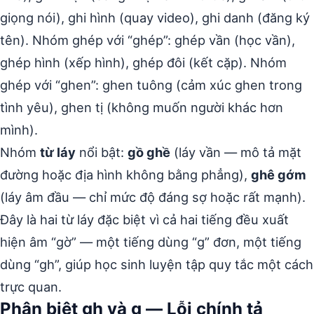
giọng nói), ghi hình (quay video), ghi danh (đăng ký
tên). Nhóm ghép với “ghép”: ghép vần (học vần),
ghép hình (xếp hình), ghép đôi (kết cặp). Nhóm
ghép với “ghen”: ghen tuông (cảm xúc ghen trong
tình yêu), ghen tị (không muốn người khác hơn
mình).
Nhóm
từ láy
nổi bật:
gồ ghề
(láy vần — mô tả mặt
đường hoặc địa hình không bằng phẳng),
ghê gớm
(láy âm đầu — chỉ mức độ đáng sợ hoặc rất mạnh).
Đây là hai từ láy đặc biệt vì cả hai tiếng đều xuất
hiện âm “gờ” — một tiếng dùng “g” đơn, một tiếng
dùng “gh”, giúp học sinh luyện tập quy tắc một cách
trực quan.
Phân biệt gh và g — Lỗi chính tả