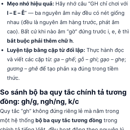
Mẹo nhớ hiệu quả:
Hãy nhớ câu “GH chỉ chơi với
I – E – Ê
” — ba nguyên âm này đều có nét giống
nhau (đều là nguyên âm hàng trước, phát âm
cao). Bất cứ khi nào âm “gờ” đứng trước i, e, ê thì
bắt buộc phải thêm chữ h
.
Luyện tập bằng cặp từ đối lập:
Thực hành đọc
và viết các cặp từ:
ga – ghế
;
gỗ – ghi
;
gạo – ghẹ
;
gương – ghê
để tạo phản xạ đúng trong tiềm
thức.
So sánh bộ ba quy tắc chính tả tương
đồng: gh/g, ngh/ng, k/c
Quy tắc “gh” không đứng riêng lẻ mà nằm trong
một hệ thống
bộ ba quy tắc tương đồng
trong
chính tả tiếng Việt, đều hoạt động theo nguyên lý