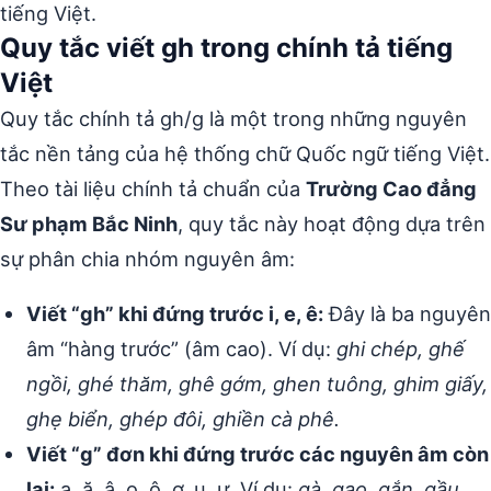
tiếng Việt.
Quy tắc viết gh trong chính tả tiếng
Việt
Quy tắc chính tả gh/g là một trong những nguyên
tắc nền tảng của hệ thống chữ Quốc ngữ tiếng Việt.
Theo tài liệu chính tả chuẩn của
Trường Cao đẳng
Sư phạm Bắc Ninh
, quy tắc này hoạt động dựa trên
sự phân chia nhóm nguyên âm:
Viết “gh” khi đứng trước i, e, ê:
Đây là ba nguyên
âm “hàng trước” (âm cao). Ví dụ:
ghi chép, ghế
ngồi, ghé thăm, ghê gớm, ghen tuông, ghim giấy,
ghẹ biển, ghép đôi, ghiền cà phê.
Viết “g” đơn khi đứng trước các nguyên âm còn
lại:
a, ă, â, o, ô, ơ, u, ư. Ví dụ:
gà, gạo, gắn, gầu,