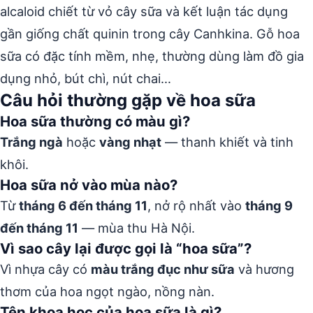
alcaloid chiết từ vỏ cây sữa và kết luận tác dụng
gần giống chất quinin trong cây Canhkina. Gỗ hoa
sữa có đặc tính mềm, nhẹ, thường dùng làm đồ gia
dụng nhỏ, bút chì, nút chai…
Câu hỏi thường gặp về hoa sữa
Hoa sữa thường có màu gì?
Trắng ngà
hoặc
vàng nhạt
— thanh khiết và tinh
khôi.
Hoa sữa nở vào mùa nào?
Từ
tháng 6 đến tháng 11
, nở rộ nhất vào
tháng 9
đến tháng 11
— mùa thu Hà Nội.
Vì sao cây lại được gọi là “hoa sữa”?
Vì nhựa cây có
màu trắng đục như sữa
và hương
thơm của hoa ngọt ngào, nồng nàn.
Tên khoa học của hoa sữa là gì?