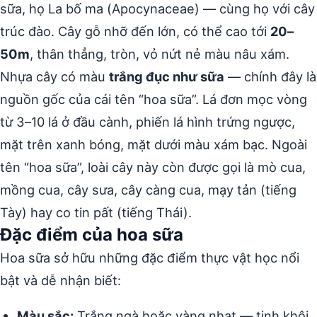
sữa, họ La bố ma (Apocynaceae) — cùng họ với cây
trúc đào. Cây gỗ nhỡ đến lớn, có thể cao tới
20–
50m
, thân thẳng, tròn, vỏ nứt nẻ màu nâu xám.
Nhựa cây có màu
trắng đục như sữa
— chính đây là
nguồn gốc của cái tên “hoa sữa”. Lá đơn mọc vòng
từ 3–10 lá ở đầu cành, phiến lá hình trứng ngược,
mặt trên xanh bóng, mặt dưới màu xám bạc. Ngoài
tên “hoa sữa”, loài cây này còn được gọi là mò cua,
mồng cua, cây sưa, cây càng cua, mạy tản (tiếng
Tày) hay co tin pất (tiếng Thái).
Đặc điểm của hoa sữa
Hoa sữa sở hữu những đặc điểm thực vật học nổi
bật và dễ nhận biết:
Màu sắc:
Trắng ngà hoặc vàng nhạt — tinh khôi,