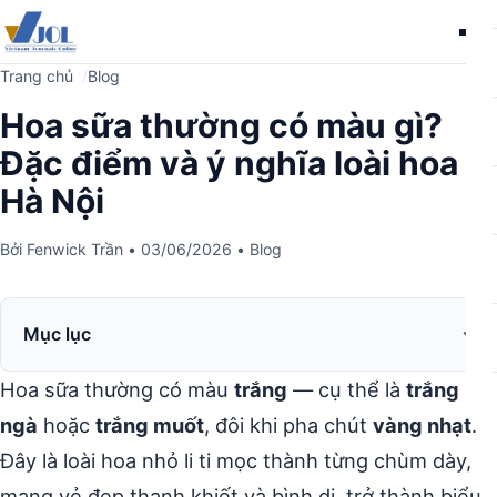
Me
Trang chủ
Blog
Hoa sữa thường có màu gì?
Đặc điểm và ý nghĩa loài hoa
Hà Nội
Bởi
Fenwick Trần
•
03/06/2026
•
Blog
Mục lục
Hoa sữa thường có màu
trắng
— cụ thể là
trắng
ngà
hoặc
trắng muốt
, đôi khi pha chút
vàng nhạt
.
Đây là loài hoa nhỏ li ti mọc thành từng chùm dày,
mang vẻ đẹp thanh khiết và bình dị, trở thành biểu