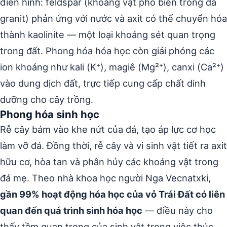
điển hình: feldspar (khoáng vật phổ biến trong đá
granit) phản ứng với nước và axit có thể chuyển hóa
thành kaolinite — một loại khoáng sét quan trọng
trong đất. Phong hóa hóa học còn giải phóng các
ion khoáng như kali (K⁺), magiê (Mg²⁺), canxi (Ca²⁺)
vào dung dịch đất, trực tiếp cung cấp chất dinh
dưỡng cho cây trồng.
Phong hóa sinh học
Rễ cây bám vào khe nứt của đá, tạo áp lực cơ học
làm vỡ đá. Đồng thời, rễ cây và vi sinh vật tiết ra axit
hữu cơ, hòa tan và phân hủy các khoáng vật trong
đá mẹ. Theo nhà khoa học người Nga Vecnatxki,
gần 99% hoạt động hóa học của vỏ Trái Đất có liên
quan đến quá trình sinh hóa học
— điều này cho
thấy tầm quan trọng của sinh vật trong việc thúc