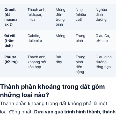
Granit
Thạch anh,
Mỏng
Nhẹ
Nghèo
(đá
feldspar,
đến
(nhiều
dinh
macma
mica
trung
cát)
dưỡng
axit)
bình
Đá vôi
Calcite,
Mỏng
Trung
Giàu Ca,
(trầm
dolomite
bình
pH cao
tích)
Phù sa
Thạch anh,
Rất
Trung
Giàu dinh
(bồi tụ)
khoáng sét
dày
bình
dưỡng
hỗn hợp
đến
tổng hợp
nặng
Thành phần khoáng trong đất gồm
những loại nào?
Thành phần khoáng trong đất không phải là một
loại đồng nhất.
Dựa vào quá trình hình thành, thành