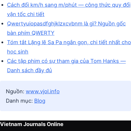
Cách đổi km/h sang m/phút — công thức quy đổi
vận tốc chi tiết
Qwertyuiopasdfghjklzxcvbnm là gì? Nguồn gốc
bàn phím QWERTY
Tóm tắt Lặng lẽ Sa Pa ngắn gọn, chi tiết nhất cho
học sinh
Các tập phim có sự tham gia của Tom Hanks —
Danh sách đầy đủ
Nguồn:
www.vjol.info
Danh mục:
Blog
Vietnam Journals Online