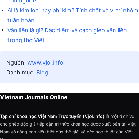
con người?
Al là kim loại hay phi kim? Tính chất và vị trí nhôm
tuần hoàn
Vần liền là gì? Đặc điểm và cách gieo vần liền
trong thơ Việt
Nguồn:
www.vjol.info
Danh mục:
Blog
Vietnam Journals Online
Tạp chí khoa học Việt Nam Trực tuyến (Vjol.info)
là một dịch vụ
cho phép độc giả tiếp cận tri thức khoa học được xuất bản tại Việt
Nam và nâng cao hiểu biết của thế giới về nền học thuật của Việt