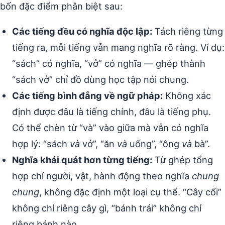
bốn đặc điểm phân biệt sau:
Các tiếng đều có nghĩa độc lập:
Tách riêng từng
tiếng ra, mỗi tiếng vẫn mang nghĩa rõ ràng. Ví dụ:
“sách” có nghĩa, “vở” có nghĩa — ghép thành
“sách vở” chỉ đồ dùng học tập nói chung.
Các tiếng bình đẳng về ngữ pháp:
Không xác
định được đâu là tiếng chính, đâu là tiếng phụ.
Có thể chèn từ “và” vào giữa mà vẫn có nghĩa
hợp lý: “sách
và
vở”, “ăn
và
uống”, “ông
và
bà”.
Nghĩa khái quát hơn từng tiếng:
Từ ghép tổng
hợp chỉ người, vật, hành động theo nghĩa
chung
chung
, không đặc định một loại cụ thể. “Cây cối”
không chỉ riêng cây gì, “bánh trái” không chỉ
riêng bánh nào.