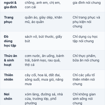
người &
chồng, anh em, chị em,
gia đình nói chung
gia đình
con cái
Trang
quần áo, giày dép, khăn
Chỉ trang phục và
phục
mũ, áo quần
phụ kiện nói
chung
Đồ
sách vở, bút thước, giấy
Chỉ dụng cụ học
dùng
bút
tập nói chung
học tập
Thức ăn
cơm nước, ăn uống, bánh
Chỉ thực phẩm,
& sinh
trái, bánh kẹo, rau quả,
bữa ăn nói chung
hoạt
thịt cá
Thiên
cây cối, hoa lá, đất đai,
Chỉ các yếu tố
nhiên
sông suối, mưa gió, nắng
thiên nhiên nói
mưa
chung
Nơi
xóm làng, đường sá, nhà
Chỉ không gian
chốn
cửa, trường lớp, phố
sinh sống nói
phường
chung