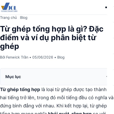
Me
Trang chủ
Blog
Từ ghép tổng hợp là gì? Đặc
điểm và ví dụ phân biệt từ
ghép
Bởi
Fenwick Trần
•
05/06/2026
•
Blog
Mục lục
Từ ghép tổng hợp
là loại từ ghép được tạo thành từ
hai tiếng trở lên, trong đó mỗi tiếng đều có nghĩa và
đứng bình đẳng với nhau. Khi kết hợp lại, từ ghép
tổng hợp mang nghĩa
khái quát, rộng hơn
so với