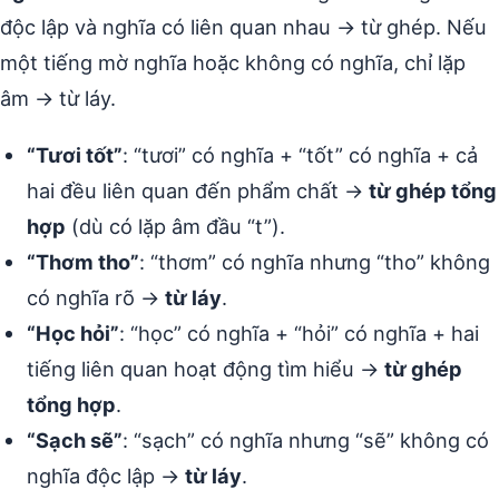
độc lập và nghĩa có liên quan nhau → từ ghép. Nếu
một tiếng mờ nghĩa hoặc không có nghĩa, chỉ lặp
âm → từ láy.
“Tươi tốt”
: “tươi” có nghĩa + “tốt” có nghĩa + cả
hai đều liên quan đến phẩm chất →
từ ghép tổng
hợp
(dù có lặp âm đầu “t”).
“Thơm tho”
: “thơm” có nghĩa nhưng “tho” không
có nghĩa rõ →
từ láy
.
“Học hỏi”
: “học” có nghĩa + “hỏi” có nghĩa + hai
tiếng liên quan hoạt động tìm hiểu →
từ ghép
tổng hợp
.
“Sạch sẽ”
: “sạch” có nghĩa nhưng “sẽ” không có
nghĩa độc lập →
từ láy
.