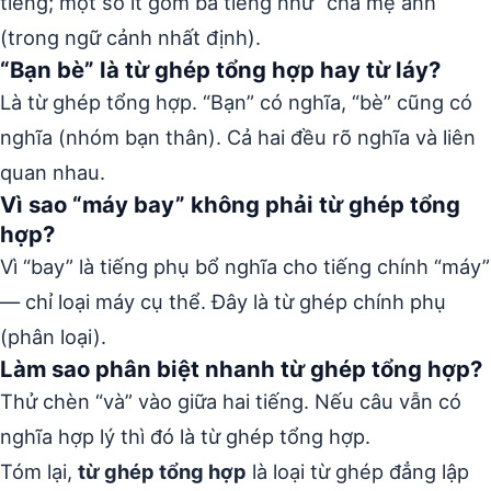
tiếng; một số ít gồm ba tiếng như “cha mẹ anh”
(trong ngữ cảnh nhất định).
“Bạn bè” là từ ghép tổng hợp hay từ láy?
Là từ ghép tổng hợp. “Bạn” có nghĩa, “bè” cũng có
nghĩa (nhóm bạn thân). Cả hai đều rõ nghĩa và liên
quan nhau.
Vì sao “máy bay” không phải từ ghép tổng
hợp?
Vì “bay” là tiếng phụ bổ nghĩa cho tiếng chính “máy”
— chỉ loại máy cụ thể. Đây là từ ghép chính phụ
(phân loại).
Làm sao phân biệt nhanh từ ghép tổng hợp?
Thử chèn “và” vào giữa hai tiếng. Nếu câu vẫn có
nghĩa hợp lý thì đó là từ ghép tổng hợp.
Tóm lại,
từ ghép tổng hợp
là loại từ ghép đẳng lập