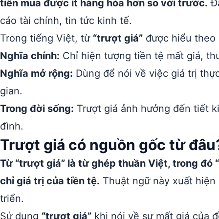
tiền mua được ít hàng hóa hơn so với trước.
Đâ
cáo tài chính, tin tức kinh tế.
Trong tiếng Việt, từ
“trượt giá”
được hiểu theo 
Nghĩa chính:
Chỉ hiện tượng tiền tệ mất giá, th
Nghĩa mở rộng:
Dùng để nói về việc giá trị thự
gian.
Trong đời sống:
Trượt giá ảnh hưởng đến tiết k
đình.
Trượt giá có nguồn gốc từ đâu
Từ “trượt giá” là từ ghép thuần Việt, trong đó 
chỉ giá trị của tiền tệ.
Thuật ngữ này xuất hiện p
triển.
Sử dụng
“trượt giá”
khi nói về sự mất giá của đ