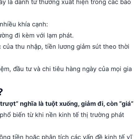
y là danh từ thường xuất hiện trong các báo
nhiều khía cạnh:
ường đi kèm với lạm phát.
c của thu nhập, tiền lương giảm sút theo thời
iệm, đầu tư và chi tiêu hàng ngày của mọi gia
?
“trượt” nghĩa là tuột xuống, giảm đi, còn “giá”
hổ biến từ khi nền kinh tế thị trường phát
ồng tiền hoặc phân tích các vấn đề kinh tế vĩ