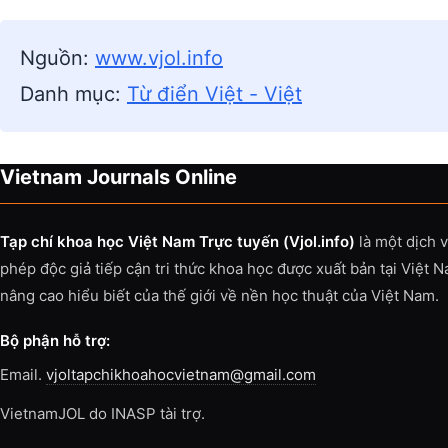
Nguồn:
www.vjol.info
Danh mục:
Từ điển Việt - Việt
Vietnam Journals Online
Tạp chí khoa học Việt Nam Trực tuyến (Vjol.info)
là một dịch 
phép độc giả tiếp cận tri thức khoa học được xuất bản tại Việt 
nâng cao hiểu biết của thế giới về nền học thuật của Việt Nam.
Bộ phận hỗ trợ:
Email.
vjoltapchikhoahocvietnam@gmail.com
VietnamJOL do INASP tài trợ.