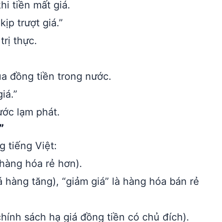
i tiền mất giá.
ịp trượt giá.”
trị thực.
a đồng tiền trong nước.
iá.”
ước lạm phát.
”
g tiếng Việt:
(hàng hóa rẻ hơn).
iá hàng tăng), “giảm giá” là hàng hóa bán rẻ
chính sách hạ giá đồng tiền có chủ đích).