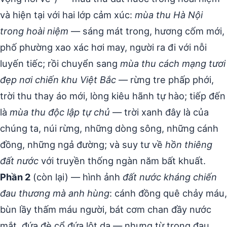
và hiện tại với hai lớp cảm xúc:
mùa thu Hà Nội
trong hoài niệm
— sáng mát trong, hương cốm mới,
phố phường xao xác hơi may, người ra đi với nỗi
luyến tiếc; rồi chuyển sang
mùa thu cách mạng tươi
đẹp nơi chiến khu Việt Bắc
— rừng tre phấp phới,
trời thu thay áo mới, lòng kiêu hãnh tự hào; tiếp đến
là
mùa thu độc lập tự chủ
— trời xanh đây là của
chúng ta, núi rừng, những dòng sông, những cánh
đồng, những ngả đường; và suy tư về
hồn thiêng
đất nước
với truyền thống ngàn năm bất khuất.
Phần 2
(còn lại) — hình ảnh
đất nước kháng chiến
đau thương mà anh hùng
: cánh đồng quê chảy máu,
bùn lầy thấm máu người, bát cơm chan đầy nước
mắt, đứa đè cổ đứa lột da — nhưng từ trong đau