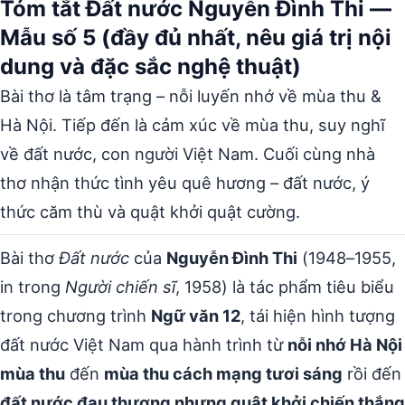
Tóm tắt Đất nước Nguyễn Đình Thi —
Mẫu số 5 (đầy đủ nhất, nêu giá trị nội
dung và đặc sắc nghệ thuật)
Bài thơ là tâm trạng – nỗi luyến nhớ về mùa thu &
Hà Nội. Tiếp đến là cảm xúc về mùa thu, suy nghĩ
về đất nước, con người Việt Nam. Cuối cùng nhà
thơ nhận thức tình yêu quê hương – đất nước, ý
thức căm thù và quật khởi quật cường.
Bài thơ
Đất nước
của
Nguyễn Đình Thi
(1948–1955,
in trong
Người chiến sĩ
, 1958) là tác phẩm tiêu biểu
trong chương trình
Ngữ văn 12
, tái hiện hình tượng
đất nước Việt Nam qua hành trình từ
nỗi nhớ Hà Nội
mùa thu
đến
mùa thu cách mạng tươi sáng
rồi đến
đất nước đau thương nhưng quật khởi chiến thắng