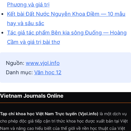
Phương và giá trị
Kết bài Đất Nước Nguyễn Khoa Điềm — 10 mẫu
hay và sâu sắc
Tác giả tác phẩm Bên kia sông Đuống — Hoàng
Cầm và giá trị bài thơ
Nguồn:
www.vjol.info
Danh mục:
Văn học 12
Vietnam Journals Online
Tạp chí khoa học Việt Nam Trực tuyến (Vjol.info)
là một dịch vụ
cho phép độc giả tiếp cận tri thức khoa học được xuất bản tại Việt
Nam và nâng cao hiểu biết của thế giới về nền học thuật của Việt