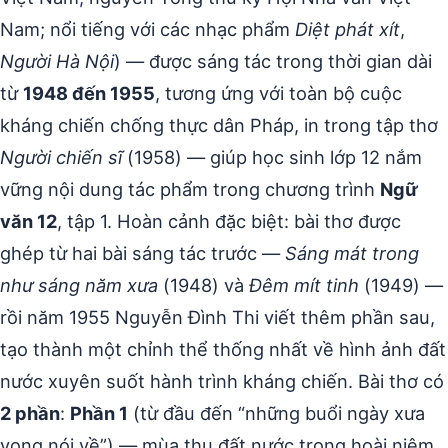
Nam; nổi tiếng với các nhạc phẩm
Diệt phát xít
,
Người Hà Nội
) — được sáng tác trong thời gian dài
từ
1948 đến 1955
, tương ứng với toàn bộ cuộc
kháng chiến chống thực dân Pháp, in trong tập thơ
Người chiến sĩ
(1958) — giúp học sinh lớp 12 nắm
vững nội dung tác phẩm trong chương trình
Ngữ
văn 12
, tập 1. Hoàn cảnh đặc biệt: bài thơ được
ghép từ hai bài sáng tác trước —
Sáng mát trong
như sáng năm xưa
(1948) và
Đêm mít tinh
(1949) —
rồi năm 1955 Nguyễn Đình Thi viết thêm phần sau,
tạo thành một chỉnh thể thống nhất về hình ảnh đất
nước xuyên suốt hành trình kháng chiến. Bài thơ có
2 phần
:
Phần 1
(từ đầu đến “những buổi ngày xưa
vọng nói về”) — mùa thu đất nước trong hoài niệm