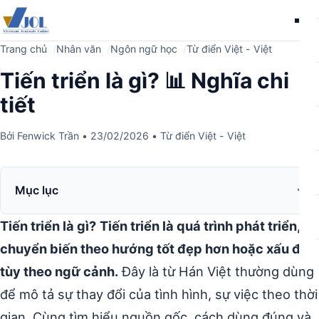
Me
Trang chủ
Nhân văn
Ngôn ngữ học
Từ điển Việt - Việt
Tiến triển là gì? 📊 Nghĩa chi
tiết
Bởi
Fenwick Trần
•
23/02/2026
•
Từ điển Việt - Việt
Mục lục
Tiến triển là gì?
Tiến triển là quá trình phát triển,
chuyển biến theo hướng tốt đẹp hơn hoặc xấu đi
tùy theo ngữ cảnh.
Đây là từ Hán Việt thường dùng
để mô tả sự thay đổi của tình hình, sự việc theo thời
gian. Cùng tìm hiểu nguồn gốc, cách dùng đúng và