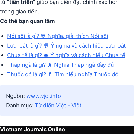
từ
“tiến triển”
giúp bạn diễn đạt chính xác hơn
trong giao tiếp.
Có thể bạn quan tâm
Nói sõi là gì? 💬 Nghĩa, giải thích Nói sõi
Lưu loát là gì? 💬 Ý nghĩa và cách hiểu Lưu loát
Chúa tể là gì? 👑 Ý nghĩa và cách hiểu Chúa tể
Tháp ngà là gì? 🗼 Nghĩa Tháp ngà đầy đủ
Thuốc đỏ là gì? 💊 Tìm hiểu nghĩa Thuốc đỏ
Nguồn:
www.vjol.info
Danh mục:
Từ điển Việt - Việt
Vietnam Journals Online