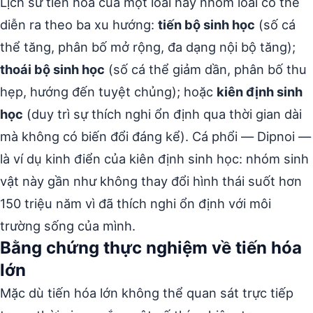
Lịch sử tiến hóa của một loài hay nhóm loài có thể
diễn ra theo ba xu hướng:
tiến bộ sinh học
(số cá
thể tăng, phân bố mở rộng, đa dạng nội bộ tăng);
thoái bộ sinh học
(số cá thể giảm dần, phân bố thu
hẹp, hướng đến tuyệt chủng); hoặc
kiên định sinh
học
(duy trì sự thích nghi ổn định qua thời gian dài
mà không có biến đổi đáng kể). Cá phổi — Dipnoi —
là ví dụ kinh điển của kiên định sinh học: nhóm sinh
vật này gần như không thay đổi hình thái suốt hơn
150 triệu năm vì đã thích nghi ổn định với môi
trường sống của mình.
Bằng chứng thực nghiệm về tiến hóa
lớn
Mặc dù tiến hóa lớn không thể quan sát trực tiếp