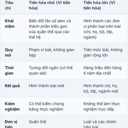
Tiêu
Tiến hóa nhỏ (Vi tiến
Tiến hóa lớn (Vĩ
chí
hóa)
tiến hóa)
Khái
Biến đổi tần số alen và
Hình thành các đơn
niệm
thành phần kiểu gen
vị phân loại trên loài
của quần thể qua các
(chi, họ, bộ, lớp,
thế hệ
ngành)
Quy
Phạm vi loài, không gian
Trên mức loài, không
mô
hẹp
gian rộng lớn
Thời
Tương đối ngắn (có thể
Hàng triệu đến hàng
gian
quan sát)
tỉ năm địa chất
Kết quả
Hình thành loài mới
Hình thành chi, họ,
bộ, lớp, ngành mới
Kiểm
Có thể kiểm chứng
Không thể làm thực
nghiệm
bằng thực nghiệm
nghiệm trực tiếp
Đơn vị
Quần thể
Loài và các nhóm
tiến
trên loài