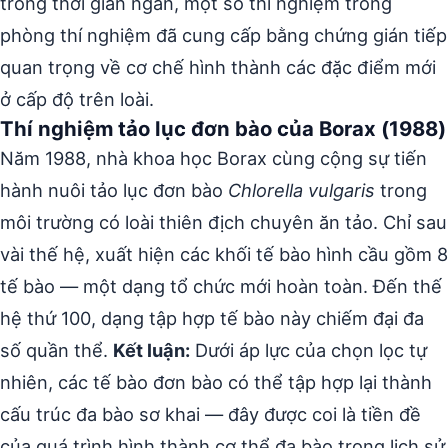
trong thời gian ngắn, một số thí nghiệm trong
phòng thí nghiệm đã cung cấp bằng chứng gián tiếp
quan trọng về cơ chế hình thành các đặc điểm mới
ở cấp độ trên loài.
Thí nghiệm tảo lục đơn bào của Borax (1988)
Năm 1988, nhà khoa học Borax cùng cộng sự tiến
hành nuôi tảo lục đơn bào
Chlorella vulgaris
trong
môi trường có loài thiên địch chuyên ăn tảo. Chỉ sau
vài thế hệ, xuất hiện các khối tế bào hình cầu gồm 8
tế bào — một dạng tổ chức mới hoàn toàn. Đến thế
hệ thứ 100, dạng tập hợp tế bào này chiếm đại đa
số quần thể.
Kết luận:
Dưới áp lực của chọn lọc tự
nhiên, các tế bào đơn bào có thể tập hợp lại thành
cấu trúc đa bào sơ khai — đây được coi là tiền đề
của quá trình hình thành cơ thể đa bào trong lịch sử