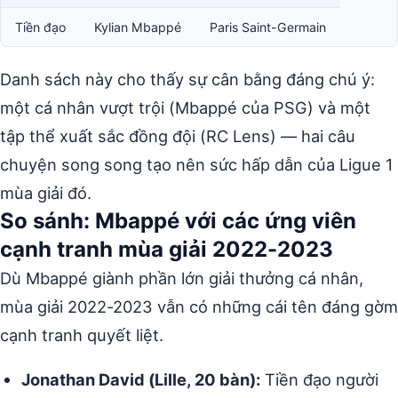
Tiền đạo
Kylian Mbappé
Paris Saint-Germain
Danh sách này cho thấy sự cân bằng đáng chú ý:
một cá nhân vượt trội (Mbappé của PSG) và một
tập thể xuất sắc đồng đội (RC Lens) — hai câu
chuyện song song tạo nên sức hấp dẫn của Ligue 1
mùa giải đó.
So sánh: Mbappé với các ứng viên
cạnh tranh mùa giải 2022-2023
Dù Mbappé giành phần lớn giải thưởng cá nhân,
mùa giải 2022-2023 vẫn có những cái tên đáng gờm
cạnh tranh quyết liệt.
Jonathan David (Lille, 20 bàn):
Tiền đạo người