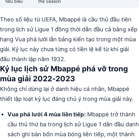
tiêu biểu
the Season
Theo số liệu từ UEFA, Mbappé là cầu thủ đầu tiên
trong lịch sử Ligue 1 đồng thời dẫn đầu cả bảng xếp
hạng Vua phá lưới lẫn bảng kiến tạo trong một mùa
giải. Kỷ lục này chưa từng có tiền lệ kể từ khi giải
đấu thành lập năm 1932.
Kỷ lục lịch sử Mbappé phá vỡ trong
mùa giải 2022-2023
Không chỉ dừng lại ở danh hiệu cá nhân, Mbappé
thiết lập loạt kỷ lục đáng chú ý trong mùa giải này.
Vua phá lưới 4 mùa liên tiếp:
Mbappé trở thành
cầu thủ thứ ba trong lịch sử Ligue 1 dẫn đầu danh
sách ghi bàn bốn mùa bóng liên tiếp, một thành