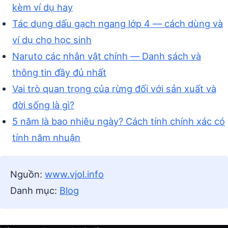
kèm ví dụ hay
Tác dụng dấu gạch ngang lớp 4 — cách dùng và
ví dụ cho học sinh
Naruto các nhân vật chính — Danh sách và
thông tin đầy đủ nhất
Vai trò quan trọng của rừng đối với sản xuất và
đời sống là gì?
5 năm là bao nhiêu ngày? Cách tính chính xác có
tính năm nhuận
Nguồn:
www.vjol.info
Danh mục:
Blog