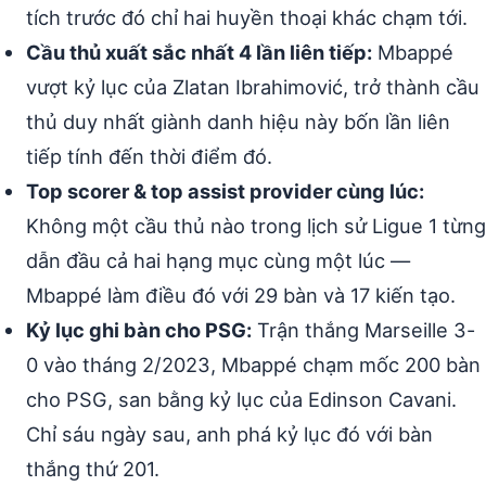
tích trước đó chỉ hai huyền thoại khác chạm tới.
Cầu thủ xuất sắc nhất 4 lần liên tiếp:
Mbappé
vượt kỷ lục của Zlatan Ibrahimović, trở thành cầu
thủ duy nhất giành danh hiệu này bốn lần liên
tiếp tính đến thời điểm đó.
Top scorer & top assist provider cùng lúc:
Không một cầu thủ nào trong lịch sử Ligue 1 từng
dẫn đầu cả hai hạng mục cùng một lúc —
Mbappé làm điều đó với 29 bàn và 17 kiến tạo.
Kỷ lục ghi bàn cho PSG:
Trận thắng Marseille 3-
0 vào tháng 2/2023, Mbappé chạm mốc 200 bàn
cho PSG, san bằng kỷ lục của Edinson Cavani.
Chỉ sáu ngày sau, anh phá kỷ lục đó với bàn
thắng thứ 201.