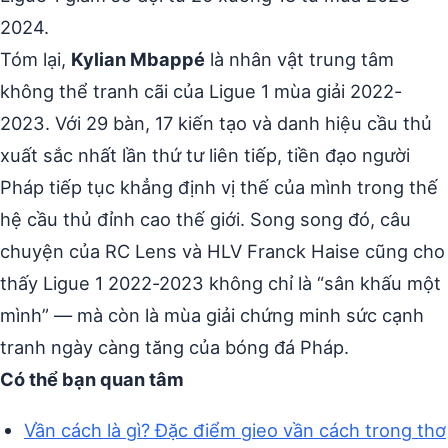
2024.
Tóm lại,
Kylian Mbappé
là nhân vật trung tâm
không thể tranh cãi của Ligue 1 mùa giải 2022-
2023. Với 29 bàn, 17 kiến tạo và danh hiệu cầu thủ
xuất sắc nhất lần thứ tư liên tiếp, tiền đạo người
Pháp tiếp tục khẳng định vị thế của mình trong thế
hệ cầu thủ đỉnh cao thế giới. Song song đó, câu
chuyện của RC Lens và HLV Franck Haise cũng cho
thấy Ligue 1 2022-2023 không chỉ là “sân khấu một
mình” — mà còn là mùa giải chứng minh sức cạnh
tranh ngày càng tăng của bóng đá Pháp.
Có thể bạn quan tâm
Vần cách là gì? Đặc điểm gieo vần cách trong thơ