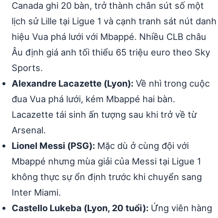
Canada ghi 20 bàn, trở thành chân sút số một
lịch sử Lille tại Ligue 1 và cạnh tranh sát nút danh
hiệu Vua phá lưới với Mbappé. Nhiều CLB châu
Âu định giá anh tối thiểu 65 triệu euro theo Sky
Sports.
Alexandre Lacazette (Lyon):
Về nhì trong cuộc
đua Vua phá lưới, kém Mbappé hai bàn.
Lacazette tái sinh ấn tượng sau khi trở về từ
Arsenal.
Lionel Messi (PSG):
Mặc dù ở cùng đội với
Mbappé nhưng mùa giải của Messi tại Ligue 1
không thực sự ổn định trước khi chuyển sang
Inter Miami.
Castello Lukeba (Lyon, 20 tuổi):
Ứng viên hàng