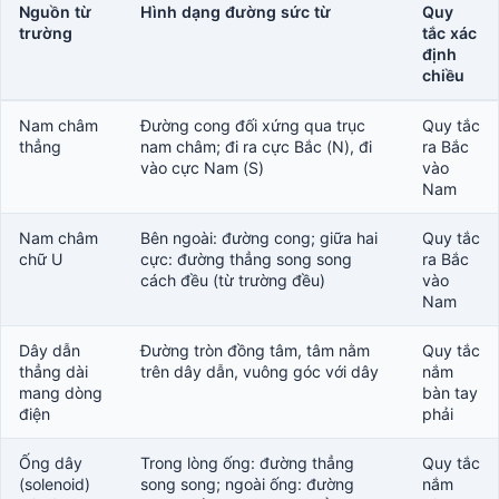
Nguồn từ
Hình dạng đường sức từ
Quy
trường
tắc xác
định
chiều
Nam châm
Đường cong đối xứng qua trục
Quy tắc
thẳng
nam châm; đi ra cực Bắc (N), đi
ra Bắc
vào cực Nam (S)
vào
Nam
Nam châm
Bên ngoài: đường cong; giữa hai
Quy tắc
chữ U
cực: đường thẳng song song
ra Bắc
cách đều (từ trường đều)
vào
Nam
Dây dẫn
Đường tròn đồng tâm, tâm nằm
Quy tắc
thẳng dài
trên dây dẫn, vuông góc với dây
nắm
mang dòng
bàn tay
điện
phải
Ống dây
Trong lòng ống: đường thẳng
Quy tắc
(solenoid)
song song; ngoài ống: đường
nắm