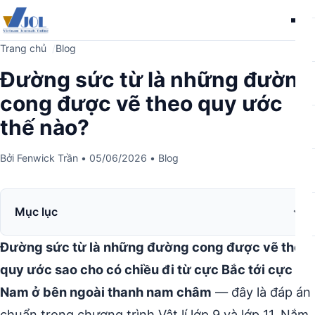
Me
Trang chủ
Blog
Đường sức từ là những đường
cong được vẽ theo quy ước
thế nào?
Bởi
Fenwick Trần
•
05/06/2026
•
Blog
Mục lục
Đường sức từ là những đường cong được vẽ theo
quy ước sao cho có chiều đi từ cực Bắc tới cực
Nam ở bên ngoài thanh nam châm
— đây là đáp án
chuẩn trong chương trình Vật lí lớp 9 và lớp 11. Nắm