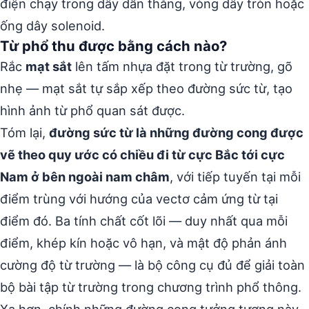
điện chạy trong dây dẫn thẳng, vòng dây tròn hoặc
ống dây solenoid.
Từ phổ thu được bằng cách nào?
Rắc
mạt sắt
lên tấm nhựa đặt trong từ trường, gõ
nhẹ — mạt sắt tự sắp xếp theo đường sức từ, tạo
hình ảnh từ phổ quan sát được.
Tóm lại,
đường sức từ là những đường cong được
vẽ theo quy ước có chiều đi từ cực Bắc tới cực
Nam ở bên ngoài nam châm
, với tiếp tuyến tại mỗi
điểm trùng với hướng của vectơ cảm ứng từ tại
điểm đó. Ba tính chất cốt lõi — duy nhất qua mỗi
điểm, khép kín hoặc vô hạn, và mật độ phản ánh
cường độ từ trường — là bộ công cụ đủ để giải toàn
bộ bài tập từ trường trong chương trình phổ thông.
Xa hơn, chính những đường cong tưởng tượng này