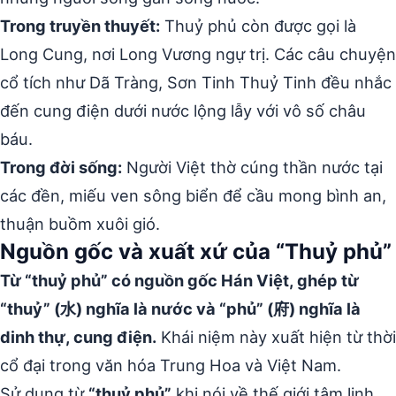
Trong truyền thuyết:
Thuỷ phủ còn được gọi là
Long Cung, nơi Long Vương ngự trị. Các câu chuyện
cổ tích như Dã Tràng, Sơn Tinh Thuỷ Tinh đều nhắc
đến cung điện dưới nước lộng lẫy với vô số châu
báu.
Trong đời sống:
Người Việt thờ cúng thần nước tại
các đền, miếu ven sông biển để cầu mong bình an,
thuận buồm xuôi gió.
Nguồn gốc và xuất xứ của “Thuỷ phủ”
Từ “thuỷ phủ” có nguồn gốc Hán Việt, ghép từ
“thuỷ” (水) nghĩa là nước và “phủ” (府) nghĩa là
dinh thự, cung điện.
Khái niệm này xuất hiện từ thời
cổ đại trong văn hóa Trung Hoa và Việt Nam.
Sử dụng từ
“thuỷ phủ”
khi nói về thế giới tâm linh