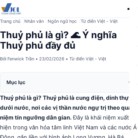
Me
Trang chủ
Nhân văn
Ngôn ngữ học
Từ điển Việt - Việt
Thuỷ phủ là gì? 🌊 Ý nghĩa
Thuỷ phủ đầy đủ
Bởi
Fenwick Trần
•
23/02/2026
•
Từ điển Việt - Việt
Mục lục
Thuỷ phủ là gì?
Thuỷ phủ là cung điện, dinh thự ở
dưới nước, nơi các vị thần nước ngự trị theo quan
niệm tín ngưỡng dân gian.
Đây là khái niệm xuất
hiện trong văn hóa tâm linh Việt Nam và các nước Á
Đông, gắn liền với hình ảnh Long Vương, Hà Bá.