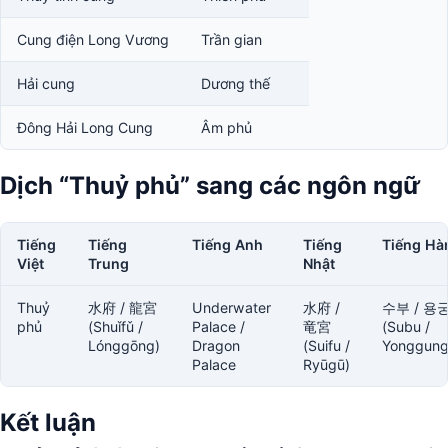
Cung điện Long Vương
Trần gian
Hải cung
Dương thế
Đông Hải Long Cung
Âm phủ
Dịch “Thuỷ phủ” sang các ngôn ngữ
Tiếng
Tiếng
Tiếng Anh
Tiếng
Tiếng Hà
Việt
Trung
Nhật
Thuỷ
水府 / 龍宮
Underwater
水府 /
수부 / 용
phủ
(Shuǐfǔ /
Palace /
竜宮
(Subu /
Lónggōng)
Dragon
(Suifu /
Yonggung
Palace
Ryūgū)
Kết luận