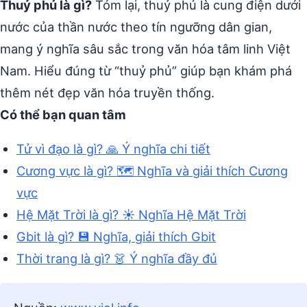
Thuỷ phủ là gì?
Tóm lại, thuỷ phủ là cung điện dưới
nước của thần nước theo tín ngưỡng dân gian,
mang ý nghĩa sâu sắc trong văn hóa tâm linh Việt
Nam. Hiểu đúng từ “thuỷ phủ” giúp bạn khám phá
thêm nét đẹp văn hóa truyền thống.
Có thể bạn quan tâm
Tử vì đạo là gì? 🙏 Ý nghĩa chi tiết
Cương vực là gì? 🗺️ Nghĩa và giải thích Cương
vực
Hệ Mặt Trời là gì? ☀️ Nghĩa Hệ Mặt Trời
Gbit là gì? 💾 Nghĩa, giải thích Gbit
Thời trang là gì? 👗 Ý nghĩa đầy đủ