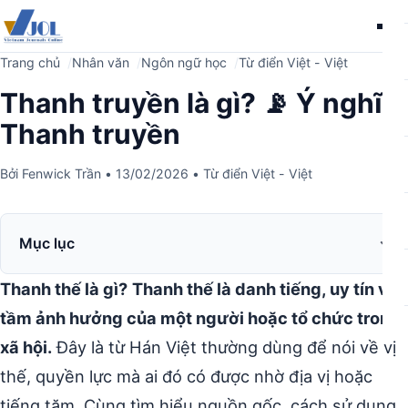
Me
Trang chủ
Nhân văn
Ngôn ngữ học
Từ điển Việt - Việt
Thanh truyền là gì? 📡 Ý nghĩa
Thanh truyền
Bởi
Fenwick Trần
•
13/02/2026
•
Từ điển Việt - Việt
Mục lục
Thanh thế là gì?
Thanh thế là danh tiếng, uy tín và
tầm ảnh hưởng của một người hoặc tổ chức trong
xã hội.
Đây là từ Hán Việt thường dùng để nói về vị
thế, quyền lực mà ai đó có được nhờ địa vị hoặc
tiếng tăm. Cùng tìm hiểu nguồn gốc, cách sử dụng