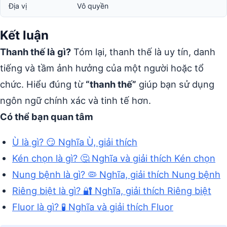
Địa vị
Vô quyền
Kết luận
Thanh thế là gì?
Tóm lại, thanh thế là uy tín, danh
tiếng và tầm ảnh hưởng của một người hoặc tổ
chức. Hiểu đúng từ
“thanh thế”
giúp bạn sử dụng
ngôn ngữ chính xác và tinh tế hơn.
Có thể bạn quan tâm
Ù là gì? 😏 Nghĩa Ù, giải thích
Kén chọn là gì? 🤔 Nghĩa và giải thích Kén chọn
Nung bệnh là gì? 🦠 Nghĩa, giải thích Nung bệnh
Riêng biệt là gì? 🔐 Nghĩa, giải thích Riêng biệt
Fluor là gì? 🧪 Nghĩa và giải thích Fluor