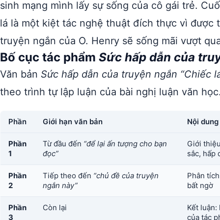
sinh mạng mình lấy sự sống của cô gái trẻ. Cuố
lá là một kiệt tác nghệ thuật đích thực vì được 
truyện ngắn của O. Henry sẽ sống mãi vượt qua 
Bố cục tác phẩm
Sức hấp dẫn của truy
Văn bản
Sức hấp dẫn của truyện ngắn “Chiếc l
theo trình tự lập luận của bài nghị luận văn học
Phần
Giới hạn văn bản
Nội dung
Phần
Từ đầu đến
“để lại ấn tượng cho bạn
Giới thiệ
1
đọc”
sắc, hấp 
Phần
Tiếp theo đến
“chủ đề của truyện
Phân tích,
2
ngắn này”
bất ngờ
Phần
Còn lại
Kết luận:
3
của tác 