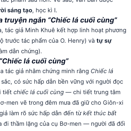
rời sáng tạo
, học kì I.
 truyện ngắn “Chiếc lá cuối cùng”
ra, tác giả Minh Khuê kết hợp linh hoạt phương
ộ trước tác phẩm của O. Henry) và
tự sự
 làm dẫn chứng).
“Chiếc lá cuối cùng”
ủa tác giả nhằm chứng minh rằng
Chiếc lá
 sắc, có sức hấp dẫn bền vững với người đọc
 tiết
chiếc lá cuối cùng
— chi tiết trung tâm
 Bơ-men vẽ trong đêm mưa đã giữ cho Giôn-xi
 giả làm rõ sức hấp dẫn đến từ
kết thúc bất
ra đi thầm lặng của cụ Bơ-men — người đã đổi