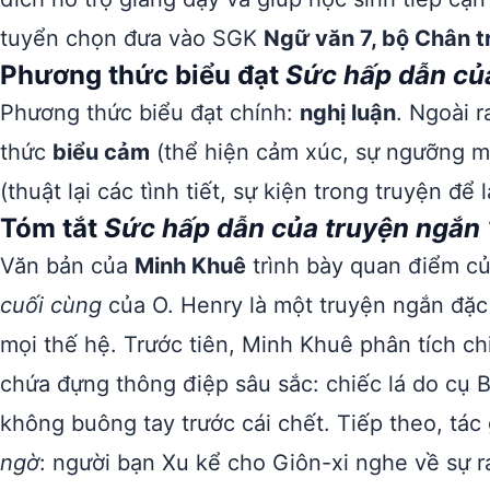
tuyển chọn đưa vào SGK
Ngữ văn 7, bộ Chân t
Phương thức biểu đạt
Sức hấp dẫn của
Phương thức biểu đạt chính:
nghị luận
. Ngoài 
thức
biểu cảm
(thể hiện cảm xúc, sự ngưỡng m
(thuật lại các tình tiết, sự kiện trong truyện để
Tóm tắt
Sức hấp dẫn của truyện ngắn 
Văn bản của
Minh Khuê
trình bày quan điểm c
cuối cùng
của O. Henry là một truyện ngắn đặc
mọi thế hệ. Trước tiên, Minh Khuê phân tích chi
chứa đựng thông điệp sâu sắc: chiếc lá do cụ
không buông tay trước cái chết. Tiếp theo, tác
ngờ
: người bạn Xu kể cho Giôn-xi nghe về sự 