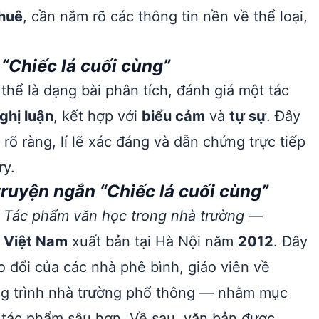
huê
, cần nắm rõ các thông tin nền về thể loại,
.
“Chiếc lá cuối cùng”
hể là dạng bài phân tích, đánh giá một tác
ghị luận
, kết hợp với
biểu cảm
và
tự sự
. Đây
rõ ràng, lí lẽ xác đáng và dẫn chứng trực tiếp
ry.
ruyện ngắn “Chiếc lá cuối cùng”
n
Tác phẩm văn học trong nhà trường —
 Việt Nam
xuất bản tại Hà Nội năm
2012
. Đây
o đổi của các nhà phê bình, giáo viên về
ng trình nhà trường phổ thông — nhằm mục
n tác phẩm sâu hơn. Về sau, văn bản được