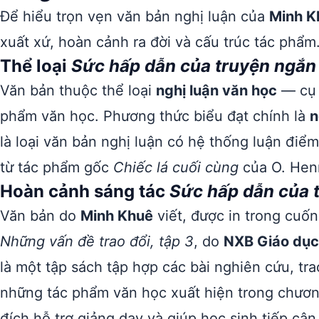
Để hiểu trọn vẹn văn bản nghị luận của
Minh K
xuất xứ, hoàn cảnh ra đời và cấu trúc tác phẩm
Thể loại
Sức hấp dẫn của truyện ngắn 
Văn bản thuộc thể loại
nghị luận văn học
— cụ t
phẩm văn học. Phương thức biểu đạt chính là
n
là loại văn bản nghị luận có hệ thống luận điểm 
từ tác phẩm gốc
Chiếc lá cuối cùng
của O. Hen
Hoàn cảnh sáng tác
Sức hấp dẫn của t
Văn bản do
Minh Khuê
viết, được in trong cuố
Những vấn đề trao đổi, tập 3
, do
NXB Giáo dục
là một tập sách tập hợp các bài nghiên cứu, tra
những tác phẩm văn học xuất hiện trong chươ
đích hỗ trợ giảng dạy và giúp học sinh tiếp cậ