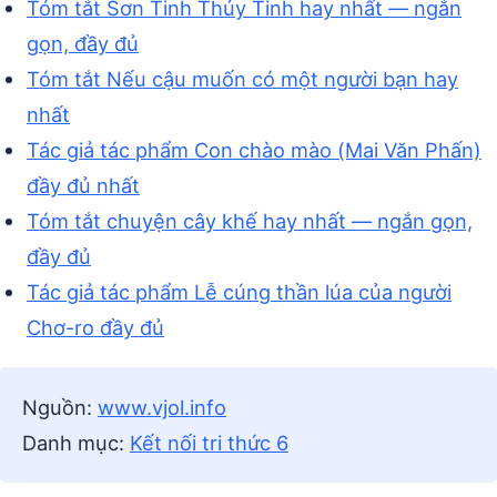
Tóm tắt Sơn Tinh Thủy Tinh hay nhất — ngắn
gọn, đầy đủ
Tóm tắt Nếu cậu muốn có một người bạn hay
nhất
Tác giả tác phẩm Con chào mào (Mai Văn Phấn)
đầy đủ nhất
Tóm tắt chuyện cây khế hay nhất — ngắn gọn,
đầy đủ
Tác giả tác phẩm Lễ cúng thần lúa của người
Chơ-ro đầy đủ
Nguồn:
www.vjol.info
Danh mục:
Kết nối tri thức 6