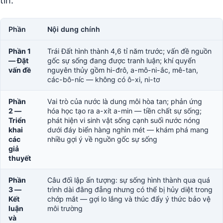
Phần
Nội dung chính
Phần 1
Trái Đất hình thành 4,6 tỉ năm trước; vấn đề nguồn
— Đặt
gốc sự sống đang được tranh luận; khí quyển
vấn đề
nguyên thủy gồm hi-đrô, a-mô-ni-ắc, mê-tan,
các-bô-níc — không có ô-xi, ni-tơ
Phần
Vai trò của nước là dung môi hòa tan; phản ứng
2 —
hóa học tạo ra a-xít a-min — tiền chất sự sống;
Triển
phát hiện vi sinh vật sống cạnh suối nước nóng
khai
dưới đáy biển hàng nghìn mét — khám phá mang
các
nhiều gợi ý về nguồn gốc sự sống
giả
thuyết
Phần
Câu đối lập ấn tượng: sự sống hình thành qua quá
3 —
trình dài đằng đẵng nhưng có thể bị hủy diệt trong
Kết
chớp mắt — gợi lo lắng và thúc đẩy ý thức bảo vệ
luận
môi trường
và