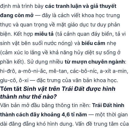
định mà trình bày
các tranh luận và giả thuyết
đang còn mở
— đây là cách viết khoa học trung
thực và quan trọng về mặt giáo dục tư duy phản
biện. Kết hợp
miêu tả
(tả cảnh quan đáy biển, tả vi
sinh vật bên suối nước nóng) và
biểu cảm
nhẹ
(cảm xúc lo lắng về khả năng hủy diệt sự sống ở
phần kết). Sử dụng nhiều
từ mượn chuyên ngành
:
hi-đrô, a-mô-ni-ắc, mê-tan, các-bô-níc, a-xít a-min,
glu-cô, ô-xi — đặc trưng của văn bản khoa học.
Tóm tắt
Sinh vật trên Trái Đất được hình
thành như thế nào?
Văn bản mở đầu bằng thông tin nền:
Trái Đất hình
thành cách đây khoảng 4,6 tỉ năm
— một thời gian
dài đằng đẵng khó hình dung. Vấn đề trung tâm của