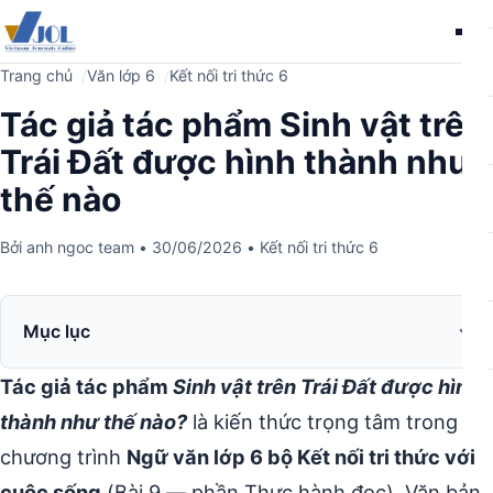
Me
Trang chủ
Văn lớp 6
Kết nối tri thức 6
Tác giả tác phẩm Sinh vật trên
Trái Đất được hình thành như
thế nào
Bởi
anh ngoc team
•
30/06/2026
•
Kết nối tri thức 6
Mục lục
Tác giả tác phẩm
Sinh vật trên Trái Đất được hình
thành như thế nào?
là kiến thức trọng tâm trong
chương trình
Ngữ văn lớp 6 bộ Kết nối tri thức với
cuộc sống
(Bài 9 — phần Thực hành đọc). Văn bản