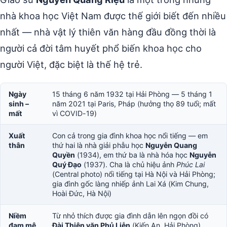
nhà khoa học Việt Nam được thế giới biết đến nhiều
nhất — nhà vật lý thiên văn hàng đầu đồng thời là
người cả đời tâm huyết phổ biến khoa học cho
người Việt, đặc biệt là thế hệ trẻ.
Ngày
15 tháng 6 năm 1932 tại Hải Phòng — 5 tháng 1
sinh –
năm 2021 tại Paris, Pháp (hưởng thọ 89 tuổi; mất
mất
vì COVID-19)
Xuất
Con cả trong gia đình khoa học nổi tiếng — em
thân
thứ hai là nhà giải phẫu học
Nguyễn Quang
Quyền
(1934), em thứ ba là nhà hóa học
Nguyễn
Quý Đạo
(1937). Cha là chủ hiệu ảnh
Phúc Lai
(Central photo) nổi tiếng tại Hà Nội và Hải Phòng;
gia đình gốc làng nhiếp ảnh Lai Xá (Kim Chung,
Hoài Đức, Hà Nội)
Niềm
Từ nhỏ thích được gia đình dẫn lên ngọn đồi có
đam mê
Đài Thiên văn Phủ Liễn
(Kiến An, Hải Phòng)