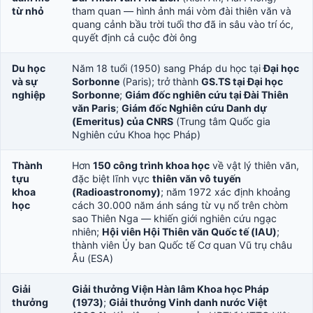
từ nhỏ
tham quan — hình ảnh mái vòm đài thiên văn và
quang cảnh bầu trời tuổi thơ đã in sâu vào trí óc,
quyết định cả cuộc đời ông
Du học
Năm 18 tuổi (1950) sang Pháp du học tại
Đại học
và sự
Sorbonne
(Paris); trở thành
GS.TS tại Đại học
nghiệp
Sorbonne
;
Giám đốc nghiên cứu tại Đài Thiên
văn Paris
;
Giám đốc Nghiên cứu Danh dự
(Emeritus) của CNRS
(Trung tâm Quốc gia
Nghiên cứu Khoa học Pháp)
Thành
Hơn
150 công trình khoa học
về vật lý thiên văn,
tựu
đặc biệt lĩnh vực
thiên văn vô tuyến
khoa
(Radioastronomy)
; năm 1972 xác định khoảng
học
cách 30.000 năm ánh sáng từ vụ nổ trên chòm
sao Thiên Nga — khiến giới nghiên cứu ngạc
nhiên;
Hội viên Hội Thiên văn Quốc tế (IAU)
;
thành viên Ủy ban Quốc tế Cơ quan Vũ trụ châu
Âu (ESA)
Giải
Giải thưởng Viện Hàn lâm Khoa học Pháp
thưởng
(1973)
;
Giải thưởng Vinh danh nước Việt