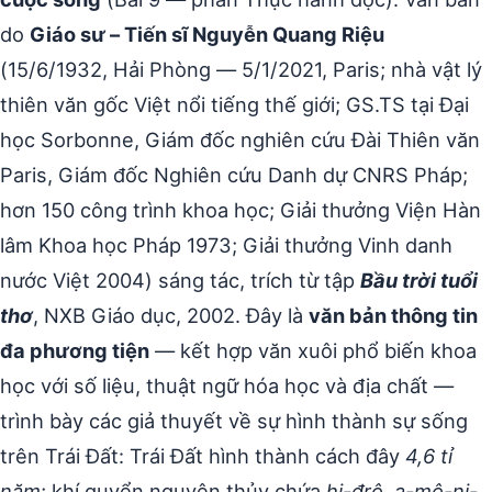
do
Giáo sư – Tiến sĩ Nguyễn Quang Riệu
(15/6/1932, Hải Phòng — 5/1/2021, Paris; nhà vật lý
thiên văn gốc Việt nổi tiếng thế giới; GS.TS tại Đại
học Sorbonne, Giám đốc nghiên cứu Đài Thiên văn
Paris, Giám đốc Nghiên cứu Danh dự CNRS Pháp;
hơn 150 công trình khoa học; Giải thưởng Viện Hàn
lâm Khoa học Pháp 1973; Giải thưởng Vinh danh
nước Việt 2004) sáng tác, trích từ tập
Bầu trời tuổi
thơ
, NXB Giáo dục, 2002. Đây là
văn bản thông tin
đa phương tiện
— kết hợp văn xuôi phổ biến khoa
học với số liệu, thuật ngữ hóa học và địa chất —
trình bày các giả thuyết về sự hình thành sự sống
trên Trái Đất: Trái Đất hình thành cách đây
4,6 tỉ
năm
; khí quyển nguyên thủy chứa
hi-đrô, a-mô-ni-