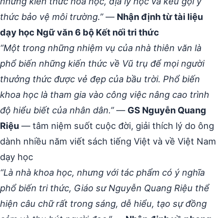
những kiến thức hóa học, địa lý học và kêu gọi ý
thức bảo vệ môi trường.”
—
Nhận định từ tài liệu
dạy học Ngữ văn 6 bộ Kết nối tri thức
“Một trong những nhiệm vụ của nhà thiên văn là
phổ biến những kiến thức về Vũ trụ để mọi người
thưởng thức được vẻ đẹp của bầu trời. Phổ biến
khoa học là tham gia vào công việc nâng cao trình
độ hiểu biết của nhân dân.”
—
GS Nguyễn Quang
Riệu
— tâm niệm suốt cuộc đời, giải thích lý do ông
dành nhiều năm viết sách tiếng Việt và về Việt Nam
dạy học
“Là nhà khoa học, nhưng với tác phẩm có ý nghĩa
phổ biến tri thức, Giáo sư Nguyễn Quang Riệu thể
hiện câu chữ rất trong sáng, dễ hiểu, tạo sự đồng