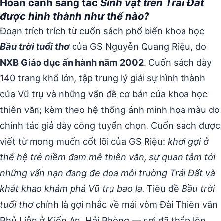
Hoàn cảnh sáng tác
Sinh vật trên Trái Đất
được hình thành như thế nào?
Đoạn trích trích từ cuốn sách phổ biến khoa học
Bầu trời tuổi thơ
của GS Nguyễn Quang Riệu, do
NXB Giáo dục ấn hành năm 2002
. Cuốn sách dày
140 trang khổ lớn, tập trung lý giải sự hình thành
của Vũ trụ và những vấn đề cơ bản của khoa học
thiên văn; kèm theo hệ thống ảnh minh họa màu do
chính tác giả dày công tuyển chọn. Cuốn sách được
viết từ mong muốn cốt lõi của GS Riệu:
khơi gợi ở
thế hệ trẻ niềm đam mê thiên văn, sự quan tâm tới
những vấn nạn đang đe dọa môi trường Trái Đất và
khát khao khám phá Vũ trụ bao la.
Tiêu đề
Bầu trời
tuổi thơ
chính là gợi nhắc về mái vòm Đài Thiên văn
Phủ Liễn ở Kiến An, Hải Phòng — nơi đã thắp lên