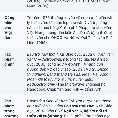
(2004)
; Kỷ niệm chương của UBTƯ MTTQ Việt
Nam (2006)
Cống
Từ năm 1976 thường xuyên về nước phổ biến vật
hiến
lý thiên văn; tổ chức lớp học vật lý vũ trụ hằng
cho
năm; xin học bổng Chính phủ Pháp cho sinh viên
Việt
Việt Nam; hướng dẫn luận án tiến sĩ; tặng thiết bị
Nam
thiên văn cho ĐHQG Hà Nội và Đài Thiên văn Phủ
Liễn (1995)
Tác
Bầu trời tuổi thơ
(NXB Giáo dục, 2002);
Thiên văn
phẩm
vật lý — Astrophysics
(đồng tác giả, NXB Giáo
chính
dục, 2000, song ngữ Việt-Anh);
Những con
đường đến với các vì sao
(2003);
Vũ trụ phòng
thí nghiệm
;
Lang thang trên dải Ngân Hà
;
Sông
Ngân khi tỏ khi mờ
;
Vũ trụ huyền diệu
;
Radioastronomy
(The Microwave Engineering
Handbook, Chapman and Hall — tiếng Anh)
Tác
Đoạn trích
Sinh vật trên Trái Đất được hình thành
phẩm
như thế nào?
— trích
Bầu trời tuổi thơ
, NXB Giáo
trong
dục, 2002. Vào
SGK Ngữ văn 6, bộ Kết nối tri
chương
thức với cuộc sống
, Bài 9, phần Thực hành đọc