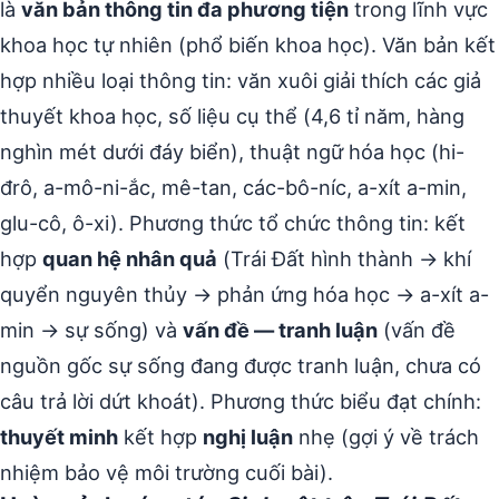
là
văn bản thông tin đa phương tiện
trong lĩnh vực
khoa học tự nhiên (phổ biến khoa học). Văn bản kết
hợp nhiều loại thông tin: văn xuôi giải thích các giả
thuyết khoa học, số liệu cụ thể (4,6 tỉ năm, hàng
nghìn mét dưới đáy biển), thuật ngữ hóa học (hi-
đrô, a-mô-ni-ắc, mê-tan, các-bô-níc, a-xít a-min,
glu-cô, ô-xi). Phương thức tổ chức thông tin: kết
hợp
quan hệ nhân quả
(Trái Đất hình thành → khí
quyển nguyên thủy → phản ứng hóa học → a-xít a-
min → sự sống) và
vấn đề — tranh luận
(vấn đề
nguồn gốc sự sống đang được tranh luận, chưa có
câu trả lời dứt khoát). Phương thức biểu đạt chính:
thuyết minh
kết hợp
nghị luận
nhẹ (gợi ý về trách
nhiệm bảo vệ môi trường cuối bài).