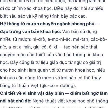
học sinh lớp 6 có thể hiểu được, mà không làm mất
đi độ chính xác khoa học. Điều này đòi hỏi sự hiểu
biết sâu sắc và kỹ năng trình bày bậc cao.
Hệ thống từ mượn chuyên ngành phong phú —
đặc trưng văn bản khoa học:
Văn bản sử dụng
nhiều từ mượn: hi-đrô, a-mô-ni-ắc, mê-tan, các-bô-
níc, a-xít a-min, glu-cô, ô-xi — tạo nên sắc thái
chuyên môn cần thiết của văn bản thông tin khoa
học. Đây cũng là tư liệu giáo dục từ ngữ có giá trị
cho học sinh: làm quen với từ mượn khoa học, hiểu
khi nào cần dùng từ mượn và khi nào có thể thay
bằng từ thuần Việt (glu-cô = đường).
Chi tiết về vi sinh vật đáy biển — điểm bất ngờ làm
nổi bật chủ đề:
Nghệ thuật viết khoa học phổ thông