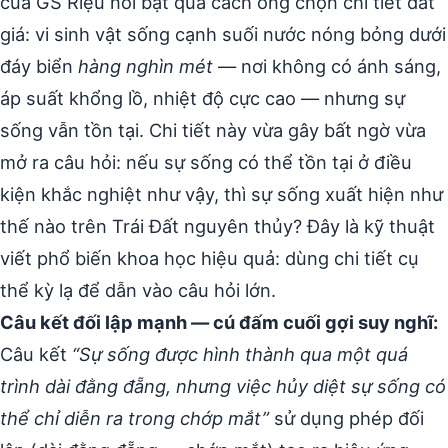
của GS Riệu nổi bật qua cách ông chọn chi tiết đắt
giá: vi sinh vật sống cạnh suối nước nóng bỏng dưới
đáy biển
hàng nghìn mét
— nơi không có ánh sáng,
áp suất khổng lồ, nhiệt độ cực cao — nhưng sự
sống vẫn tồn tại. Chi tiết này vừa gây bất ngờ vừa
mở ra câu hỏi: nếu sự sống có thể tồn tại ở điều
kiện khắc nghiệt như vậy, thì sự sống xuất hiện như
thế nào trên Trái Đất nguyên thủy? Đây là kỹ thuật
viết phổ biến khoa học hiệu quả: dùng chi tiết cụ
thể kỳ lạ để dẫn vào câu hỏi lớn.
Câu kết đối lập mạnh — cú đấm cuối gợi suy nghĩ:
Câu kết
“Sự sống được hình thành qua một quá
trình dài đằng đẵng, nhưng việc hủy diệt sự sống có
thể chỉ diễn ra trong chớp mắt”
sử dụng phép đối