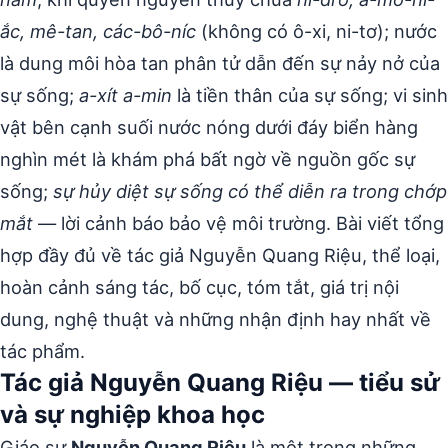
ắc, mê-tan, các-bô-níc
(không có ô-xi, ni-tơ); nước
là dung môi hòa tan phân tử dẫn đến sự nảy nở của
sự sống;
a-xít a-min
là tiền thân của sự sống; vi sinh
vật bên cạnh suối nước nóng dưới đáy biển hàng
nghìn mét là khám phá bất ngờ về nguồn gốc sự
sống;
sự hủy diệt sự sống có thể diễn ra trong chớp
mắt
— lời cảnh báo bảo vệ môi trường. Bài viết tổng
hợp đầy đủ về tác giả Nguyễn Quang Riệu, thể loại,
hoàn cảnh sáng tác, bố cục, tóm tắt, giá trị nội
dung, nghệ thuật và những nhận định hay nhất về
tác phẩm.
Tác giả Nguyễn Quang Riệu — tiểu sử
và sự nghiệp khoa học
Giáo sư
Nguyễn Quang Riệu
là một trong những