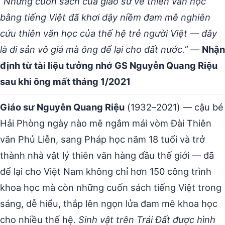
“Những cuốn sách của giáo sư về thiên văn học
bằng tiếng Việt đã khơi dậy niềm đam mê nghiên
cứu thiên văn học của thế hệ trẻ người Việt — đây
là di sản vô giá mà ông để lại cho đất nước.”
—
Nhận
định từ tài liệu tưởng nhớ GS Nguyễn Quang Riệu
sau khi ông mất tháng 1/2021
Giáo sư Nguyễn Quang Riệu
(1932–2021) — cậu bé
Hải Phòng ngày nào mê ngắm mái vòm Đài Thiên
văn Phủ Liễn, sang Pháp học năm 18 tuổi và trở
thành nhà vật lý thiên văn hàng đầu thế giới — đã
để lại cho Việt Nam không chỉ hơn 150 công trình
khoa học mà còn những cuốn sách tiếng Việt trong
sáng, dễ hiểu, thắp lên ngọn lửa đam mê khoa học
cho nhiều thế hệ.
Sinh vật trên Trái Đất được hình