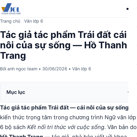
Me
Trang chủ
Văn lớp 6
Tác giả tác phẩm Trái đất cái
nôi của sự sống — Hồ Thanh
Trang
Bởi
anh ngoc team
•
30/06/2026
•
Văn lớp 6
Mục lục
Tác giả tác phẩm Trái đất — cái nôi của sự sống
là
kiến thức trọng tâm trong chương trình Ngữ văn lớp
6 bộ sách
Kết nối tri thức với cuộc sống
. Văn bản do
Hồ Thanh Trang
— tác giả, nhà báo viết về khoa