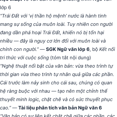
lớp 6
“Trái Đất với ‘vị thần hộ mệnh’ nước là hành tinh
mang sự sống của muôn loài. Tuy nhiên con người
đang dần phá hoại Trái Đất, khiến nó bị tổn hại
nhiều — đây là nguy cơ lớn đối với muôn loài và
chính con người.”
—
SGK Ngữ văn lớp 6
, bộ
Kết nối
tri thức với cuộc sống
(tóm tắt nội dung)
“Nghệ thuật nổi bật của văn bản: vừa theo trình tự
thời gian vừa theo trình tự nhân quả giữa các phần.
Cái trước làm nảy sinh cho cái sau, chúng có quan
hệ ràng buộc với nhau — tạo nên một chỉnh thể
thuyết minh logic, chặt chẽ và có sức thuyết phục
cao.”
—
Tài liệu phân tích văn bản Ngữ văn 6
“Văn bản có sự liên kết chặt chẽ giữa các phần, các