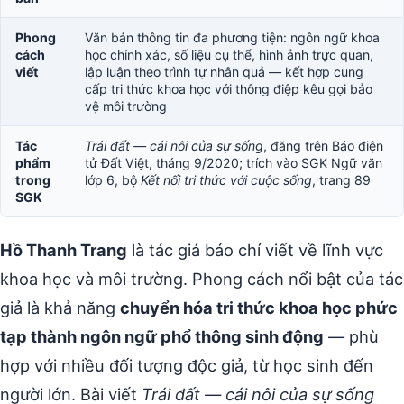
Phong
Văn bản thông tin đa phương tiện: ngôn ngữ khoa
cách
học chính xác, số liệu cụ thể, hình ảnh trực quan,
viết
lập luận theo trình tự nhân quả — kết hợp cung
cấp tri thức khoa học với thông điệp kêu gọi bảo
vệ môi trường
Tác
Trái đất — cái nôi của sự sống
, đăng trên Báo điện
phẩm
tử Đất Việt, tháng 9/2020; trích vào SGK Ngữ văn
trong
lớp 6, bộ
Kết nối tri thức với cuộc sống
, trang 89
SGK
Hồ Thanh Trang
là tác giả báo chí viết về lĩnh vực
khoa học và môi trường. Phong cách nổi bật của tác
giả là khả năng
chuyển hóa tri thức khoa học phức
tạp thành ngôn ngữ phổ thông sinh động
— phù
hợp với nhiều đối tượng độc giả, từ học sinh đến
người lớn. Bài viết
Trái đất — cái nôi của sự sống