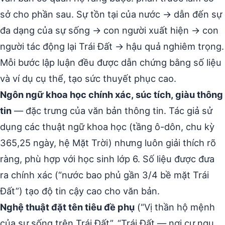
sở cho phần sau. Sự tồn tại của nước → dẫn đến sự
đa dạng của sự sống → con người xuất hiện → con
người tác động lại Trái Đất → hậu quả nghiêm trọng.
Mỗi bước lập luận đều được dẫn chứng bằng số liệu
và ví dụ cụ thể, tạo sức thuyết phục cao.
Ngôn ngữ khoa học chính xác, súc tích, giàu thông
tin
— đặc trưng của văn bản thông tin. Tác giả sử
dụng các thuật ngữ khoa học (tầng ô-dôn, chu kỳ
365,25 ngày, hệ Mặt Trời) nhưng luôn giải thích rõ
ràng, phù hợp với học sinh lớp 6. Số liệu được đưa
ra chính xác (“nước bao phủ gần 3/4 bề mặt Trái
Đất”) tạo độ tin cậy cao cho văn bản.
Nghệ thuật đặt tên tiêu đề phụ
(“Vị thần hộ mệnh
của sự sống trên Trái Đất”, “Trái Đất — nơi cư ngụ