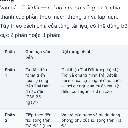
Văn bản
Trái đất — cái nôi của sự sống
được chia
thành các phần theo mạch thông tin và lập luận.
Tùy theo cách chia của từng tài liệu, có thể dùng bố
cục 2 phần hoặc 3 phần:
Phần
Giới hạn văn
Nội dung chính
bản
Phần
Từ đầu đến
Giới thiệu Trái Đất trong hệ Mặt
1
“phát triển
Trời và chứng minh Trái Đất là
của sự sống
cái nôi của sự sống nhờ có nước
trên Trái Đất”
— nơi cư ngụ của muôn loài kỳ
(hoặc đến
diệu, con người là đỉnh cao
“365,25
ngày”)
Phần
Tiếp theo đến
Vai trò của nước và sự đa dạng
2
“sự sống trên
phong phú của sự sống trên Trái
Trái Đất” (theo
Đất