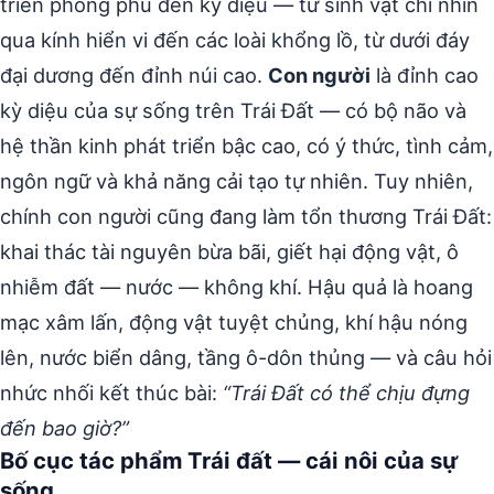
triển phong phú đến kỳ diệu — từ sinh vật chỉ nhìn
qua kính hiển vi đến các loài khổng lồ, từ dưới đáy
đại dương đến đỉnh núi cao.
Con người
là đỉnh cao
kỳ diệu của sự sống trên Trái Đất — có bộ não và
hệ thần kinh phát triển bậc cao, có ý thức, tình cảm,
ngôn ngữ và khả năng cải tạo tự nhiên. Tuy nhiên,
chính con người cũng đang làm tổn thương Trái Đất:
khai thác tài nguyên bừa bãi, giết hại động vật, ô
nhiễm đất — nước — không khí. Hậu quả là hoang
mạc xâm lấn, động vật tuyệt chủng, khí hậu nóng
lên, nước biển dâng, tầng ô-dôn thủng — và câu hỏi
nhức nhối kết thúc bài:
“Trái Đất có thể chịu đựng
đến bao giờ?”
Bố cục tác phẩm Trái đất — cái nôi của sự
sống