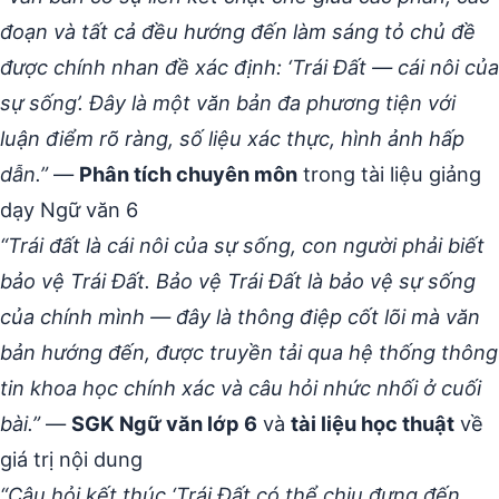
đoạn và tất cả đều hướng đến làm sáng tỏ chủ đề
được chính nhan đề xác định: ‘Trái Đất — cái nôi của
sự sống’. Đây là một văn bản đa phương tiện với
luận điểm rõ ràng, số liệu xác thực, hình ảnh hấp
dẫn.”
—
Phân tích chuyên môn
trong tài liệu giảng
dạy Ngữ văn 6
“Trái đất là cái nôi của sự sống, con người phải biết
bảo vệ Trái Đất. Bảo vệ Trái Đất là bảo vệ sự sống
của chính mình — đây là thông điệp cốt lõi mà văn
bản hướng đến, được truyền tải qua hệ thống thông
tin khoa học chính xác và câu hỏi nhức nhối ở cuối
bài.”
—
SGK Ngữ văn lớp 6
và
tài liệu học thuật
về
giá trị nội dung
“Câu hỏi kết thúc ‘Trái Đất có thể chịu đựng đến