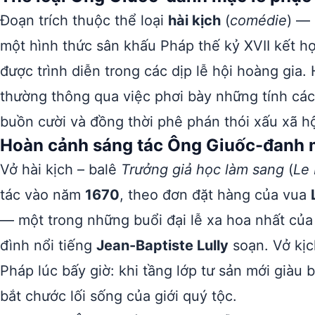
Đoạn trích thuộc thể loại
hài kịch
(
comédie
) — 
một hình thức sân khấu Pháp thế kỷ XVII kết h
được trình diễn trong các dịp lễ hội hoàng gia. 
thường thông qua việc phơi bày những tính cách
buồn cười và đồng thời phê phán thói xấu xã hộ
Hoàn cảnh sáng tác Ông Giuốc-đanh 
Vở hài kịch – balê
Trưởng giả học làm sang
(
Le
tác vào năm
1670
, theo đơn đặt hàng của vua
— một trong những buổi đại lễ xa hoa nhất của
đình nổi tiếng
Jean-Baptiste Lully
soạn. Vở kị
Pháp lúc bấy giờ: khi tầng lớp tư sản mới giàu
bắt chước lối sống của giới quý tộc.