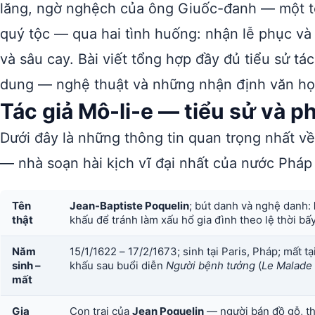
lăng, ngờ nghệch của ông Giuốc-đanh — một tê
quý tộc — qua hai tình huống: nhận lễ phục và 
và sâu cay. Bài viết tổng hợp đầy đủ tiểu sử tác
dung — nghệ thuật và những nhận định văn họ
Tác giả Mô-li-e — tiểu sử và 
Dưới đây là những thông tin quan trọng nhất v
— nhà soạn hài kịch vĩ đại nhất của nước Pháp
Tên
Jean-Baptiste Poquelin
; bút danh và nghệ danh:
thật
khấu để tránh làm xấu hổ gia đình theo lệ thời bấ
Năm
15/1/1622 – 17/2/1673; sinh tại Paris, Pháp; mất t
sinh –
khấu sau buổi diễn
Người bệnh tưởng
(
Le Malade 
mất
Gia
Con trai của
Jean Poquelin
— người bán đồ gỗ, th