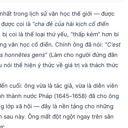
 nhất trong lịch sử văn học thế giới — được
 được coi là
“cha đẻ của hài kịch cổ điển
 bị coi là thể loại thứ yếu, “thấp kém” hơn bi
hống văn học cổ điển. Chính ông đã nói:
“C’est
les honnêtes gens”
(Làm cho người đứng đắn
nói thể hiện ý thức về giá trị và thách thức
ến cuối: ông vừa là tác giả, vừa là diễn viên
tỉnh thành nước Pháp (1645–1658) đã cho ông
ng lớp xã hội — đây là nền tảng cho những
ch sau này. Ông mất đột ngột ngay trên sân
ực.