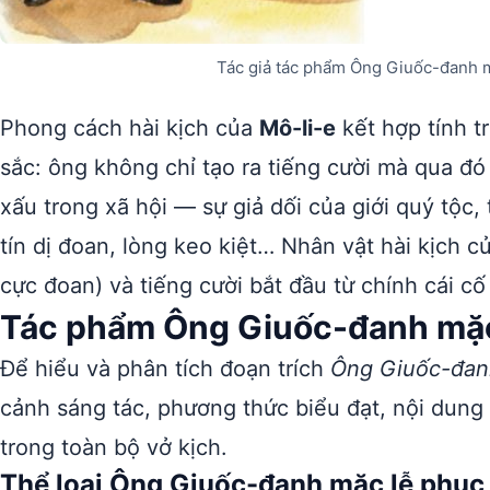
Tác giả tác phẩm Ông Giuốc-đanh 
Phong cách hài kịch của
Mô-li-e
kết hợp tính t
sắc: ông không chỉ tạo ra tiếng cười mà qua đ
xấu trong xã hội — sự giả dối của giới quý tộc,
tín dị đoan, lòng keo kiệt… Nhân vật hài kịch c
cực đoan) và tiếng cười bắt đầu từ chính cái cố
Tác phẩm Ông Giuốc-đanh mặc
Để hiểu và phân tích đoạn trích
Ông Giuốc-đan
cảnh sáng tác, phương thức biểu đạt, nội dung 
trong toàn bộ vở kịch.
Thể loại Ông Giuốc-đanh mặc lễ phục