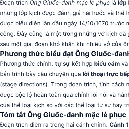
Đoạn trích
Ông Giuốc-đanh mặc lễ phục
là
lớp 
những lớp kịch được đánh giá hài hước và thể h
được biểu diễn lần đầu ngày 14/10/1670 trước 
công. Đây cũng là một trong những vở kịch đã g
sau một giai đoạn khó khăn khi nhiều vở của ôn
Phương thức biểu đạt Ông Giuốc-đan
Phương thức chính:
tự sự
kết hợp
biểu cảm
v
bản trình bày câu chuyện qua
lời thoại trực tiế
(stage directions). Trong đoạn trích, tính cách
được bộc lộ hoàn toàn qua chính lời nói và hàn
của thể loại kịch so với các thể loại tự sự hay t
Tóm tắt Ông Giuốc-đanh mặc lễ phục
Đoạn trích diễn ra trong hai cảnh chính.
Cảnh 1