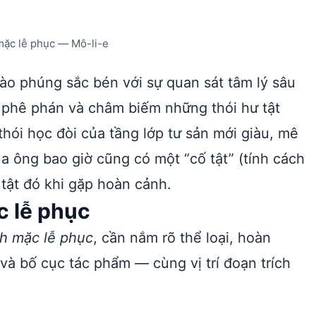
mặc lễ phục — Mô-li-e
rào phúng sắc bén với sự quan sát tâm lý sâu
ó phê phán và châm biếm những thói hư tật
 thói học đòi của tầng lớp tư sản mới giàu, mê
ủa ông bao giờ cũng có một “cố tật” (tính cách
 tật đó khi gặp hoàn cảnh.
 lễ phục
h mặc lễ phục
, cần nắm rõ thể loại, hoàn
và bố cục tác phẩm — cùng vị trí đoạn trích