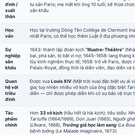
đình /
tư sản Paris; mẹ mất khi ông 10 tuổi; kế thừa ch
xuất
sân khấu
thân
Học
Học tại trường Dòng Tên Collège de Clermont (na
vấn
nhất Paris; có thể học thêm Luật ở địa phương như
Sự
1643: thành lập đoàn kịch
“Illustre-Théâtre”
(Nhà 
nghiệp
bại, phá sản, bị bắt vì nợ; 1645–1658: lang thang
sân
lũy kinh nghiệm thực tế; 1658: trở về Paris, được n
khấu
Palais-Royal, đồng thời là diễn viên, đạo diễn và t
Quan
Được vua
Louis XIV
(Mặt trời vua) đặc biệt ưu ái 
hệ với
gia; tuy nhiên nhiều vở kịch của ông (đặc biệt
Tar
triều
diễn — chỉ được phép diễn khi có sự bảo vệ trực 
đình
Tác
Hơn
33 vở kịch
(hầu hết là hài kịch); tiêu biểu:
Nh
phẩm
Tartuffe
(1664/1669),
Don Juan
(1665),
Người ghé
chính
(
L’Avare
, 1668),
Trưởng giả học làm sang
(
Le Bou
bệnh tưởng
(
Le Malade imaginaire
, 1673)