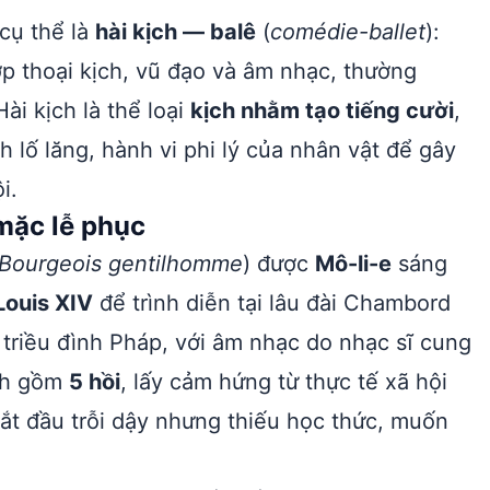
cụ thể là
hài kịch — balê
(
comédie-ballet
):
ợp thoại kịch, vũ đạo và âm nhạc, thường
Hài kịch là thể loại
kịch nhằm tạo tiếng cười
,
 lố lăng, hành vi phi lý của nhân vật để gây
i.
mặc lễ phục
 Bourgeois gentilhomme
) được
Mô-li-e
sáng
Louis XIV
để trình diễn tại lâu đài Chambord
 triều đình Pháp, với âm nhạc do nhạc sĩ cung
ch gồm
5 hồi
, lấy cảm hứng từ thực tế xã hội
 bắt đầu trỗi dậy nhưng thiếu học thức, muốn