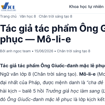
Khoa học tự nhiên
Trang chủ
Văn học 8
Chân trời sáng tạo 8
Tác giả tác phẩm Ông 
phục — Mô-li-e
Bởi
anh ngoc team
•
15/06/2026
•
Chân trời sáng tạo 8
Tác giả tác phẩm Ông Giuốc-đanh mặc lễ phụ
Ngữ văn lớp 8 (Chân trời sáng tạo).
Mô-li-e
(Mol
đại nhất của Pháp, được mệnh danh là
“cha đẻ 
hài kịch – balê 5 hồi
Trưởng giả học làm sang
(
đó
Ông Giuốc-đanh mặc lễ phục
là lớp kịch kết