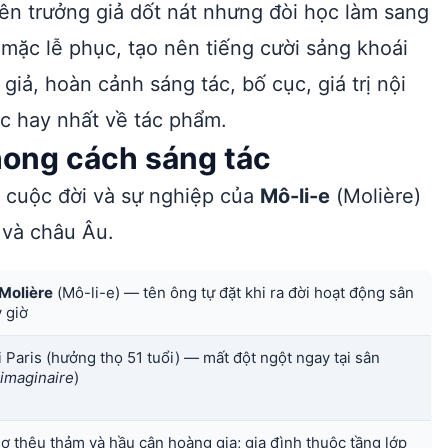
n trưởng giả dốt nát nhưng đòi học làm sang
mặc lễ phục, tạo nên tiếng cười sảng khoái
 giả, hoàn cảnh sáng tác, bố cục, giá trị nội
c hay nhất về tác phẩm.
phong cách sáng tác
ề cuộc đời và sự nghiệp của
Mô-li-e
(Molière)
 và châu Âu.
Molière
(Mô-li-e) — tên ông tự đặt khi ra đời hoạt động sân
y giờ
ại Paris (hưởng thọ 51 tuổi) — mất đột ngột ngay tại sân
imaginaire
)
ợ thêu thảm và hầu cận hoàng gia; gia đình thuộc tầng lớp