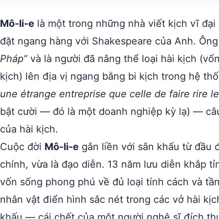
Mô-li-e
là một trong những nhà viết kịch vĩ đại
đặt ngang hàng với Shakespeare của Anh. Ông
Pháp”
và là người đã nâng thể loại hài kịch (vốn
kịch) lên địa vị ngang bằng bi kịch trong hệ t
une étrange entreprise que celle de faire rire 
bật cười — đó là một doanh nghiệp kỳ lạ) — câu 
của hài kịch.
Cuộc đời
Mô-li-e
gắn liền với sân khấu từ đầu đ
chính, vừa là đạo diễn. 13 năm lưu diễn khắp 
vốn sống phong phú về đủ loại tính cách và tầ
nhân vật điển hình sắc nét trong các vở hài kị
khấu — cái chết của một người nghệ sĩ đích th