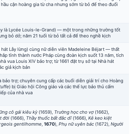
ức hầu cận hoàng gia từ cha nhưng sớm từ bỏ để theo đuổi
y là Lycée Louis-le-Grand) — một trong những trường tốt
ng bỏ dở; năm 21 tuổi từ bỏ tất cả để theo nghề kịch
hát Lẫy lừng) cùng nữ diễn viên Madeleine Béjart — thất
 khắp tỉnh thành nước Pháp cùng đoàn kịch suốt 13 năm, tích
hà vua Louis XIV bảo trợ; từ 1661 đặt trụ sở tại Nhà hát
ác giả kịch bản
và bảo trợ; chuyên cung cấp các buổi diễn giải trí cho Hoàng
tuffe
) bị Giáo hội Công giáo và các thế lực bảo thủ cấm
tiếp của nhà vua
ững cô gái kiêu kỳ
(1659),
Trường học cho vợ
(1662),
t đời
(1666),
Thầy thuốc bất đắc dĩ
(1666),
Kẻ keo kiệt
rgeois gentilhomme
,
1670
),
Phụ nữ uyên bác
(1672),
Người