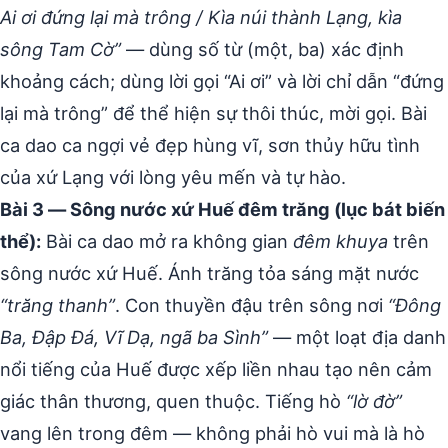
Ai ơi đứng lại mà trông / Kìa núi thành Lạng, kìa
sông Tam Cờ”
— dùng số từ (một, ba) xác định
khoảng cách; dùng lời gọi “Ai ơi” và lời chỉ dẫn “đứng
lại mà trông” để thể hiện sự thôi thúc, mời gọi. Bài
ca dao ca ngợi vẻ đẹp hùng vĩ, sơn thủy hữu tình
của xứ Lạng với lòng yêu mến và tự hào.
Bài 3 — Sông nước xứ Huế đêm trăng (lục bát biến
thể):
Bài ca dao mở ra không gian
đêm khuya
trên
sông nước xứ Huế. Ánh trăng tỏa sáng mặt nước
“trăng thanh”
. Con thuyền đậu trên sông nơi
“Đông
Ba, Đập Đá, Vĩ Dạ, ngã ba Sình”
— một loạt địa danh
nổi tiếng của Huế được xếp liền nhau tạo nên cảm
giác thân thương, quen thuộc. Tiếng hò
“lờ đờ”
vang lên trong đêm — không phải hò vui mà là hò