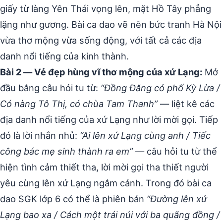
giấy từ làng Yên Thái vọng lên, mặt Hồ Tây phẳng
lặng như gương. Bài ca dao vẽ nên bức tranh Hà Nội
vừa thơ mộng vừa sống động, với tất cả các địa
danh nổi tiếng của kinh thành.
Bài 2 — Vẻ đẹp hùng vĩ thơ mộng của xứ Lạng:
Mở
đầu bằng câu hỏi tu từ:
“Đồng Đăng có phố Kỳ Lừa /
Có nàng Tô Thị, có chùa Tam Thanh”
— liệt kê các
địa danh nổi tiếng của xứ Lạng như lời mời gọi. Tiếp
đó là lời nhắn nhủ:
“Ai lên xứ Lạng cùng anh / Tiếc
công bác mẹ sinh thành ra em”
— câu hỏi tu từ thể
hiện tình cảm thiết tha, lời mời gọi tha thiết người
yêu cùng lên xứ Lạng ngắm cảnh. Trong đó bài ca
dao SGK lớp 6 có thể là phiên bản
“Đường lên xứ
Lạng bao xa / Cách một trái núi với ba quãng đồng /