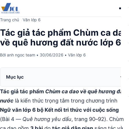
Me
Trang chủ
Văn lớp 6
Tác giả tác phẩm Chùm ca dao
về quê hương đất nước lớp 6
Bởi
anh ngoc team
•
30/06/2026
•
Văn lớp 6
Mục lục
Tác giả tác phẩm
Chùm ca dao về quê hương đất
nước
là kiến thức trọng tâm trong chương trình
Ngữ văn lớp 6 bộ Kết nối tri thức với cuộc sống
(Bài 4 —
Quê hương yêu dấu
, trang 90–92). Chùm
ca dao gồm
3 bài
do
tác giả dân gian
sáng tác và