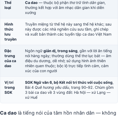
Thể
Ca dao
— thuộc bộ phận
thơ trữ tình dân gian
,
loại
thường kết hợp với âm nhạc dân gian khi diễn
xướng
Hình
Truyền miệng từ thế hệ này sang thế hệ khác; sau
thức
này được các nhà nghiên cứu sưu tầm, ghi chép
lưu
và xuất bản thành các tuyển tập ca dao Việt Nam
truyền
Đặc
Ngôn ngữ
giản dị, trong sáng
, gần với lời ăn tiếng
trưng
nói hàng ngày; thường dùng thể thơ lục bát — âm
của ca
điệu du dương, dễ nhớ; sử dụng hình ảnh thiên
dao
nhiên quen thuộc; bộc lộ trực tiếp tình cảm, cảm
xúc của con người
Vị trí
SGK Ngữ văn 6, bộ Kết nối tri thức với cuộc sống
,
trong
Bài 4
Quê hương yêu dấu
, trang 90–92. Chùm gồm
SGK
3 bài ca dao về 3 vùng đất: Hà Nội — xứ Lạng —
xứ Huế
Ca dao
là tiếng nói của tâm hồn nhân dân — không