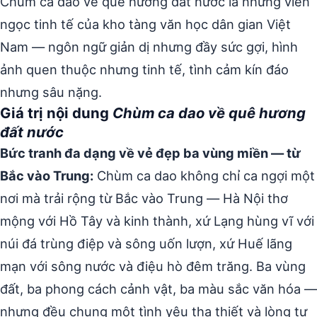
Chùm ca dao về quê hương đất nước là những viên
ngọc tinh tế của kho tàng văn học dân gian Việt
Nam — ngôn ngữ giản dị nhưng đầy sức gợi, hình
ảnh quen thuộc nhưng tinh tế, tình cảm kín đáo
nhưng sâu nặng.
Giá trị nội dung
Chùm ca dao về quê hương
đất nước
Bức tranh đa dạng về vẻ đẹp ba vùng miền — từ
Bắc vào Trung:
Chùm ca dao không chỉ ca ngợi một
nơi mà trải rộng từ Bắc vào Trung — Hà Nội thơ
mộng với Hồ Tây và kinh thành, xứ Lạng hùng vĩ với
núi đá trùng điệp và sông uốn lượn, xứ Huế lãng
mạn với sông nước và điệu hò đêm trăng. Ba vùng
đất, ba phong cách cảnh vật, ba màu sắc văn hóa —
nhưng đều chung một tình yêu tha thiết và lòng tự