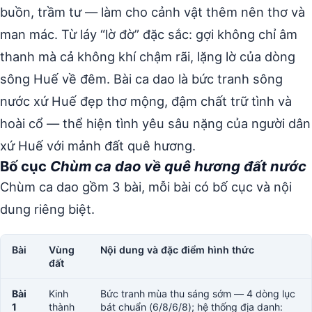
buồn, trầm tư — làm cho cảnh vật thêm nên thơ và
man mác. Từ láy “lờ đờ” đặc sắc: gợi không chỉ âm
thanh mà cả không khí chậm rãi, lặng lờ của dòng
sông Huế về đêm. Bài ca dao là bức tranh sông
nước xứ Huế đẹp thơ mộng, đậm chất trữ tình và
hoài cổ — thể hiện tình yêu sâu nặng của người dân
xứ Huế với mảnh đất quê hương.
Bố cục
Chùm ca dao về quê hương đất nước
Chùm ca dao gồm 3 bài, mỗi bài có bố cục và nội
dung riêng biệt.
Bài
Vùng
Nội dung và đặc điểm hình thức
đất
Bài
Kinh
Bức tranh mùa thu sáng sớm — 4 dòng lục
1
thành
bát chuẩn (6/8/6/8); hệ thống địa danh: