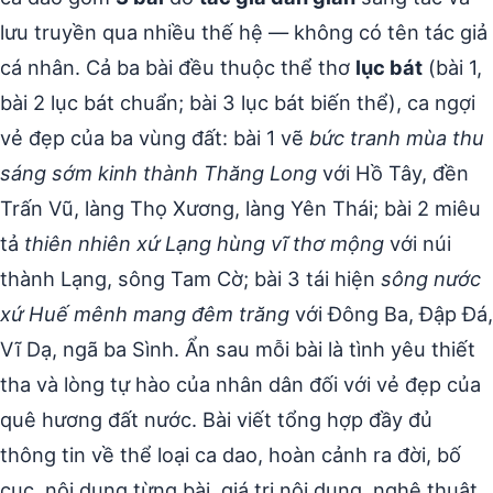
lưu truyền qua nhiều thế hệ — không có tên tác giả
cá nhân. Cả ba bài đều thuộc thể thơ
lục bát
(bài 1,
bài 2 lục bát chuẩn; bài 3 lục bát biến thể), ca ngợi
vẻ đẹp của ba vùng đất: bài 1 vẽ
bức tranh mùa thu
sáng sớm kinh thành Thăng Long
với Hồ Tây, đền
Trấn Vũ, làng Thọ Xương, làng Yên Thái; bài 2 miêu
tả
thiên nhiên xứ Lạng hùng vĩ thơ mộng
với núi
thành Lạng, sông Tam Cờ; bài 3 tái hiện
sông nước
xứ Huế mênh mang đêm trăng
với Đông Ba, Đập Đá,
Vĩ Dạ, ngã ba Sình. Ẩn sau mỗi bài là tình yêu thiết
tha và lòng tự hào của nhân dân đối với vẻ đẹp của
quê hương đất nước. Bài viết tổng hợp đầy đủ
thông tin về thể loại ca dao, hoàn cảnh ra đời, bố
cục, nội dung từng bài, giá trị nội dung, nghệ thuật