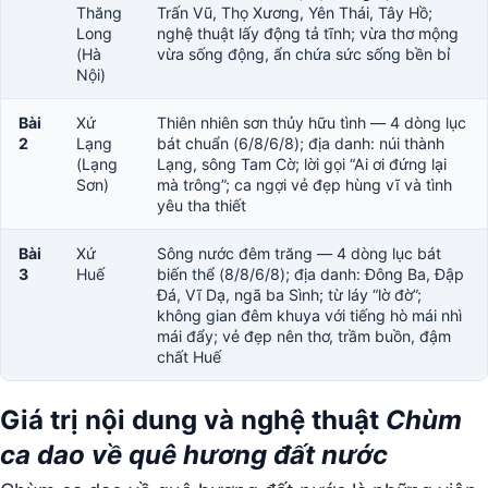
Thăng
Trấn Vũ, Thọ Xương, Yên Thái, Tây Hồ;
Long
nghệ thuật lấy động tả tĩnh; vừa thơ mộng
(Hà
vừa sống động, ẩn chứa sức sống bền bỉ
Nội)
Bài
Xứ
Thiên nhiên sơn thủy hữu tình — 4 dòng lục
2
Lạng
bát chuẩn (6/8/6/8); địa danh: núi thành
(Lạng
Lạng, sông Tam Cờ; lời gọi “Ai ơi đứng lại
Sơn)
mà trông”; ca ngợi vẻ đẹp hùng vĩ và tình
yêu tha thiết
Bài
Xứ
Sông nước đêm trăng — 4 dòng lục bát
3
Huế
biến thể (8/8/6/8); địa danh: Đông Ba, Đập
Đá, Vĩ Dạ, ngã ba Sình; từ láy “lờ đờ”;
không gian đêm khuya với tiếng hò mái nhì
mái đẩy; vẻ đẹp nên thơ, trầm buồn, đậm
chất Huế
Giá trị nội dung và nghệ thuật
Chùm
ca dao về quê hương đất nước