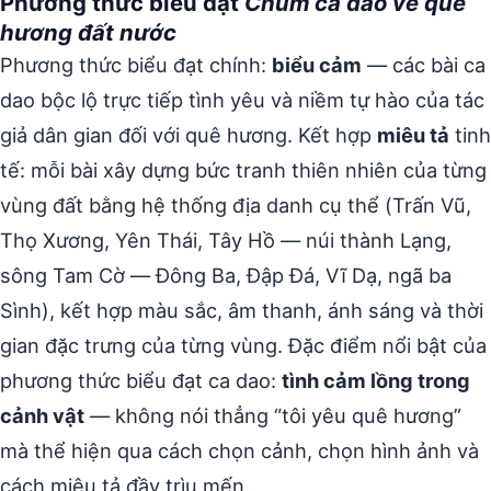
Phương thức biểu đạt
Chùm ca dao về quê
hương đất nước
Phương thức biểu đạt chính:
biểu cảm
— các bài ca
dao bộc lộ trực tiếp tình yêu và niềm tự hào của tác
giả dân gian đối với quê hương. Kết hợp
miêu tả
tinh
tế: mỗi bài xây dựng bức tranh thiên nhiên của từng
vùng đất bằng hệ thống địa danh cụ thể (Trấn Vũ,
Thọ Xương, Yên Thái, Tây Hồ — núi thành Lạng,
sông Tam Cờ — Đông Ba, Đập Đá, Vĩ Dạ, ngã ba
Sình), kết hợp màu sắc, âm thanh, ánh sáng và thời
gian đặc trưng của từng vùng. Đặc điểm nổi bật của
phương thức biểu đạt ca dao:
tình cảm lồng trong
cảnh vật
— không nói thẳng “tôi yêu quê hương”
mà thể hiện qua cách chọn cảnh, chọn hình ảnh và
cách miêu tả đầy trìu mến.