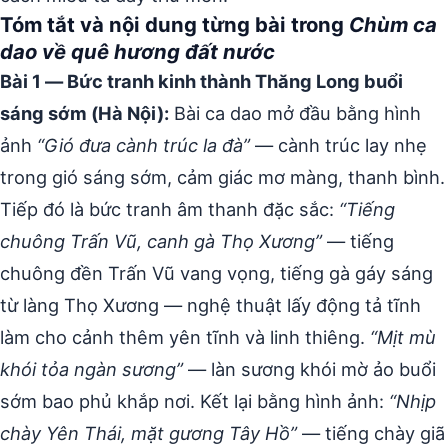
Tóm tắt và nội dung từng bài trong
Chùm ca
dao về quê hương đất nước
Bài 1 — Bức tranh kinh thành Thăng Long buổi
sáng sớm (Hà Nội):
Bài ca dao mở đầu bằng hình
ảnh
“Gió đưa cành trúc la đà”
— cành trúc lay nhẹ
trong gió sáng sớm, cảm giác mơ màng, thanh bình.
Tiếp đó là bức tranh âm thanh đặc sắc:
“Tiếng
chuông Trấn Vũ, canh gà Thọ Xương”
— tiếng
chuông đền Trấn Vũ vang vọng, tiếng gà gáy sáng
từ làng Thọ Xương — nghệ thuật lấy động tả tĩnh
làm cho cảnh thêm yên tĩnh và linh thiêng.
“Mịt mù
khói tỏa ngàn sương”
— làn sương khói mờ ảo buổi
sớm bao phủ khắp nơi. Kết lại bằng hình ảnh:
“Nhịp
chày Yên Thái, mặt gương Tây Hồ”
— tiếng chày giã