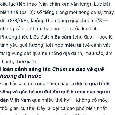
câu lục tiếp theo (vần chân xen vần lưng). Lục bát
biến thể (bài 3): số tiếng trong mỗi dòng có sự thay
đổi (8/8/6/8), không theo đúng quy chuẩn 6/8 —
nhưng vẫn giữ tinh thần âm điệu của lục bát.
Phương thức biểu đạt:
biểu cảm
(chủ đạo — bộc lộ
tình yêu quê hương) kết hợp
miêu tả
(vẽ cảnh vật
từng vùng đất qua hệ thống địa danh, màu sắc, âm
thanh, thời gian).
Hoàn cảnh sáng tác
Chùm ca dao về quê
hương đất nước
Các bài ca dao trong chùm này ra đời từ
quá trình
sống và gắn bó với đất đai quê hương của người
dân Việt Nam
qua nhiều thế kỷ — không có mốc
thời gian cụ thể. Đây là loại ca dao phổ biến nhất