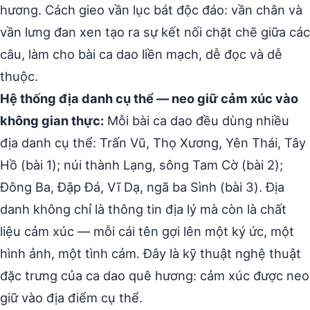
hương. Cách gieo vần lục bát độc đáo: vần chân và
vần lưng đan xen tạo ra sự kết nối chặt chẽ giữa các
câu, làm cho bài ca dao liền mạch, dễ đọc và dễ
thuộc.
Hệ thống địa danh cụ thể — neo giữ cảm xúc vào
không gian thực:
Mỗi bài ca dao đều dùng nhiều
địa danh cụ thể: Trấn Vũ, Thọ Xương, Yên Thái, Tây
Hồ (bài 1); núi thành Lạng, sông Tam Cờ (bài 2);
Đông Ba, Đập Đá, Vĩ Dạ, ngã ba Sình (bài 3). Địa
danh không chỉ là thông tin địa lý mà còn là chất
liệu cảm xúc — mỗi cái tên gợi lên một ký ức, một
hình ảnh, một tình cảm. Đây là kỹ thuật nghệ thuật
đặc trưng của ca dao quê hương: cảm xúc được neo
giữ vào địa điểm cụ thể.