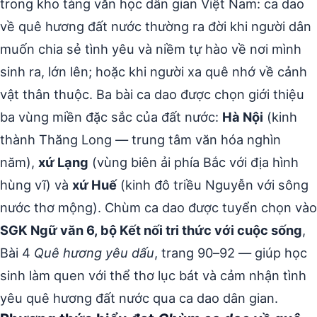
trong kho tàng văn học dân gian Việt Nam: ca dao
về quê hương đất nước thường ra đời khi người dân
muốn chia sẻ tình yêu và niềm tự hào về nơi mình
sinh ra, lớn lên; hoặc khi người xa quê nhớ về cảnh
vật thân thuộc. Ba bài ca dao được chọn giới thiệu
ba vùng miền đặc sắc của đất nước:
Hà Nội
(kinh
thành Thăng Long — trung tâm văn hóa nghìn
năm),
xứ Lạng
(vùng biên ải phía Bắc với địa hình
hùng vĩ) và
xứ Huế
(kinh đô triều Nguyễn với sông
nước thơ mộng). Chùm ca dao được tuyển chọn vào
SGK Ngữ văn 6, bộ Kết nối tri thức với cuộc sống
,
Bài 4
Quê hương yêu dấu
, trang 90–92 — giúp học
sinh làm quen với thể thơ lục bát và cảm nhận tình
yêu quê hương đất nước qua ca dao dân gian.