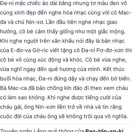
Đa-ni mặc chiếc áo dài bằng nhung tơ màu đen vô
cùng xinh đẹp đến nghe hòa nhạc cùng với cô Mac-
đa và chú Nin-xơ. Lần đầu tiên nghe nhạc giao
hưởng, cô bé cảm thấy giống như một giấc mộng.
Khi nghe người trên sân khấu nói đây là bản nhạc
của E-đơ-va Gờ-ric viết tặng cô Đa-ni Pơ-đơ-xơn thì
cô bé vô cùng xúc động và khóc. Cô bé vừa nghe,
vừa nghĩ ngay đến quê hương của mình. Kết thúc
buổi hòa nhạc, Đa-ni đứng dậy và chạy đến bờ biển.
Bà Mac-ca đã bảo chồng kín đáo đi theo xem cháu
có làm sao không. Khi nghe được tiếng cười của
cháu gái, ông Nin-xơn liền trở về nhà và tin rằng
cuộc đời của cháu ông sẽ không trôi qua vô nghĩa.
Truyện ngắn
Lẵng quả thông
của
Pao-tốp-xơ-ki