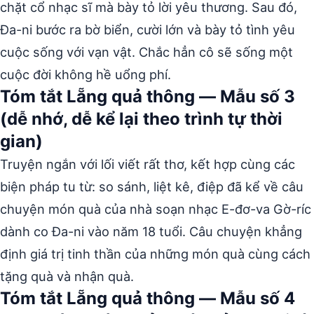
chặt cổ nhạc sĩ mà bày tỏ lời yêu thương. Sau đó,
Đa-ni bước ra bờ biển, cười lớn và bày tỏ tình yêu
cuộc sống với vạn vật. Chắc hẳn cô sẽ sống một
cuộc đời không hề uổng phí.
Tóm tắt Lẵng quả thông — Mẫu số 3
(dễ nhớ, dễ kể lại theo trình tự thời
gian)
Truyện ngắn với lối viết rất thơ, kết hợp cùng các
biện pháp tu từ: so sánh, liệt kê, điệp đã kể về câu
chuyện món quà của nhà soạn nhạc E-đơ-va Gờ-ríc
dành co Đa-ni vào năm 18 tuổi. Câu chuyện khẳng
định giá trị tinh thần của những món quà cùng cách
tặng quà và nhận quà.
Tóm tắt Lẵng quả thông — Mẫu số 4