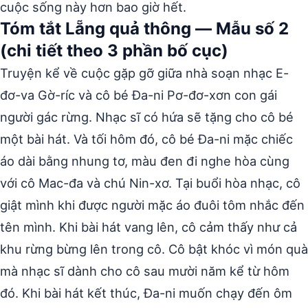
cuộc sống này hơn bao giờ hết.
Tóm tắt Lẵng quả thông — Mẫu số 2
(chi tiết theo 3 phần bố cục)
Truyện kể về cuộc gặp gỡ giữa nhà soạn nhạc E-
đơ-va Gờ-ríc và cô bé Đa-ni Pơ-đơ-xơn con gái
người gác rừng. Nhạc sĩ có hứa sẽ tặng cho cô bé
một bài hát. Và tối hôm đó, cô bé Đa-ni mặc chiếc
áo dài bằng nhung tơ, màu đen đi nghe hòa cùng
với cô Mac-đa và chú Nin-xơ. Tại buổi hòa nhạc, cô
giật mình khi được người mặc áo đuôi tôm nhắc đến
tên mình. Khi bài hát vang lên, cô cảm thấy như cả
khu rừng bừng lên trong cô. Cô bật khóc vì món quà
mà nhạc sĩ dành cho cô sau mười năm kể từ hôm
đó. Khi bài hát kết thúc, Đa-ni muốn chạy đến ôm