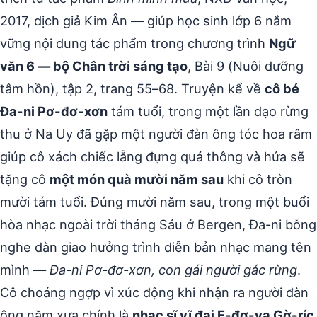
2017, dịch giả Kim Ân — giúp học sinh lớp 6 nắm
vững nội dung tác phẩm trong chương trình
Ngữ
văn 6 — bộ Chân trời sáng tạo
, Bài 9 (Nuôi dưỡng
tâm hồn), tập 2, trang 55–68. Truyện kể về
cô bé
Đa-ni Pơ-đơ-xơn
tám tuổi, trong một lần dạo rừng
thu ở Na Uy đã gặp một người đàn ông tóc hoa râm
giúp cô xách chiếc lẵng đựng quả thông và hứa sẽ
tặng cô
một món quà mười năm sau
khi cô tròn
mười tám tuổi. Đúng mười năm sau, trong một buổi
hòa nhạc ngoài trời tháng Sáu ở Bergen, Đa-ni bỗng
nghe dàn giao hưởng trình diễn bản nhạc mang tên
mình —
Đa-ni Pơ-đơ-xơn, con gái người gác rừng
.
Cô choáng ngợp vì xúc động khi nhận ra người đàn
ông năm xưa chính là
nhạc sĩ vĩ đại E-đơ-va Gờ-ríc