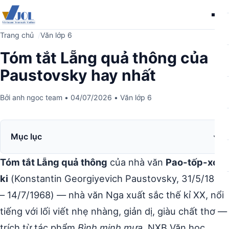
Me
Trang chủ
Văn lớp 6
Tóm tắt Lẵng quả thông của
Paustovsky hay nhất
Bởi
anh ngoc team
•
04/07/2026
•
Văn lớp 6
Mục lục
Tóm tắt Lẵng quả thông
của nhà văn
Pao-tốp-xơ-
ki
(Konstantin Georgiyevich Paustovsky, 31/5/1892
– 14/7/1968) — nhà văn Nga xuất sắc thế kỉ XX, nổi
tiếng với lối viết nhẹ nhàng, giản dị, giàu chất thơ —
trích từ tác phẩm
Bình minh mưa
, NXB Văn học,