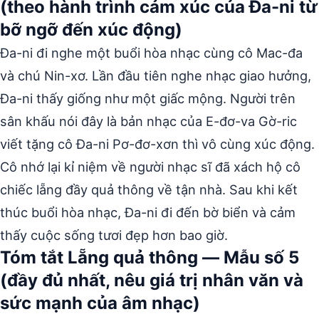
(theo hành trình cảm xúc của Đa-ni từ
bỡ ngỡ đến xúc động)
Đa-ni đi nghe một buổi hòa nhạc cùng cô Mac-đa
và chú Nin-xơ. Lần đầu tiên nghe nhạc giao hưởng,
Đa-ni thấy giống như một giấc mộng. Người trên
sân khấu nói đây là bản nhạc của E-đơ-va Gờ-ric
viết tặng cô Đa-ni Pơ-đơ-xơn thì vô cùng xúc động.
Cô nhớ lại kỉ niệm về người nhạc sĩ đã xách hộ cô
chiếc lẵng đầy quả thông về tận nhà. Sau khi kết
thúc buổi hòa nhạc, Đa-ni đi đến bờ biển và cảm
thấy cuộc sống tươi đẹp hơn bao giờ.
Tóm tắt Lẵng quả thông — Mẫu số 5
(đầy đủ nhất, nêu giá trị nhân văn và
sức mạnh của âm nhạc)