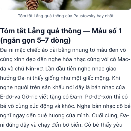
Tóm tắt Lẵng quả thông của Paustovsky hay nhất
Tóm tắt Lẵng quả thông — Mẫu số 1
(ngắn gọn 5–7 dòng)
Đa-ni mặc chiếc áo dài bằng nhung tơ màu đen vô
cùng xinh đẹp đến nghe hòa nhạc cùng với cô Mac-
đa và chú Nin-xơ. Lần đầu tiên nghe nhạc giao
hưởng Đa-ni thấy giống như một giấc mộng. Khi
nghe người trên sân khấu nói đây là bản nhạc của
E-đơ-va Gờ-ric viết tặng cô Đa-ni Pơ-đơ-xơn thì cô
bé vô cùng xúc động và khóc. Nghe bản nhạc cô bé
nghĩ ngay đến quê hương của mình. Cuối cùng, Đa-
ni đứng dậy và chạy đến bờ biển. Cô bé thấy yêu