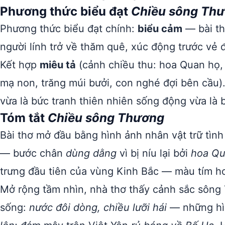
Phương thức biểu đạt
Chiều sông Th
Phương thức biểu đạt chính:
biểu cảm
— bài th
người lính trở về thăm quê, xúc động trước vẻ
Kết hợp
miêu tả
(cảnh chiều thu: hoa Quan họ,
mạ non, trăng múi bưởi, con nghé đợi bên cầu)
vừa là bức tranh thiên nhiên sống động vừa là
Tóm tắt
Chiều sông Thương
Bài thơ mở đầu bằng hình ảnh nhân vật trữ tìn
— bước chân
dùng dằng
vì bị níu lại bởi
hoa Qu
trưng đầu tiên của vùng Kinh Bắc — màu tím h
Mở rộng tầm nhìn, nhà thơ thấy cảnh sắc sông 
sống:
nước đôi dòng, chiều lưỡi hái
— những hì