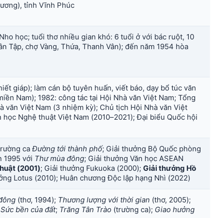
ương), tỉnh Vĩnh Phúc
ho học; tuổi thơ nhiều gian khó: 6 tuổi ở với bác ruột, 10
(Vân Tập, chợ Vàng, Thứa, Thanh Vân); đến năm 1954 hòa
iết giáp); làm cán bộ tuyên huấn, viết báo, dạy bổ túc văn
miền Nam); 1982: công tác tại Hội Nhà văn Việt Nam; Tổng
 văn Việt Nam (3 nhiệm kỳ); Chủ tịch Hội Nhà văn Việt
n học Nghệ thuật Việt Nam (2010–2021); Đại biểu Quốc hội
trường ca
Đường tới thành phố
; Giải thưởng Bộ Quốc phòng
n 1995 với
Thư mùa đông
; Giải thưởng Văn học ASEAN
huật (2001)
; Giải thưởng Fukuoka (2000);
Giải thưởng Hồ
ưởng Lotus (2010); Huân chương Độc lập hạng Nhì (2022)
đông
(thơ, 1994);
Thương lượng với thời gian
(thơ, 2005);
;
Sức bền của đất
;
Trăng Tân Trào
(trường ca);
Giao hưởng