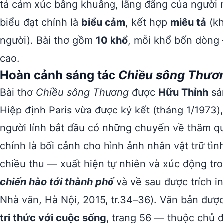
tả cảm xúc bâng khuâng, lãng đãng của người 
biểu đạt chính là
biểu cảm
, kết hợp
miêu tả
(kh
người). Bài thơ gồm
10 khổ
, mỗi khổ bốn dòng 
cao.
Hoàn cảnh sáng tác
Chiều sông Thươ
Bài thơ
Chiều sông Thương
được
Hữu Thỉnh
sá
Hiệp định Paris vừa được ký kết (tháng 1/1973)
người lính bắt đầu có những chuyến về thăm qu
chính là bối cảnh cho hình ảnh nhân vật trữ tì
chiều thu — xuất hiện tự nhiên và xúc động tro
chiến hào tới thành phố
và về sau được trích i
Nhà văn, Hà Nội, 2015, tr.34–36). Văn bản đư
tri thức với cuộc sống
, trang 56 — thuộc chủ 