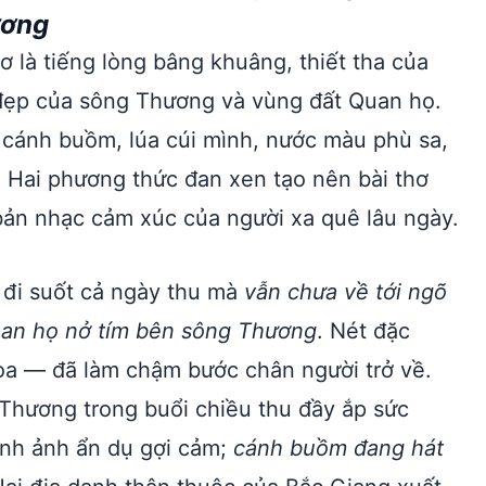
ương
ơ là tiếng lòng bâng khuâng, thiết tha của
 đẹp của sông Thương và vùng đất Quan họ.
 cánh buồm, lúa cúi mình, nước màu phù sa,
. Hai phương thức đan xen tạo nên bài thơ
 bản nhạc cảm xúc của người xa quê lâu ngày.
h đi suốt cả ngày thu mà
vẫn chưa về tới ngõ
an họ nở tím bên sông Thương
. Nét đặc
oa — đã làm chậm bước chân người trở về.
Thương trong buổi chiều thu đầy ắp sức
nh ảnh ẩn dụ gợi cảm;
cánh buồm đang hát