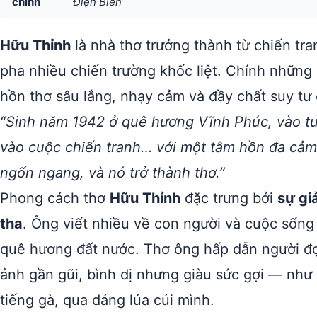
chính
Điện Biên
Hữu Thỉnh
là nhà thơ trưởng thành từ chiến tra
pha nhiều chiến trường khốc liệt. Chính những
hồn thơ sâu lắng, nhạy cảm và đầy chất suy tư 
“Sinh năm 1942 ở quê hương Vĩnh Phúc, vào tuổi
vào cuộc chiến tranh… với một tâm hồn đa cảm
ngổn ngang, và nó trở thành thơ.”
Phong cách thơ
Hữu Thỉnh
đặc trưng bởi
sự gi
tha
. Ông viết nhiều về con người và cuộc sống
quê hương đất nước. Thơ ông hấp dẫn người đ
ảnh gần gũi, bình dị nhưng giàu sức gợi — như
tiếng gà, qua dáng lúa cúi mình.