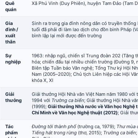
Quê
Xã Phú Vinh (Duy Phiên), huyện Tam Đảo (Tam D
quán
Gia
Sinh ra trong gia đình nông dân có truyền thống N
đình /
tuổi đã phải đi làm lao dịch cho đồn binh Pháp 
xuất
bình lập lại mới được đến trường
thân
Sự
1963: nhập ngũ, chiến sĩ Trung đoàn 202 (Tăng th
nghiệp
hóa; chiến đấu tại nhiều chiến trường (Đường 9, 
Biên tập Tuần báo Văn nghệ; Tổng Thư ký Hội Nhà
Nam (2005–2020); Chủ tịch Liên hiệp các Hội Vă
khóa X, XI
Giải
Giải thưởng Hội Nhà văn Việt Nam năm 1980 với 
thưởng
1994 với
Trường ca biển
; Giải thưởng Hội Nhà vă
(1999);
Giải thưởng Nhà nước về Văn học Nghệ t
Chí Minh về Văn học Nghệ thuật (2012)
; Giải th
Tác
Đường tới thành phố
(trường ca, 1979);
Thư mùa 
phẩm
Tiếng hát trong rừng
(thơ, 2015);
Trường ca biển