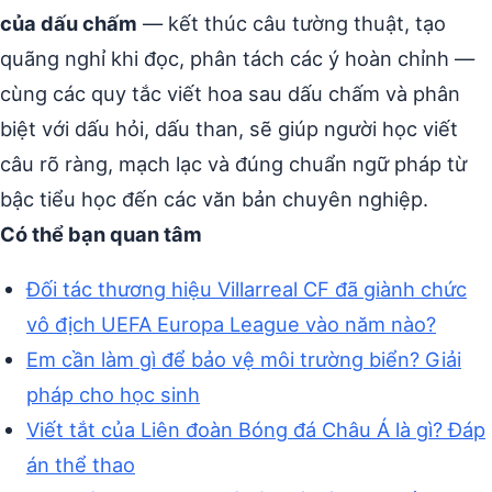
của dấu chấm
— kết thúc câu tường thuật, tạo
quãng nghỉ khi đọc, phân tách các ý hoàn chỉnh —
cùng các quy tắc viết hoa sau dấu chấm và phân
biệt với dấu hỏi, dấu than, sẽ giúp người học viết
câu rõ ràng, mạch lạc và đúng chuẩn ngữ pháp từ
bậc tiểu học đến các văn bản chuyên nghiệp.
Có thể bạn quan tâm
Đối tác thương hiệu Villarreal CF đã giành chức
vô địch UEFA Europa League vào năm nào?
Em cần làm gì để bảo vệ môi trường biển? Giải
pháp cho học sinh
Viết tắt của Liên đoàn Bóng đá Châu Á là gì? Đáp
án thể thao