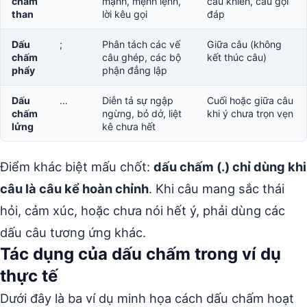
chấm
mạnh, mệnh lệnh,
cầu khiến, câu gọi
than
lời kêu gọi
đáp
Dấu
;
Phân tách các vế
Giữa câu (không
chấm
câu ghép, các bộ
kết thúc câu)
phẩy
phận đẳng lập
Dấu
…
Diễn tả sự ngập
Cuối hoặc giữa câu
chấm
ngừng, bỏ dở, liệt
khi ý chưa trọn vẹn
lửng
kê chưa hết
Điểm khác biệt mấu chốt:
dấu chấm (.) chỉ dùng khi
câu là câu kể hoàn chỉnh
. Khi câu mang sắc thái
hỏi, cảm xúc, hoặc chưa nói hết ý, phải dùng các
dấu câu tương ứng khác.
Tác dụng của dấu chấm trong ví dụ
thực tế
Dưới đây là ba ví dụ minh họa cách dấu chấm hoạt