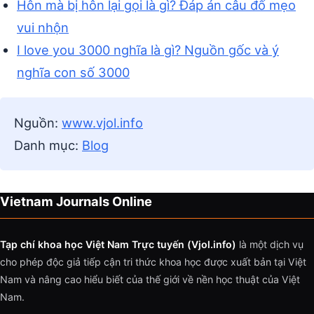
Hôn mà bị hôn lại gọi là gì? Đáp án câu đố mẹo
vui nhộn
I love you 3000 nghĩa là gì? Nguồn gốc và ý
nghĩa con số 3000
Nguồn:
www.vjol.info
Danh mục:
Blog
Vietnam Journals Online
Tạp chí khoa học Việt Nam Trực tuyến (Vjol.info)
là một dịch vụ
cho phép độc giả tiếp cận tri thức khoa học được xuất bản tại Việt
Nam và nâng cao hiểu biết của thế giới về nền học thuật của Việt
Nam.