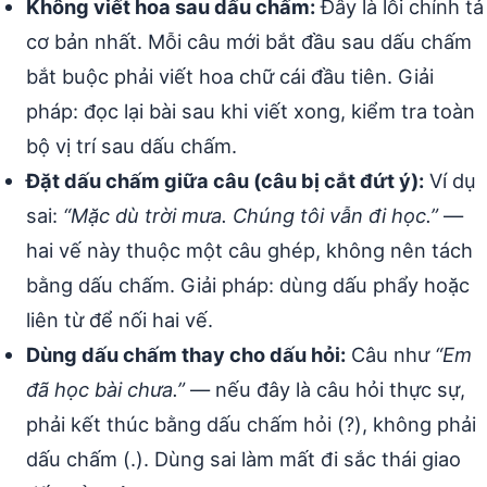
Không viết hoa sau dấu chấm:
Đây là lỗi chính tả
cơ bản nhất. Mỗi câu mới bắt đầu sau dấu chấm
bắt buộc phải viết hoa chữ cái đầu tiên. Giải
pháp: đọc lại bài sau khi viết xong, kiểm tra toàn
bộ vị trí sau dấu chấm.
Đặt dấu chấm giữa câu (câu bị cắt đứt ý):
Ví dụ
sai:
“Mặc dù trời mưa. Chúng tôi vẫn đi học.”
—
hai vế này thuộc một câu ghép, không nên tách
bằng dấu chấm. Giải pháp: dùng dấu phẩy hoặc
liên từ để nối hai vế.
Dùng dấu chấm thay cho dấu hỏi:
Câu như
“Em
đã học bài chưa.”
— nếu đây là câu hỏi thực sự,
phải kết thúc bằng dấu chấm hỏi (?), không phải
dấu chấm (.). Dùng sai làm mất đi sắc thái giao