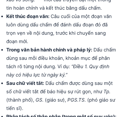
tin hoàn chỉnh và kết thúc bằng dấu chấm.
Kết thúc đoạn văn:
Câu cuối của một đoạn văn
luôn dùng dấu chấm để đánh dấu đoạn đó đã
trọn vẹn về nội dung, trước khi chuyển sang
đoạn mới.
Trong văn bản hành chính và pháp lý:
Dấu chấm
dùng sau mỗi điều khoản, khoản mục để phân
tách rõ từng nội dung. Ví dụ:
“Điều 1. Quy định
này có hiệu lực từ ngày ký.”
Sau chữ viết tắt:
Dấu chấm được dùng sau một
số chữ viết tắt để báo hiệu sự rút gọn, như
Tp.
(thành phố),
GS.
(giáo sư),
PGS.TS.
(phó giáo sư
tiến sĩ).
Phân tách số thập phân (trong một số quy ước):