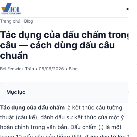
Me
Trang chủ
Blog
Tác dụng của dấu chấm trong
câu — cách dùng dấu câu
chuẩn
Bởi
Fenwick Trần
•
05/06/2026
•
Blog
Mục lục
Tác dụng của dấu chấm
là kết thúc câu tường
thuật (câu kể), đánh dấu sự kết thúc của một ý
hoàn chỉnh trong văn bản. Dấu chấm (.) là một
trong 10 dấu câu của tiếng Việt, được dạy từ lớp 1