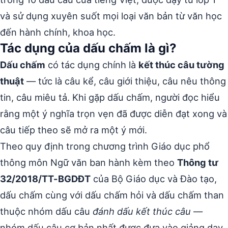
và sử dụng xuyên suốt mọi loại văn bản từ văn học
đến hành chính, khoa học.
Tác dụng của dấu chấm là gì?
Dấu chấm
có tác dụng chính là
kết thúc câu tường
thuật
— tức là câu kể, câu giới thiệu, câu nêu thông
tin, câu miêu tả. Khi gặp dấu chấm, người đọc hiểu
rằng một ý nghĩa trọn vẹn đã được diễn đạt xong và
câu tiếp theo sẽ mở ra một ý mới.
Theo quy định trong chương trình Giáo dục phổ
thông môn Ngữ văn ban hành kèm theo
Thông tư
32/2018/TT-BGDĐT
của Bộ Giáo dục và Đào tạo,
dấu chấm cùng với dấu chấm hỏi và dấu chấm than
thuộc nhóm dấu câu
đánh dấu kết thúc câu
—
nhóm dấu câu cơ bản nhất được đưa vào giảng dạy