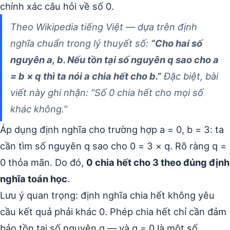
chính xác câu hỏi về số 0.
Theo Wikipedia tiếng Việt — dựa trên định
nghĩa chuẩn trong lý thuyết số:
“Cho hai số
nguyên a, b. Nếu tồn tại số nguyên q sao cho a
= b × q thì ta nói a chia hết cho b.”
Đặc biệt, bài
viết này ghi nhận: “Số 0 chia hết cho mọi số
khác không.”
Áp dụng định nghĩa cho trường hợp a = 0, b = 3: ta
cần tìm số nguyên q sao cho 0 = 3 × q. Rõ ràng q =
0 thỏa mãn. Do đó,
0 chia hết cho 3 theo đúng định
nghĩa toán học
.
Lưu ý quan trọng: định nghĩa chia hết không yêu
cầu kết quả phải khác 0. Phép chia hết chỉ cần đảm
bảo tồn tại số nguyên q — và q = 0 là một số