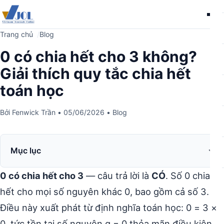
Me
Trang chủ
Blog
0 có chia hết cho 3 không?
Giải thích quy tắc chia hết
toán học
Bởi
Fenwick Trần
•
05/06/2026
•
Blog
Mục lục
0 có chia hết cho 3
— câu trả lời là
CÓ
. Số 0 chia
hết cho mọi số nguyên khác 0, bao gồm cả số 3.
Điều này xuất phát từ định nghĩa toán học: 0 = 3 ×
0, tức tồn tại số nguyên q = 0 thỏa mãn điều kiện