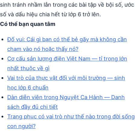
sinh tránh nhầm lẫn trong các bài tập về bội số, ước
số và dấu hiệu chia hết từ lớp 6 trở lên.
Có thể bạn quan tâm
Đố vui: Cái gì bạn có thể bẻ gãy mà không cần
chạm vào nó hoặc thấy nó?
Cơ cấu sản lượng điện Việt Nam — tỉ trọng lớn
nhất thuộc về gì
Vai trò của thực vật đối với môi trường — sinh
học lớp 6 chuẩn
Dàn diễn viên trong Nguyệt Ca Hành — Danh
sách đầy đủ chi tiết
Trang phục có vai trò như thế nào trong đời sống
con người?