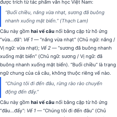
được trích từ tác phẩm văn học Việt Nam:
“Buổi chiều, nắng vừa nhạt, sương đã buông
nhanh xuống mặt biển.” (Thạch Lam)
Câu này gồm
hai vế câu
nối bằng cặp từ hô ứng
“vừa…đã”:
Vế 1
— “nắng vừa nhạt” (Chủ ngữ: nắng /
Vị ngữ: vừa nhạt);
Vế 2
— “sương đã buông nhanh
xuống mặt biển” (Chủ ngữ: sương / Vị ngữ: đã
buông nhanh xuống mặt biển). “Buổi chiều” là trạng
ngữ chung của cả câu, không thuộc riêng vế nào.
“Chúng tôi đi đến đâu, rừng rào rào chuyển
động đến đấy.”
Câu này gồm
hai vế câu
nối bằng cặp từ hô ứng
“đâu…đấy”:
Vế 1
— “Chúng tôi đi đến đâu” (Chủ