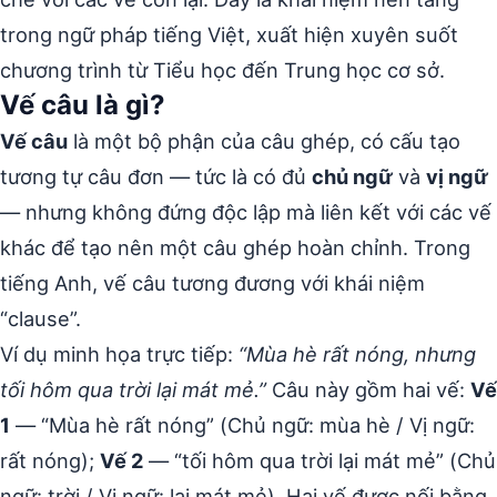
trong ngữ pháp tiếng Việt, xuất hiện xuyên suốt
chương trình từ Tiểu học đến Trung học cơ sở.
Vế câu là gì?
Vế câu
là một bộ phận của câu ghép, có cấu tạo
tương tự câu đơn — tức là có đủ
chủ ngữ
và
vị ngữ
— nhưng không đứng độc lập mà liên kết với các vế
khác để tạo nên một câu ghép hoàn chỉnh. Trong
tiếng Anh, vế câu tương đương với khái niệm
“clause”.
Ví dụ minh họa trực tiếp:
“Mùa hè rất nóng, nhưng
tối hôm qua trời lại mát mẻ.”
Câu này gồm hai vế:
Vế
1
— “Mùa hè rất nóng” (Chủ ngữ: mùa hè / Vị ngữ:
rất nóng);
Vế 2
— “tối hôm qua trời lại mát mẻ” (Chủ
ngữ: trời / Vị ngữ: lại mát mẻ). Hai vế được nối bằng