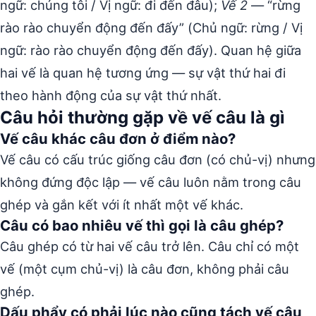
ngữ: chúng tôi / Vị ngữ: đi đến đâu);
Vế 2
— “rừng
rào rào chuyển động đến đấy” (Chủ ngữ: rừng / Vị
ngữ: rào rào chuyển động đến đấy). Quan hệ giữa
hai vế là quan hệ tương ứng — sự vật thứ hai đi
theo hành động của sự vật thứ nhất.
Câu hỏi thường gặp về vế câu là gì
Vế câu khác câu đơn ở điểm nào?
Vế câu có cấu trúc giống câu đơn (có chủ-vị) nhưng
không đứng độc lập — vế câu luôn nằm trong câu
ghép và gắn kết với ít nhất một vế khác.
Câu có bao nhiêu vế thì gọi là câu ghép?
Câu ghép có từ hai vế câu trở lên. Câu chỉ có một
vế (một cụm chủ-vị) là câu đơn, không phải câu
ghép.
Dấu phẩy có phải lúc nào cũng tách vế câu