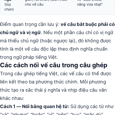
(tùy
cho vế câu
nắng vừa nhạt”
chọn)
Điểm quan trọng cần lưu ý:
vế câu bắt buộc phải có
chủ ngữ và vị ngữ
. Nếu một phần câu chỉ có vị ngữ
mà thiếu chủ ngữ (hoặc ngược lại), đó không được
tính là một vế câu độc lập theo định nghĩa chuẩn
trong ngữ pháp tiếng Việt.
Các cách nối vế câu trong câu ghép
Trong câu ghép tiếng Việt, các vế câu có thể được
liên kết theo ba phương thức chính. Mỗi phương
thức tạo ra sắc thái ý nghĩa và nhịp điệu câu văn
khác nhau:
Cách 1 — Nối bằng quan hệ từ:
Sử dụng các từ như
“và”, “nhưng”, “hoặc”, “vì”, “nên”, “tuy”, “mặc dù”,