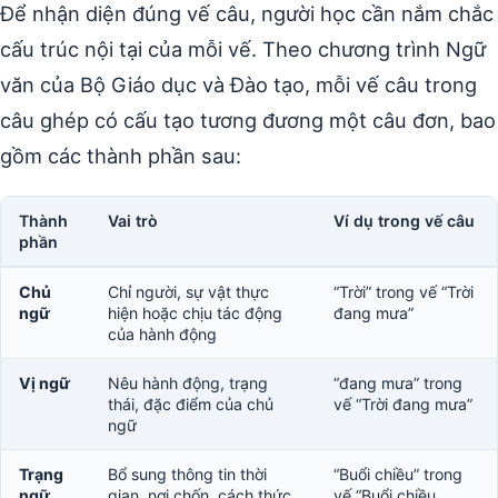
Để nhận diện đúng vế câu, người học cần nắm chắc
cấu trúc nội tại của mỗi vế. Theo chương trình Ngữ
văn của Bộ Giáo dục và Đào tạo, mỗi vế câu trong
câu ghép có cấu tạo tương đương một câu đơn, bao
gồm các thành phần sau:
Thành
Vai trò
Ví dụ trong vế câu
phần
Chủ
Chỉ người, sự vật thực
“Trời” trong vế “Trời
ngữ
hiện hoặc chịu tác động
đang mưa”
của hành động
Vị ngữ
Nêu hành động, trạng
“đang mưa” trong
thái, đặc điểm của chủ
vế “Trời đang mưa”
ngữ
Trạng
Bổ sung thông tin thời
“Buổi chiều” trong
ngữ
gian, nơi chốn, cách thức
vế “Buổi chiều,