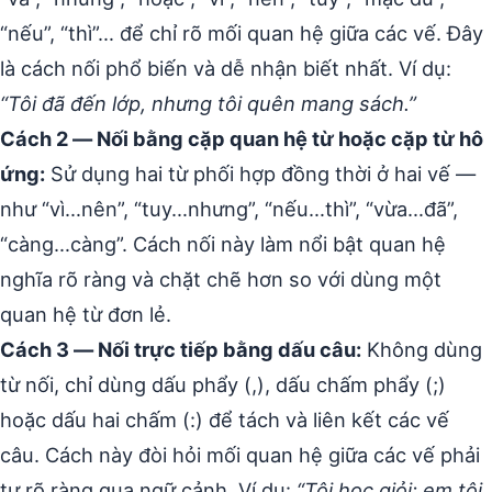
“nếu”, “thì”… để chỉ rõ mối quan hệ giữa các vế. Đây
là cách nối phổ biến và dễ nhận biết nhất. Ví dụ:
“Tôi đã đến lớp, nhưng tôi quên mang sách.”
Cách 2 — Nối bằng cặp quan hệ từ hoặc cặp từ hô
ứng:
Sử dụng hai từ phối hợp đồng thời ở hai vế —
như “vì…nên”, “tuy…nhưng”, “nếu…thì”, “vừa…đã”,
“càng…càng”. Cách nối này làm nổi bật quan hệ
nghĩa rõ ràng và chặt chẽ hơn so với dùng một
quan hệ từ đơn lẻ.
Cách 3 — Nối trực tiếp bằng dấu câu:
Không dùng
từ nối, chỉ dùng dấu phẩy (,), dấu chấm phẩy (;)
hoặc dấu hai chấm (:) để tách và liên kết các vế
câu. Cách này đòi hỏi mối quan hệ giữa các vế phải
tự rõ ràng qua ngữ cảnh. Ví dụ:
“Tôi học giỏi; em tôi