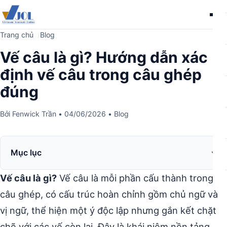
Me
Trang chủ
Blog
Vế câu là gì? Hướng dẫn xác
định vế câu trong câu ghép
đúng
Bởi
Fenwick Trần
•
04/06/2026
•
Blog
Mục lục
Vế câu là gì?
Vế câu là mỗi phần cấu thành trong
câu ghép, có cấu trúc hoàn chỉnh gồm chủ ngữ và
vị ngữ, thể hiện một ý độc lập nhưng gắn kết chặt
chẽ với các vế còn lại. Đây là khái niệm nền tảng