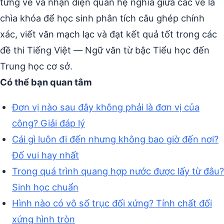
từng vế và nhận diện quan hệ nghĩa giữa các vế là
chìa khóa để học sinh phân tích câu ghép chính
xác, viết văn mạch lạc và đạt kết quả tốt trong các
đề thi Tiếng Việt — Ngữ văn từ bậc Tiểu học đến
Trung học cơ sở.
Có thể bạn quan tâm
Đơn vị nào sau đây không phải là đơn vị của
công? Giải đáp lý
Cái gì luôn đi đến nhưng không bao giờ đến nơi?
Đố vui hay nhất
Trong quá trình quang hợp nước được lấy từ đâu?
Sinh học chuẩn
Hình nào có vô số trục đối xứng? Tính chất đối
xứng hình tròn