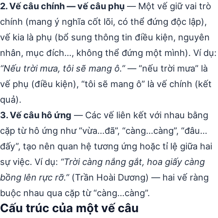
2. Vế câu chính — vế câu phụ
— Một vế giữ vai trò
chính (mang ý nghĩa cốt lõi, có thể đứng độc lập),
vế kia là phụ (bổ sung thông tin điều kiện, nguyên
nhân, mục đích…, không thể đứng một mình). Ví dụ:
“Nếu trời mưa, tôi sẽ mang ô.”
— “nếu trời mưa” là
vế phụ (điều kiện), “tôi sẽ mang ô” là vế chính (kết
quả).
3. Vế câu hô ứng
— Các vế liên kết với nhau bằng
cặp từ hô ứng như “vừa…đã”, “càng…càng”, “đâu…
đấy”, tạo nên quan hệ tương ứng hoặc tỉ lệ giữa hai
sự việc. Ví dụ:
“Trời càng nắng gắt, hoa giấy càng
bồng lên rực rỡ.”
(Trần Hoài Dương) — hai vế ràng
buộc nhau qua cặp từ “càng…càng”.
Cấu trúc của một vế câu