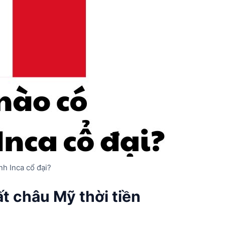
h Inca cổ đại?
t châu Mỹ thời tiền