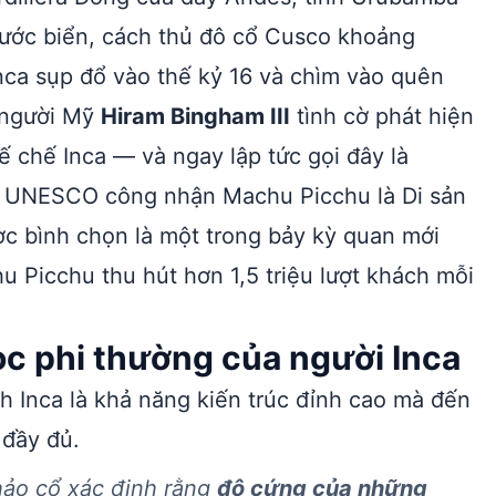
ước biển, cách thủ đô cổ Cusco khoảng
nca sụp đổ vào thế kỷ 16 và chìm vào quên
 người Mỹ
Hiram Bingham III
tình cờ phát hiện
đế chế Inca — và ngay lập tức gọi đây là
, UNESCO công nhận Machu Picchu là Di sản
ợc bình chọn là một trong bảy kỳ quan mới
u Picchu thu hút hơn 1,5 triệu lượt khách mỗi
ọc phi thường của người Inca
h Inca là khả năng kiến trúc đỉnh cao mà đến
 đầy đủ.
hảo cổ xác định rằng
độ cứng của những