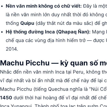
Nền văn minh không có chữ viết:
Đây là một
là nền văn minh lớn duy nhất thời đó không 
thống
Quipu
(dây thắt nút đa màu sắc) để ghi
Hệ thống đường Inca (Qhapaq Ñan):
Mạng l
chế qua các vùng địa hình hiểm trở — được
2014.
Machu Picchu — kỳ quan số một
Nhắc đến nền văn minh Inca tại Peru, không t
vĩ đại nhất và bí ẩn nhất mà đế chế này để lại c
Machu Picchu (tiếng Quechua nghĩa là “Núi C
1450
dưới thời hai hoàng đế vĩ đại nhất đế c
Inca Yupanqui. Thành phố tọa lạc trên sườn Co