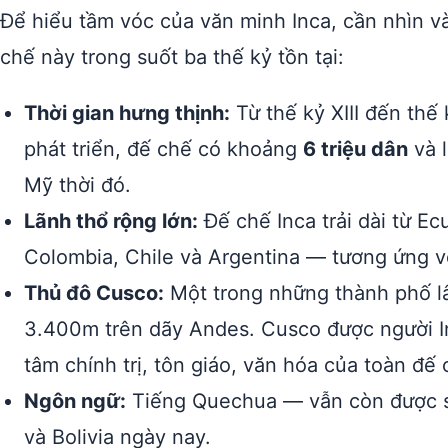
Để hiểu tầm vóc của văn minh Inca, cần nhìn v
chế này trong suốt ba thế kỷ tồn tại:
Thời gian hưng thịnh:
Từ thế kỷ XIII đến thế
phát triển, đế chế có khoảng
6 triệu dân
và l
Mỹ thời đó.
Lãnh thổ rộng lớn:
Đế chế Inca trải dài từ Ec
Colombia, Chile và Argentina — tương ứng v
Thủ đô Cusco:
Một trong những thành phố lâ
3.400m trên dãy Andes. Cusco được người I
tâm chính trị, tôn giáo, văn hóa của toàn đế 
Ngôn ngữ:
Tiếng Quechua — vẫn còn được sử
và Bolivia ngày nay.