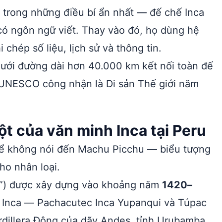
 trong những điều bí ẩn nhất — đế chế Inca
có ngôn ngữ viết. Thay vào đó, họ dùng hệ
 chép số liệu, lịch sử và thông tin.
ưới đường dài hơn 40.000 km kết nối toàn đế
 UNESCO công nhận là Di sản Thế giới năm
 của văn minh Inca tại Peru
hể không nói đến Machu Picchu — biểu tượng
ho nhân loại.
ổ”) được xây dựng vào khoảng năm
1420–
hế Inca — Pachacutec Inca Yupanqui và Túpac
rdillera Đông của dãy Andes, tỉnh Urubamba