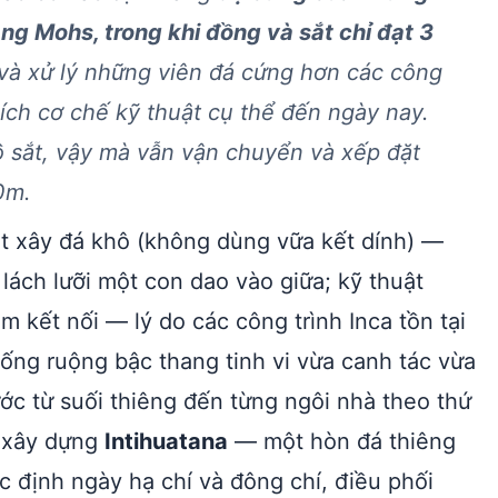
ng Mohs, trong khi đồng và sắt chỉ đạt 3
và xử lý những viên đá cứng hơn các công
hích cơ chế kỹ thuật cụ thể đến ngày nay.
 sắt, vậy mà vẫn vận chuyển và xếp đặt
0m.
ật xây đá khô (không dùng vữa kết dính) —
ách lưỡi một con dao vào giữa; kỹ thuật
 kết nối — lý do các công trình Inca tồn tại
ống ruộng bậc thang tinh vi vừa canh tác vừa
ớc từ suối thiêng đến từng ngôi nhà theo thứ
a xây dựng
Intihuatana
— một hòn đá thiêng
c định ngày hạ chí và đông chí, điều phối