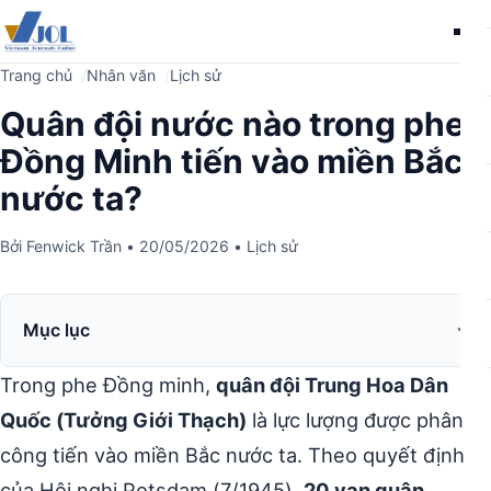
Me
Trang chủ
Nhân văn
Lịch sử
Quân đội nước nào trong phe
Đồng Minh tiến vào miền Bắc
nước ta?
Bởi
Fenwick Trần
•
20/05/2026
•
Lịch sử
Mục lục
Trong phe Đồng minh,
quân đội Trung Hoa Dân
Quốc (Tưởng Giới Thạch)
là lực lượng được phân
công tiến vào miền Bắc nước ta. Theo quyết định
của Hội nghị Potsdam (7/1945),
20 vạn quân