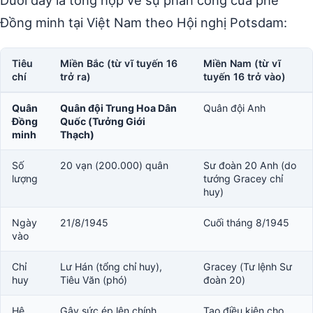
Dưới đây là tổng hợp về sự phân công của phe
Đồng minh tại Việt Nam theo Hội nghị Potsdam:
Tiêu
Miền Bắc (từ vĩ tuyến 16
Miền Nam (từ vĩ
chí
trở ra)
tuyến 16 trở vào)
Quân
Quân đội Trung Hoa Dân
Quân đội Anh
Đồng
Quốc (Tưởng Giới
minh
Thạch)
Số
20 vạn (200.000) quân
Sư đoàn 20 Anh (do
lượng
tướng Gracey chỉ
huy)
Ngày
21/8/1945
Cuối tháng 8/1945
vào
Chỉ
Lư Hán (tổng chỉ huy),
Gracey (Tư lệnh Sư
huy
Tiêu Văn (phó)
đoàn 20)
Hệ
Gây sức ép lên chính
Tạo điều kiện cho