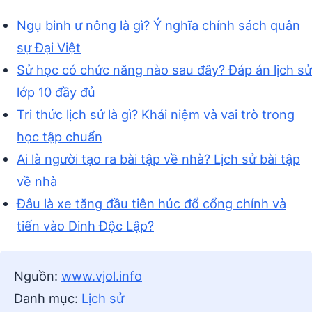
Ngụ binh ư nông là gì? Ý nghĩa chính sách quân
sự Đại Việt
Sử học có chức năng nào sau đây? Đáp án lịch sử
lớp 10 đầy đủ
Tri thức lịch sử là gì? Khái niệm và vai trò trong
học tập chuẩn
Ai là người tạo ra bài tập về nhà? Lịch sử bài tập
về nhà
Đâu là xe tăng đầu tiên húc đổ cổng chính và
tiến vào Dinh Độc Lập?
Nguồn:
www.vjol.info
Danh mục:
Lịch sử