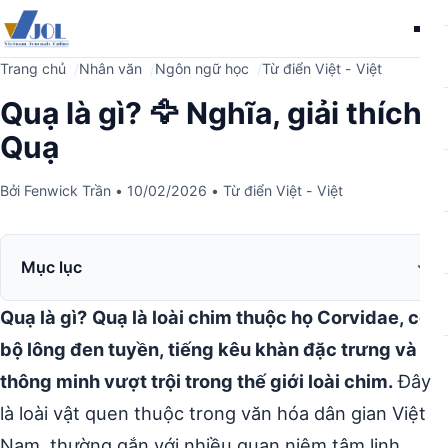
Me
Trang chủ
Nhân văn
Ngôn ngữ học
Từ điển Việt - Việt
Quạ là gì? 🦅 Nghĩa, giải thích
Quạ
Bởi
Fenwick Trần
•
10/02/2026
•
Từ điển Việt - Việt
Mục lục
Quạ là gì?
Quạ là loài chim thuộc họ Corvidae, có
bộ lông đen tuyền, tiếng kêu khàn đặc trưng và trí
thông minh vượt trội trong thế giới loài chim.
Đây
là loài vật quen thuộc trong văn hóa dân gian Việt
Nam, thường gắn với nhiều quan niệm tâm linh.