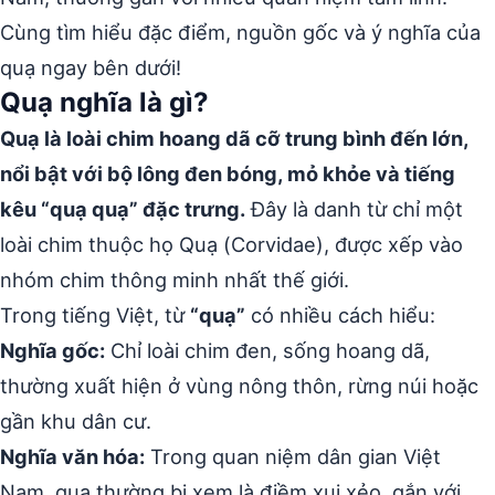
Cùng tìm hiểu đặc điểm, nguồn gốc và ý nghĩa của
quạ ngay bên dưới!
Quạ nghĩa là gì?
Quạ là loài chim hoang dã cỡ trung bình đến lớn,
nổi bật với bộ lông đen bóng, mỏ khỏe và tiếng
kêu “quạ quạ” đặc trưng.
Đây là danh từ chỉ một
loài chim thuộc họ Quạ (Corvidae), được xếp vào
nhóm chim thông minh nhất thế giới.
Trong tiếng Việt, từ
“quạ”
có nhiều cách hiểu:
Nghĩa gốc:
Chỉ loài chim đen, sống hoang dã,
thường xuất hiện ở vùng nông thôn, rừng núi hoặc
gần khu dân cư.
Nghĩa văn hóa:
Trong quan niệm dân gian Việt
Nam, quạ thường bị xem là điềm xui xẻo, gắn với