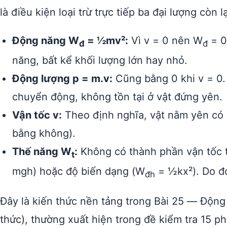
là điều kiện loại trừ trực tiếp ba đại lượng còn lạ
Động năng W
= ½mv²:
Vì v = 0 nên W
= 0
đ
đ
năng, bất kể khối lượng lớn hay nhỏ.
Động lượng p = m.v:
Cũng bằng 0 khi v = 0. 
chuyển động, không tồn tại ở vật đứng yên.
Vận tốc v:
Theo định nghĩa, vật nằm yên có 
bằng không).
Thế năng W
:
Không có thành phần vận tốc tr
t
mgh) hoặc độ biến dạng (W
= ½kx²). Do đó
đh
Đây là kiến thức nền tảng trong Bài 25 — Động 
thức), thường xuất hiện trong đề kiểm tra 15 ph