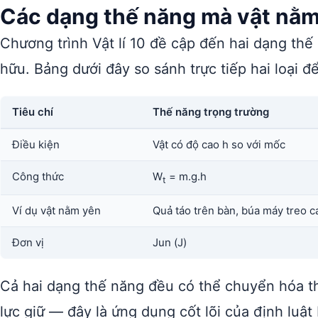
Các dạng thế năng mà vật nằm
Chương trình Vật lí 10 đề cập đến hai dạng th
hữu. Bảng dưới đây so sánh trực tiếp hai loại đ
Tiêu chí
Thế năng trọng trường
Điều kiện
Vật có độ cao h so với mốc
Công thức
W
= m.g.h
t
Ví dụ vật nằm yên
Quả táo trên bàn, búa máy treo c
Đơn vị
Jun (J)
Cả hai dạng thế năng đều có thể chuyển hóa t
lực giữ — đây là ứng dụng cốt lõi của định luật