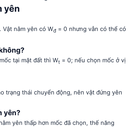
m yên
. Vật nằm yên có W
= 0 nhưng vẫn có thể có
đ
 không?
ốc tại mặt đất thì W
= 0; nếu chọn mốc ở vị
t
ào trạng thái chuyển động, nên vật đứng yên
m yên?
 nằm yên thấp hơn mốc đã chọn, thế năng