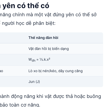
 yên có thể có
ế năng chính mà một vật đứng yên có thể sở
ể người học dễ phân biệt:
Thế năng đàn hồi
Vật đàn hồi bị biến dạng
W
= ½.k.x²
đh
ao
Lò xo bị nén/kéo, dây cung căng
Jun (J)
hành động năng khi vật được thả hoặc buông
 bảo toàn cơ năng.