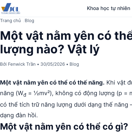
Khoa học tự nhiên
Trang chủ
Blog
Một vật nằm yên có th
lượng nào? Vật lý
Bởi
Fenwick Trần
•
30/05/2026
•
Blog
Một vật nằm yên có thể có thế năng.
Khi vật đ
năng (W
= ½mv²), không có động lượng (p = m
đ
có thể tích trữ năng lượng dưới dạng thế năng —
dạng đàn hồi.
Một vật nằm yên có thể có gì?