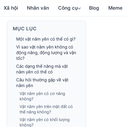
Xã hội
Nhân văn
Công cụ
Blog
Meme
MỤC LỤC
Một vật nằm yên có thể có gì?
Vì sao vật nằm yên không có
động năng, động lượng và vận
tốc?
Các dạng thế năng mà vật
nằm yên có thể có
Câu hỏi thường gặp về vật
nằm yên
Vật nằm yên có cơ năng
không?
Vật nằm yên trên mặt đất có
thế năng không?
Vật nằm yên có khối lượng
không?