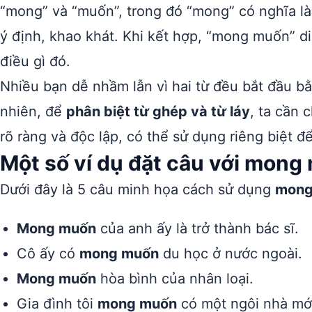
“mong” và “muốn”, trong đó “mong” có nghĩa là
ý định, khao khát. Khi kết hợp, “mong muốn” d
điều gì đó.
Nhiều bạn dễ nhầm lẫn vì hai từ đều bắt đầu b
nhiên, để
phân biệt từ ghép và từ láy
, ta cần 
rõ ràng và độc lập, có thể sử dụng riêng biệt 
Một số ví dụ đặt câu với mong
Dưới đây là 5 câu minh họa cách sử dụng
mong
Mong muốn
của anh ấy là trở thành bác sĩ.
Cô ấy có
mong muốn
du học ở nước ngoài.
Mong muốn
hòa bình của nhân loại.
Gia đình tôi
mong muốn
có một ngôi nhà mớ