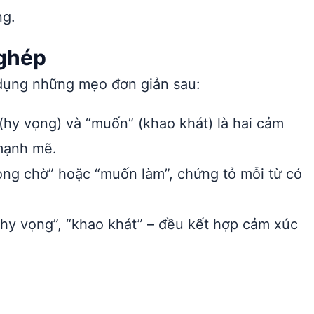
ng.
 ghép
 dụng những mẹo đơn giản sau:
hy vọng) và “muốn” (khao khát) là hai cảm
mạnh mẽ.
mong chờ” hoặc “muốn làm”, chứng tỏ mỗi từ có
hy vọng”, “khao khát” – đều kết hợp cảm xúc