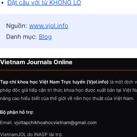
Đặt câu với từ KHỔNG LỒ
Nguồn:
www.vjol.info
Danh mục:
Blog
Vietnam Journals Online
Tạp chí khoa học Việt Nam Trực tuyến (Vjol.info)
là một dịch 
phép độc giả tiếp cận tri thức khoa học được xuất bản tại Việt 
nâng cao hiểu biết của thế giới về nền học thuật của Việt Nam.
Bộ phận hỗ trợ:
Email.
vjoltapchikhoahocvietnam@gmail.com
VietnamJOL do INASP tài trợ.