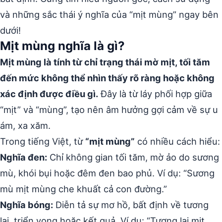
và những sắc thái ý nghĩa của “mịt mùng” ngay bên
dưới!
Mịt mùng nghĩa là gì?
Mịt mùng là tính từ chỉ trạng thái mờ mịt, tối tăm
đến mức không thể nhìn thấy rõ ràng hoặc không
xác định được điều gì.
Đây là từ láy phối hợp giữa
“mịt” và “mùng”, tạo nên âm hưởng gợi cảm về sự u
ám, xa xăm.
Trong tiếng Việt, từ
“mịt mùng”
có nhiều cách hiểu:
Nghĩa đen:
Chỉ không gian tối tăm, mờ ảo do sương
mù, khói bụi hoặc đêm đen bao phủ. Ví dụ: “Sương
mù mịt mùng che khuất cả con đường.”
Nghĩa bóng:
Diễn tả sự mơ hồ, bất định về tương
lai, triển vọng hoặc kết quả. Ví dụ: “Tương lai mịt