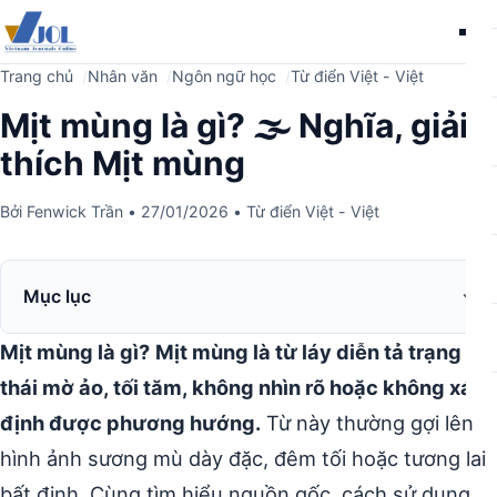
Me
Trang chủ
Nhân văn
Ngôn ngữ học
Từ điển Việt - Việt
Mịt mùng là gì? 🌫️ Nghĩa, giải
thích Mịt mùng
Bởi
Fenwick Trần
•
27/01/2026
•
Từ điển Việt - Việt
Mục lục
Mịt mùng là gì?
Mịt mùng là từ láy diễn tả trạng
thái mờ ảo, tối tăm, không nhìn rõ hoặc không xác
định được phương hướng.
Từ này thường gợi lên
hình ảnh sương mù dày đặc, đêm tối hoặc tương lai
bất định. Cùng tìm hiểu nguồn gốc, cách sử dụng