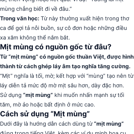
mùng chẳng biết đi về đâu.”
Trong văn học:
Từ này thường xuất hiện trong thơ
ca để gợi tả nỗi buồn, sự cô đơn hoặc những điều
xa xăm không thể nắm bắt.
Mịt mùng có nguồn gốc từ đâu?
Từ “mịt mùng” có nguồn gốc thuần Việt, được hình
thành từ cách ghép láy âm tạo nghĩa tăng cường.
“Mịt” nghĩa là tối, mờ; kết hợp với “mùng” tạo nên từ
láy diễn tả mức độ mờ mịt sâu hơn, dày đặc hơn.
Sử dụng
“mịt mùng”
khi muốn nhấn mạnh sự tối
tăm, mờ ảo hoặc bất định ở mức cao.
Cách sử dụng “Mịt mùng”
Dưới đây là hướng dẫn cách dùng từ
“mịt mùng”
đúng trong tiếng Việt, kèm các ví dụ minh họa cụ